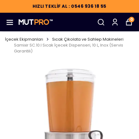
HIZLI TEKLİF AL : 0546 936 18 55
0
İçecek Ekipmanları
Sıcak Çikolata ve Sahlep Makineleri
Samixir SC.10.I Sıcak İçecek Dispenseri, 10 L, Inox (Servis
Garantili)