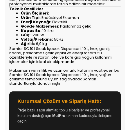
profesyonel mutfaklarda tercih edilen bir modeldir.
Teknik Özellikler
Ürün Ölçüleri:
—
Ürün Tipi:
Endüstriyel Ekipman
Enerji Kaynağı:
Elektrikli
Gövde Malzemesi:
Paslanmaz çelik
Kapasite:
10 litre
Güç:
1200 W
Voltaj/Frekans:
50HZ
Ağırlık:
6,9 kg
Samixir SC.10.I Sıcak İçecek Dispenseri, 10 L, Inox, geniş
hacmi, paslanmaz çelik yapısı ve enerji tasarruflu
özellikleriyle restoran, otel ve kafe gibi yoğun kullanımlı
işletmeler için ideal bir ekipmandır.
Maksimum verimlilik ve uzun ömürlü kullanım vaat eden bu
Samixir SC.10.I Sıcak İçecek Dispenseri, 10 L, Inox, yoğun
çalışma temposuna uyum sağlayacak Samixir
standartlarıyla donatılmıştır.
Kurumsal Çözüm ve Sipariş Hattı:
Proje bazlı satın alımlar, toplu siparişler ve profesyonel
kurulum desteği için
MutPro
uzman kadrosuyla iletişime
geçin: