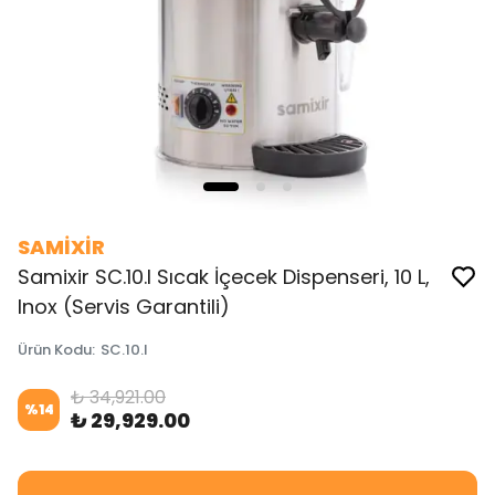
SAMİXİR
Samixir SC.10.I Sıcak İçecek Dispenseri, 10 L,
Inox (Servis Garantili)
Ürün Kodu
:
SC.10.I
₺ 34,921.00
%
14
₺ 29,929.00