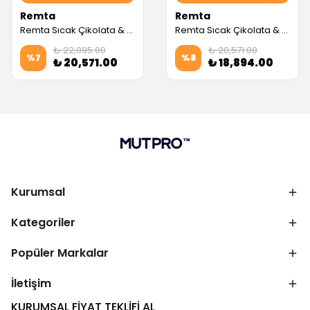
Remta
Remta
Remta Sıcak Çikolata & Sahlep Makinesi, 9 L, Siyah (Servis Garantili)
Remta Sıcak Çikolata & Sahlep Makinesi, 5 L, Silver (Servis Garantili)
₺ 22,095.00
₺ 20,571.00
%
7
%
8
₺ 20,571.00
₺ 18,894.00
Kurumsal
Kategoriler
Popüler Markalar
İletişim
KURUMSAL FİYAT TEKLİFİ AL