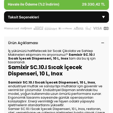
Havale ile Ödeme (%2 İndirim)
29.330,42 TL
Taksit Seçenekleri
▼
Ürün Açıklaması
İş yükünüzü hafifletecek bir Sıcak Çikolata ve Sahlep
Makineleri ekipmanı mı arıyorsunuz?
Samixir SC.10.I
Sıcak İçecek Dispenseri, 10 L, Inox
tam da bu iş için
tasarlandı.
Samixir SC.10.I Sıcak İçecek
Dispenseri, 10 L, Inox
Samixir SC.10.I Sıcak İçecek Dispenseri, 10 L, Inox
,
endüstriyel mutfak ve sanayi tipi mutfaklar için güvenilir ve
verimli bir çözümdür. Endüstriyel Ekipman sınıfındaki bu
model, yoğun kullanımda uzun ömürlü performans sunar.
Ergonomik tasarımı sayesinde günlük operasyonları
kolaylaştırır. Enerji verimliliği ve hijyen odaklı yapısıyla
işletmelerin standartlarını yükseltir.
Samixir SC.10.I Sıcak İçecek Dispenseri, 10 L, Inox, restoran,
otel, yemekhane ve catering işletmeleri başta olmak üzere