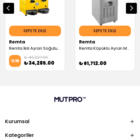
SEPETE EKLE
SEPETE EKLE
Remta
Remta
Remta İkili Ayran Soğutucu, Sarı (Servis Garantili)
Remta Köpüklü Ayran Makinesi 35 lt (Servis Garantili)
₺ 40,227.00
%
15
₺ 34,285.00
₺ 61,712.00
Kurumsal
Kategoriler