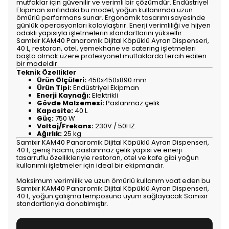
mutfaklar için güvenilir ve verimli bir çözümdür. Endüstriyel
Ekipman sınıfındaki bu model, yoğun kullanımda uzun
ömürlü performans sunar. Ergonomik tasarımı sayesinde
günlük operasyonları kolaylaştırır. Enerji verimliliği ve hijyen
odaklı yapısıyla işletmelerin standartlarını yükseltir.
Samixir KAM40 Panaromik Dijital Köpüklü Ayran Dispenseri,
40 L, restoran, otel, yemekhane ve catering işletmeleri
başta olmak üzere profesyonel mutfaklarda tercih edilen
bir modeldir.
Teknik Özellikler
Ürün Ölçüleri:
450x450x890 mm
Ürün Tipi:
Endüstriyel Ekipman
Enerji Kaynağı:
Elektrikli
Gövde Malzemesi:
Paslanmaz çelik
Kapasite:
40 L
Güç:
750 W
Voltaj/Frekans:
230V / 50HZ
Ağırlık:
25 kg
Samixir KAM40 Panaromik Dijital Köpüklü Ayran Dispenseri,
40 L, geniş hacmi, paslanmaz çelik yapısı ve enerji
tasarruflu özellikleriyle restoran, otel ve kafe gibi yoğun
kullanımlı işletmeler için ideal bir ekipmandır.
Maksimum verimlilik ve uzun ömürlü kullanım vaat eden bu
Samixir KAM40 Panaromik Dijital Köpüklü Ayran Dispenseri,
40 L, yoğun çalışma temposuna uyum sağlayacak Samixir
standartlarıyla donatılmıştır.