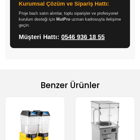
Kurumsal Çözüm ve Sipariş Hattı:
Proje bazlı satın alımlar, toplu siparişler ve profesyonel
kurulum desteği için
MutPro
uzman kadrosuyla iletişime
geçin:
Müşteri Hattı:
0546 936 18 55
Benzer Ürünler