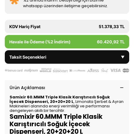
%2 anında indirim. Detaylı bilgi için bizimle
whatsapp üzerinden iletişime geçebilirsiniz.
KDV Hariç Fiyat
51.378,33 TL
Havale ile Ödeme (%2 İndirim)
60.420,92 TL
Taksit Seçenekleri
▼
Ürün Açıklaması
Samixir 60.MMM Triple Klasik Karıştırıcılı Soğuk
İçecek Dispenseri, 20+20+20 L
, Limonata Şerbet & Ayran
Makineleri alanında enerji verimliliği ve performansı
dengeleyen akıllı bir tercihtir.
Samixir 60.MMM Triple Klasik
Karıştırıcılı Soğuk İçecek
Dispenseri, 20+20+20 L