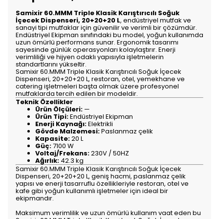
Samixir 60.MMM Triple Klasik Karıştırıcılı Soğuk
İçecek Dispenseri, 20+20+20 L
, endüstriyel mutfak ve
sanayi tipi mutfaklar için güvenilir ve verimli bir çözümdür.
Endüstriyel Ekipman sınıfındaki bu model, yoğun kullanımda
uzun ömürlü performans sunar. Ergonomik tasarımı
sayesinde günlük operasyonları kolaylaştırır. Enerji
verimliliği ve hijyen odaklı yapısıyla işletmelerin
standartlarını yükseltir.
Samixir 60.MMM Triple Klasik Karıştırıcılı Soğuk İçecek
Dispenseri, 20+20+20 L, restoran, otel, yemekhane ve
catering işletmeleri başta olmak üzere profesyonel
mutfaklarda tercih edilen bir modeldir.
Teknik Özellikler
Ürün Ölçüleri:
—
Ürün Tipi:
Endüstriyel Ekipman
Enerji Kaynağı:
Elektrikli
Gövde Malzemesi:
Paslanmaz çelik
Kapasite:
20 L
Güç:
7100 W
Voltaj/Frekans:
230V / 50HZ
Ağırlık:
42.3 kg
Samixir 60.MMM Triple Klasik Karıştırıcılı Soğuk İçecek
Dispenseri, 20+20+20 L, geniş hacmi, paslanmaz çelik
yapısı ve enerji tasarruflu özellikleriyle restoran, otel ve
kafe gibi yoğun kullanımlı işletmeler için ideal bir
ekipmandır.
Maksimum verimlilik ve uzun ömürlü kullanım vaat eden bu