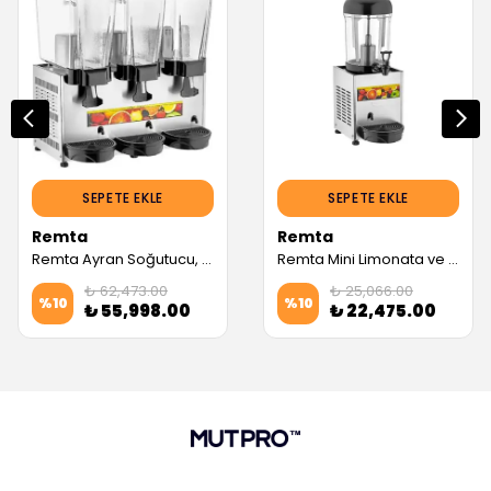
SEPETE EKLE
SEPETE EKLE
Remta
Remta
Remta Ayran Soğutucu, 3 Hazneli, Gri (Servis Garantili)
Remta Mini Limonata ve Ayran Soğutucu, 7 L, Gri (Servis Garantili)
₺ 62,473.00
₺ 25,066.00
%
10
%
10
₺ 55,998.00
₺ 22,475.00