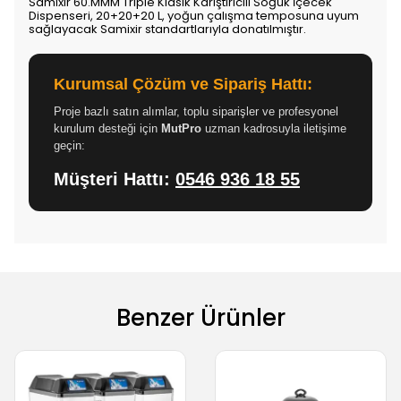
Samixir 60.MMM Triple Klasik Karıştırıcılı Soğuk İçecek
Dispenseri, 20+20+20 L, yoğun çalışma temposuna uyum
sağlayacak Samixir standartlarıyla donatılmıştır.
Kurumsal Çözüm ve Sipariş Hattı:
Proje bazlı satın alımlar, toplu siparişler ve profesyonel
kurulum desteği için
MutPro
uzman kadrosuyla iletişime
geçin:
Müşteri Hattı:
0546 936 18 55
Benzer Ürünler