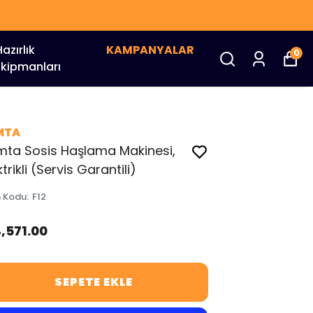
HIZLI TEKLİF AL : 0546 936 18 55
Hazırlık
KAMPANYALAR
0
Ekipmanları
MTA
mta Sosis Haşlama Makinesi,
ktrikli (Servis Garantili)
n Kodu
:
F12
4,571.00
SEPETE EKLE