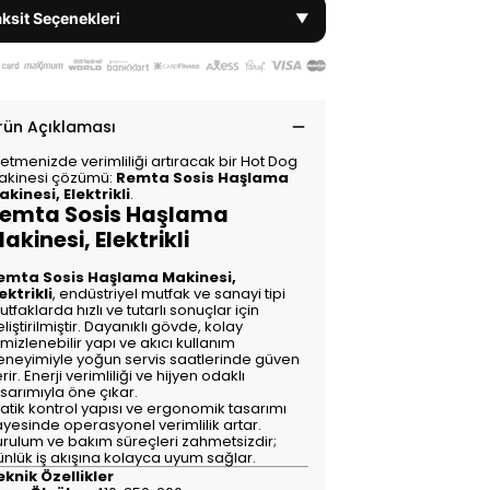
ksit Seçenekleri
▼
rün Açıklaması
letmenizde verimliliği artıracak bir Hot Dog
akinesi çözümü:
Remta Sosis Haşlama
akinesi, Elektrikli
.
emta Sosis Haşlama
akinesi, Elektrikli
emta Sosis Haşlama Makinesi,
ektrikli
, endüstriyel mutfak ve sanayi tipi
tfaklarda hızlı ve tutarlı sonuçlar için
liştirilmiştir. Dayanıklı gövde, kolay
mizlenebilir yapı ve akıcı kullanım
eneyimiyle yoğun servis saatlerinde güven
rir. Enerji verimliliği ve hijyen odaklı
sarımıyla öne çıkar.
atik kontrol yapısı ve ergonomik tasarımı
ayesinde operasyonel verimlilik artar.
urulum ve bakım süreçleri zahmetsizdir;
ünlük iş akışına kolayca uyum sağlar.
eknik Özellikler