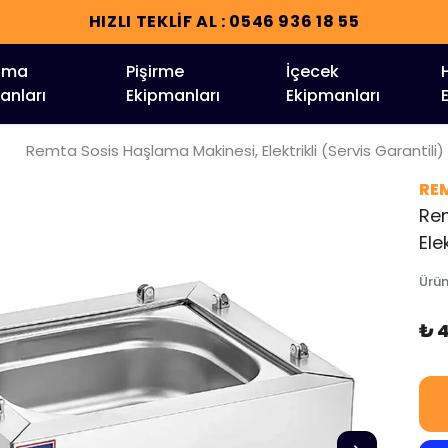
tma
Pişirme
İçecek
anları
Ekipmanları
Ekipmanları
Remta Sosis Haşlama Makinesi, Elektrikli (Servis Garantili)
RE
Re
Ele
Ürü
₺ 