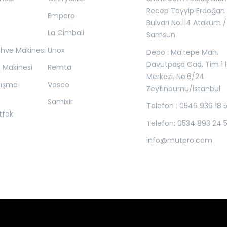
Recep Tayyip Erdoğan
Empero
Bulvarı No:114 Atakum /
La Cimbali
Samsun
ahve Makinesi
Unox
Depo : Maltepe Mah.
Davutpaşa Cad. Tim 1 İ
z Makinesi
Remta
Merkezi. No:6/24
lışma
Vosco
Zeytinburnu/İstanbul
Samixir
Telefon : 0546 936 18 
tfak
Telefon: 0534 893 24 
info@mutpro.com