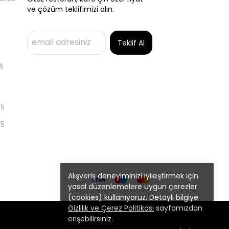
ve çözüm teklifimizi alın.
Teklif Al
ş
55
55
Alışveriş deneyiminizi iyileştirmek için
yasal düzenlemelere uygun çerezler
(cookies) kullanıyoruz. Detaylı bilgiye
Gizlilik ve Çerez Politikası
sayfamızdan
erişebilirsiniz.