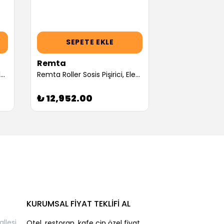
SEPETE EKLE
SEPET
Remta
Remta
SilverInox Sos Kaplı Sosislik, Elektrikli (Servis Garantili)
Remta Roller Sosis Pişirici, Elektrikli (Servis Garantili)
₺ 12,952.00
₺ 13,028.0
KURUMSAL FİYAT TEKLİFİ AL
llesi
Otel, restoran, kafe çin özel fiyat