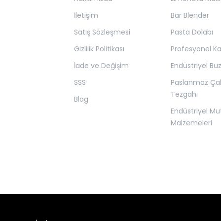
İletişim
Bar Blender
Satış Sözleşmesi
Pasta Dolabı
Gizlilik Politikası
Profesyonel K
İade ve Değişim
Endüstriyel Bu
SSS
Paslanmaz Ça
Tezgahı
Blog
Endüstriyel Mu
Malzemeleri