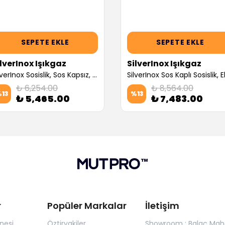
SEPETE EKLE
SEPETE EKLE
ilverInox Işıkgaz
SilverInox Işıkgaz
SilverInox Sosislik, Sos Kapsız, Elektrikli (Servis Garantili)
₺ 6,254.00
₺ 8,564.00
%
13
%
13
₺ 5,465.00
₺ 7,483.00
r
Popüler Markalar
İletişim
nesi
Öztiryakiler
Showroom : Balaç Maha