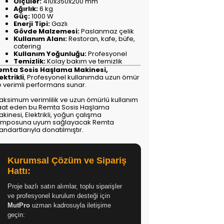
Ölçüler:
410x350x200 mm
Ağırlık:
6 kg
Güç:
1000 W
Enerji Tipi:
Gazlı
Gövde Malzemesi:
Paslanmaz çelik
Kullanım Alanı:
Restoran, kafe, büfe,
catering
Kullanım Yoğunluğu:
Profesyonel
Temizlik:
Kolay bakım ve temizlik
emta Sosis Haşlama Makinesi,
ektrikli
, Profesyonel kullanımda uzun ömür
e verimli performans sunar.
aksimum verimlilik ve uzun ömürlü kullanım
aat eden bu Remta Sosis Haşlama
kinesi, Elektrikli, yoğun çalışma
emposuna uyum sağlayacak Remta
andartlarıyla donatılmıştır.
Kurumsal Çözüm ve Sipariş
Hattı:
Proje bazlı satın alımlar, toplu siparişler
ve profesyonel kurulum desteği için
MutPro
uzman kadrosuyla iletişime
geçin: