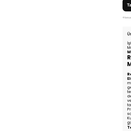
Ta
Ü
İş
M
M
R
M
R
El
mu
ge
te
d
ve
ta
Pr
s
K
g
T