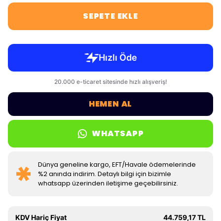
SEPETE EKLE
HEMEN AL
WHATSAPP
Dünya geneline kargo, EFT/Havale ödemelerinde
%2 anında indirim. Detaylı bilgi için bizimle
whatsapp üzerinden iletişime geçebilirsiniz.
KDV Hariç Fiyat
44.759,17 TL