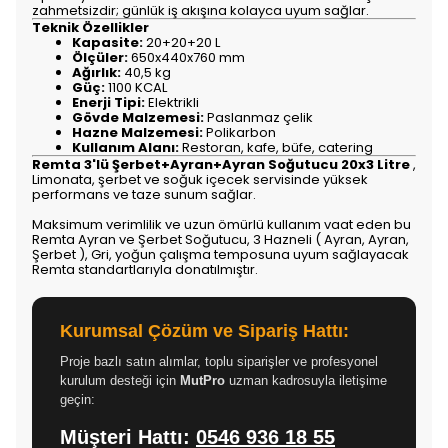
zahmetsizdir; günlük iş akışına kolayca uyum sağlar.
Teknik Özellikler
Kapasite:
20+20+20 L
Ölçüler:
650x440x760 mm
Ağırlık:
40,5 kg
Güç:
1100 KCAL
Enerji Tipi:
Elektrikli
Gövde Malzemesi:
Paslanmaz çelik
Hazne Malzemesi:
Polikarbon
Kullanım Alanı:
Restoran, kafe, büfe, catering
Remta 3'lü Şerbet+Ayran+Ayran Soğutucu 20x3 Litre
,
Limonata, şerbet ve soğuk içecek servisinde yüksek
performans ve taze sunum sağlar.
Maksimum verimlilik ve uzun ömürlü kullanım vaat eden bu
Remta Ayran ve Şerbet Soğutucu, 3 Hazneli ( Ayran, Ayran,
Şerbet ), Gri, yoğun çalışma temposuna uyum sağlayacak
Remta standartlarıyla donatılmıştır.
Kurumsal Çözüm ve Sipariş Hattı:
Proje bazlı satın alımlar, toplu siparişler ve profesyonel
kurulum desteği için
MutPro
uzman kadrosuyla iletişime
geçin:
Müşteri Hattı:
0546 936 18 55