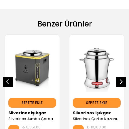
Benzer Ürünler
SEPETE EKLE
SEPETE EKLE
SilverInox Işıkgaz
SilverInox Işıkgaz
SilverInox Jumbo Çorba Kazanı, 13 L (Servis Garantili)
SilverInox Çorba Kazanı, 13 L, Inox (Servis Garantili)
₺ 8,851.00
₺ 10,103.00