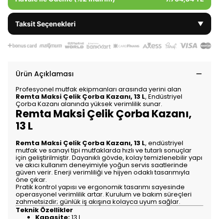
Taksit Seçenekleri
▼
Ürün Açıklaması
Profesyonel mutfak ekipmanları arasında yerini alan
Remta Maksi Çelik Çorba Kazanı, 13 L
, Endüstriyel
Çorba Kazanı alanında yüksek verimlilik sunar.
Remta Maksi Çelik Çorba Kazanı,
13 L
Remta Maksi Çelik Çorba Kazanı, 13 L
, endüstriyel
mutfak ve sanayi tipi mutfaklarda hızlı ve tutarlı sonuçlar
için geliştirilmiştir. Dayanıklı gövde, kolay temizlenebilir yapı
ve akıcı kullanım deneyimiyle yoğun servis saatlerinde
güven verir. Enerji verimliliği ve hijyen odaklı tasarımıyla
öne çıkar.
Pratik kontrol yapısı ve ergonomik tasarımı sayesinde
operasyonel verimlilik artar. Kurulum ve bakım süreçleri
zahmetsizdir; günlük iş akışına kolayca uyum sağlar.
Teknik Özellikler
Kapasite:
13 L