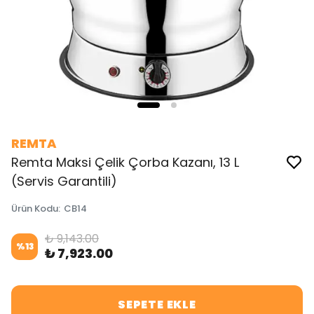
REMTA
Remta Maksi Çelik Çorba Kazanı, 13 L
(Servis Garantili)
Ürün Kodu
:
CB14
₺ 9,143.00
%
13
₺ 7,923.00
SEPETE EKLE