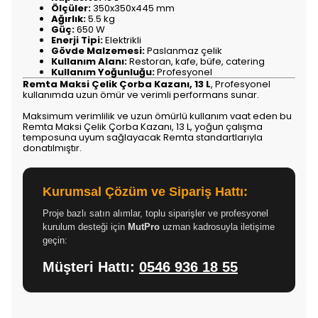
Ölçüler:
350x350x445 mm
Ağırlık:
5.5 kg
Güç:
650 W
Enerji Tipi:
Elektrikli
Gövde Malzemesi:
Paslanmaz çelik
Kullanım Alanı:
Restoran, kafe, büfe, catering
Kullanım Yoğunluğu:
Profesyonel
Remta Maksi Çelik Çorba Kazanı, 13 L
, Profesyonel
kullanımda uzun ömür ve verimli performans sunar.
Maksimum verimlilik ve uzun ömürlü kullanım vaat eden bu
Remta Maksi Çelik Çorba Kazanı, 13 L, yoğun çalışma
temposuna uyum sağlayacak Remta standartlarıyla
donatılmıştır.
Kurumsal Çözüm ve Sipariş Hattı:
Proje bazlı satın alımlar, toplu siparişler ve profesyonel
kurulum desteği için
MutPro
uzman kadrosuyla iletişime
geçin:
Müşteri Hattı:
0546 936 18 55