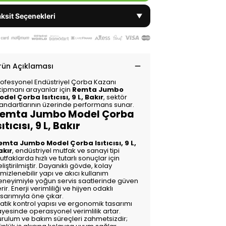
ksit Seçenekleri
▼
rün Açıklaması
rofesyonel Endüstriyel Çorba Kazanı
kipmanı arayanlar için
Remta Jumbo
odel Çorba Isıtıcısı, 9 L, Bakır
, sektör
tandartlarının üzerinde performans sunar.
emta Jumbo Model Çorba
sıtıcısı, 9 L, Bakır
emta Jumbo Model Çorba Isıtıcısı, 9 L,
akır
, endüstriyel mutfak ve sanayi tipi
tfaklarda hızlı ve tutarlı sonuçlar için
liştirilmiştir. Dayanıklı gövde, kolay
mizlenebilir yapı ve akıcı kullanım
eneyimiyle yoğun servis saatlerinde güven
rir. Enerji verimliliği ve hijyen odaklı
sarımıyla öne çıkar.
atik kontrol yapısı ve ergonomik tasarımı
ayesinde operasyonel verimlilik artar.
urulum ve bakım süreçleri zahmetsizdir;