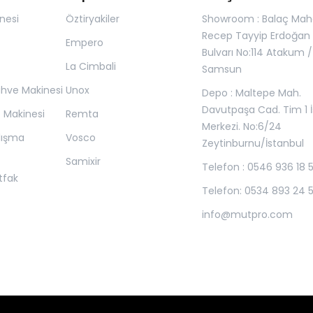
nesi
Öztiryakiler
Showroom : Balaç Maha
Recep Tayyip Erdoğan
Empero
Bulvarı No:114 Atakum /
La Cimbali
Samsun
ahve Makinesi
Unox
Depo : Maltepe Mah.
Davutpaşa Cad. Tim 1 İ
z Makinesi
Remta
Merkezi. No:6/24
lışma
Vosco
Zeytinburnu/İstanbul
Samixir
Telefon : 0546 936 18 
tfak
Telefon: 0534 893 24 
info@mutpro.com