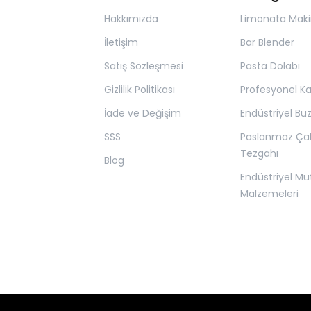
Hakkımızda
Limonata Maki
İletişim
Bar Blender
Satış Sözleşmesi
Pasta Dolabı
Gizlilik Politikası
Profesyonel K
İade ve Değişim
Endüstriyel Bu
SSS
Paslanmaz Ça
Tezgahı
Blog
Endüstriyel Mu
Malzemeleri