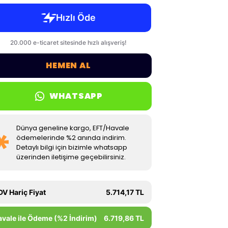
HEMEN AL
WHATSAPP
Dünya geneline kargo, EFT/Havale
ödemelerinde %2 anında indirim.
Detaylı bilgi için bizimle whatsapp
üzerinden iletişime geçebilirsiniz.
DV Hariç Fiyat
5.714,17 TL
avale ile Ödeme (%2 İndirim)
6.719,86 TL