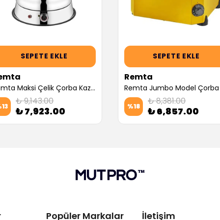
SEPETE EKLE
SEPETE EKLE
emta
Remta
Remta Maksi Çelik Çorba Kazanı, 13 L (Servis Garantili)
₺ 9,143.00
₺ 8,381.00
%
13
%
18
₺ 7,923.00
₺ 6,857.00
r
Popüler Markalar
İletişim