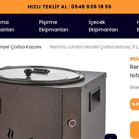
HIZLI TEKLİF AL : 0546 936 18 55
tma
Pişirme
İçecek
anları
Ekipmanları
Ekipmanları
riyel Çorba Kazanı
Remta Jumbo Model Çorba Isıtıcısı, 9 L, 
RE
Re
Isı
Ürü
%
2