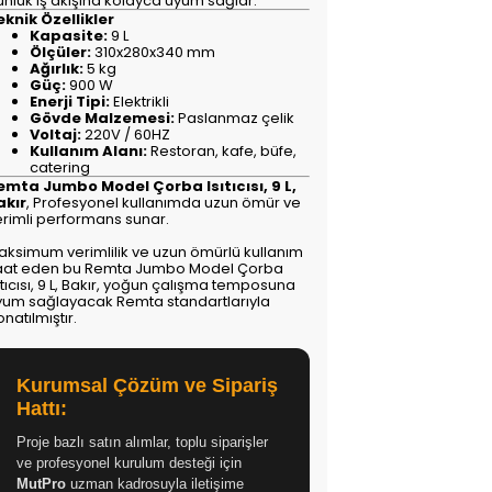
ünlük iş akışına kolayca uyum sağlar.
eknik Özellikler
Kapasite:
9 L
Ölçüler:
310x280x340 mm
Ağırlık:
5 kg
Güç:
900 W
Enerji Tipi:
Elektrikli
Gövde Malzemesi:
Paslanmaz çelik
Voltaj:
220V / 60HZ
Kullanım Alanı:
Restoran, kafe, büfe,
catering
emta Jumbo Model Çorba Isıtıcısı, 9 L,
akır
, Profesyonel kullanımda uzun ömür ve
erimli performans sunar.
aksimum verimlilik ve uzun ömürlü kullanım
aat eden bu Remta Jumbo Model Çorba
ıtıcısı, 9 L, Bakır, yoğun çalışma temposuna
yum sağlayacak Remta standartlarıyla
natılmıştır.
Kurumsal Çözüm ve Sipariş
Hattı:
Proje bazlı satın alımlar, toplu siparişler
ve profesyonel kurulum desteği için
MutPro
uzman kadrosuyla iletişime