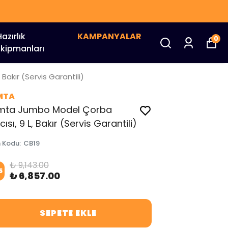
Hazırlık
KAMPANYALAR
0
Ekipmanları
Bakır (Servis Garantili)
MTA
mta Jumbo Model Çorba
tıcısı, 9 L, Bakır (Servis Garantili)
n Kodu
:
CB19
₺ 9,143.00
5
₺ 6,857.00
SEPETE EKLE