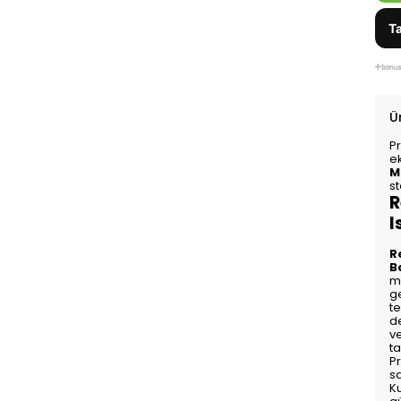
Ta
Ü
P
e
M
s
R
I
R
B
mu
ge
te
d
ve
ta
Pr
s
K