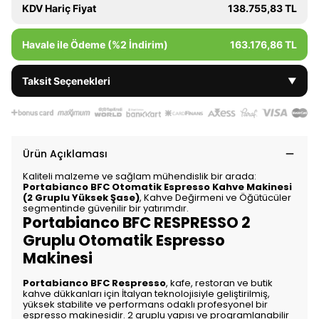
KDV Hariç Fiyat
138.755,83 TL
Havale ile Ödeme (%2 İndirim)
163.176,86 TL
Taksit Seçenekleri
▼
Ürün Açıklaması
Kaliteli malzeme ve sağlam mühendislik bir arada:
Portabianco BFC Otomatik Espresso Kahve Makinesi
(2 Gruplu Yüksek Şase)
, Kahve Değirmeni ve Öğütücüler
segmentinde güvenilir bir yatırımdır.
Portabianco BFC RESPRESSO 2
Gruplu Otomatik Espresso
Makinesi
Portabianco BFC Respresso
, kafe, restoran ve butik
kahve dükkanları için İtalyan teknolojisiyle geliştirilmiş,
yüksek stabilite ve performans odaklı profesyonel bir
espresso makinesidir. 2 gruplu yapısı ve programlanabilir