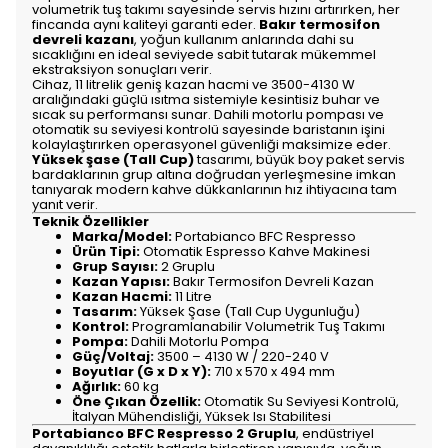
volumetrik tuş takımı sayesinde servis hızını artırırken, her
fincanda aynı kaliteyi garanti eder.
Bakır termosifon
devreli kazanı
, yoğun kullanım anlarında dahi su
sıcaklığını en ideal seviyede sabit tutarak mükemmel
ekstraksiyon sonuçları verir.
Cihaz, 11 litrelik geniş kazan hacmi ve 3500-4130 W
aralığındaki güçlü ısıtma sistemiyle kesintisiz buhar ve
sıcak su performansı sunar. Dahili motorlu pompası ve
otomatik su seviyesi kontrolü sayesinde baristanın işini
kolaylaştırırken operasyonel güvenliği maksimize eder.
Yüksek şase (Tall Cup)
tasarımı, büyük boy paket servis
bardaklarının grup altına doğrudan yerleşmesine imkan
tanıyarak modern kahve dükkanlarının hız ihtiyacına tam
yanıt verir.
Teknik Özellikler
Marka/Model:
Portabianco BFC Respresso
Ürün Tipi:
Otomatik Espresso Kahve Makinesi
Grup Sayısı:
2 Gruplu
Kazan Yapısı:
Bakır Termosifon Devreli Kazan
Kazan Hacmi:
11 Litre
Tasarım:
Yüksek Şase (Tall Cup Uygunluğu)
Kontrol:
Programlanabilir Volumetrik Tuş Takımı
Pompa:
Dahili Motorlu Pompa
Güç/Voltaj:
3500 – 4130 W / 220-240 V
Boyutlar (G x D x Y):
710 x 570 x 494 mm
Ağırlık:
60 kg
Öne Çıkan Özellik:
Otomatik Su Seviyesi Kontrolü,
İtalyan Mühendisliği, Yüksek Isı Stabilitesi
Portabianco BFC Respresso 2 Gruplu
, endüstriyel