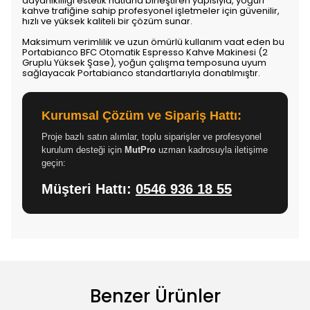
dayanıklılığı estetik hatlarla birleştiren yapısıyla, yoğun
kahve trafiğine sahip profesyonel işletmeler için güvenilir,
hızlı ve yüksek kaliteli bir çözüm sunar.
Maksimum verimlilik ve uzun ömürlü kullanım vaat eden bu
Portabianco BFC Otomatik Espresso Kahve Makinesi (2
Gruplu Yüksek Şase), yoğun çalışma temposuna uyum
sağlayacak Portabianco standartlarıyla donatılmıştır.
Kurumsal Çözüm ve Sipariş Hattı:
Proje bazlı satın alımlar, toplu siparişler ve profesyonel
kurulum desteği için
MutPro
uzman kadrosuyla iletişime
geçin:
Müşteri Hattı:
0546 936 18 55
Benzer Ürünler