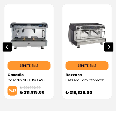
SEPETE EKLE
SEPETE EKLE
Casadio
Bezzera
Casadio NETTUNO A2 TC Tam Otomatik Espresso Kahve Makinesi, Tall Cup (2 Gruplu, Beyaz)
Bezzera Tam Otomatik Espresso Kahve Makinesi, 2 Gruplu (ARCADIA DE PID) (Servis Garantili)
₺ 291,092.00
%
27
₺ 211,919.00
₺ 218,829.00