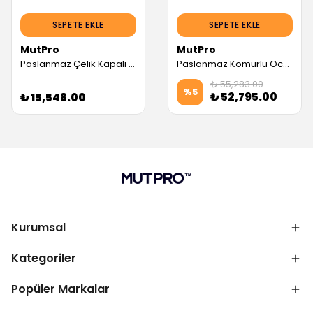
SEPETE EKLE
SEPETE EKLE
MutPro
MutPro
Paslanmaz Çelik Kapalı Kömürlü Izgara 100cm, Eko Model
Paslanmaz Kömürlü Ocakbaşı Izgara 200cm, İzolasyonlu
₺ 55,283.00
%
5
₺ 52,795.00
₺ 15,548.00
Kurumsal
Kategoriler
Popüler Markalar