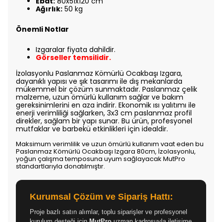
Ebat:
80x51x120 cm
Ağırlık:
50 kg
Önemli Notlar
Izgaralar fiyata dahildir.
Görseller temsilidir.
İzolasyonlu Paslanmaz Kömürlü Ocakbaşı Izgara,
dayanıklı yapısı ve şık tasarımı ile dış mekanlarda
mükemmel bir çözüm sunmaktadır. Paslanmaz çelik
malzeme, uzun ömürlü kullanım sağlar ve bakım
gereksinimlerini en aza indirir. Ekonomik ısı yalıtımı ile
enerji verimliliği sağlarken, 3x3 cm paslanmaz profil
direkler, sağlam bir yapı sunar. Bu ürün, profesyonel
mutfaklar ve barbekü etkinlikleri için idealdir.
Maksimum verimlilik ve uzun ömürlü kullanım vaat eden bu
Paslanmaz Kömürlü Ocakbaşı Izgara 80cm, İzolasyonlu,
yoğun çalışma temposuna uyum sağlayacak MutPro
standartlarıyla donatılmıştır.
Kurumsal Çözüm ve Sipariş Hattı:
Proje bazlı satın alımlar, toplu siparişler ve profesyonel
kurulum desteği için
MutPro
uzman kadrosuyla iletişime