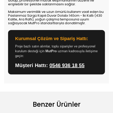
dolap, profesyonel mutfak ekipmanlarının düzenli ve
erişilebilir bir şekilde saklanmasını sağlar.
Maksimum verimlilik ve uzun ömürlü kullanım vaat eden bu
Paslanmaz Sürgü Kapılı Duvar Dolabı 140cm - İki Katlı (430
Kalite, Ara Raflı), yoğun çalışma temposuna uyum
sağlayacak MutPro standartlarıyla donatılmıştır.
Kurumsal Çözüm ve Sipariş Hattı:
Proje bazlı satın alımlar, toplu siparişler ve profesyonel
kurulum desteği için
MutPro
uzman kadrosuyla iletişime
geçin:
Müşteri Hattı:
0546 936 18 55
Benzer Ürünler