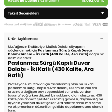
Havale ile Ödeme (%2 İndirim)
15.092,00 TL
Taksit Seçenekleri
▼
Ürün Açıklaması
Mutfağınızın Endüstriyel Mutfak Dolabı altyapısını
güçlendirmek için
Paslanmaz Sürgü Kapılı Duvar
Dolabı 140cm - İki Katlı (430 Kalite, Ara Raflı)
doğru bir
adım olacaktır.
Paslanmaz Sürgü Kapılı Duvar
Dolabı - İki Katlı (430 Kalite, Ara
Raflı)
Profesyonel mutfaklar için tasarlanmış olan bu iki katlı
paslanmaz sürgü kapılı duvar dolabı, 100 cm ile 200 cm
arasında değişen boy seçenekleri sunarak, yerden
tasarruf sağlarken düzenli bir saklama alanı oluşturur. 430
kalite paslanmaz çelikten üretilmiş gövdesi, dayanıklılığı ve
hijyenik yapısıyla dikkat çeker. Ara raflı tasarımı, malzeme
ve ekipmanların düzenli bir şekilde depolanmasına olanak
tanır.