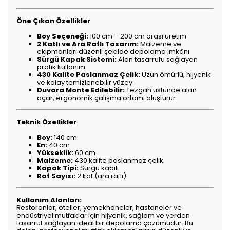
Öne Çıkan Özellikler
Boy Seçeneği:
100 cm – 200 cm arası üretim
2 Katlı ve Ara Raflı Tasarım:
Malzeme ve
ekipmanları düzenli şekilde depolama imkânı
Sürgü Kapak Sistemi:
Alan tasarrufu sağlayan
pratik kullanım
430 Kalite Paslanmaz Çelik:
Uzun ömürlü, hijyenik
ve kolay temizlenebilir yüzey
Duvara Monte Edilebilir:
Tezgah üstünde alan
açar, ergonomik çalışma ortamı oluşturur
Teknik Özellikler
Boy:
140 cm
En:
40 cm
Yükseklik:
60 cm
Malzeme:
430 kalite paslanmaz çelik
Kapak Tipi:
Sürgü kapılı
Raf Sayısı:
2 kat (ara raflı)
Kullanım Alanları:
Restoranlar, oteller, yemekhaneler, hastaneler ve
endüstriyel mutfaklar için hijyenik, sağlam ve yerden
tasarruf sağlayan ideal bir depolama çözümüdür. Bu