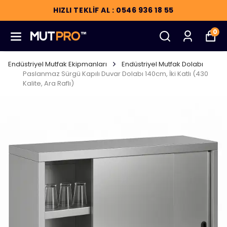
HIZLI TEKLİF AL : 0546 936 18 55
0
Endüstriyel Mutfak Ekipmanları
Endüstriyel Mutfak Dolabı
Paslanmaz Sürgü Kapılı Duvar Dolabı 140cm, İki Katlı (430
Kalite, Ara Raflı)