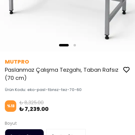
MUTPRO
Paslanmaz Çalışma Tezgahı, Taban Rafsız
(70 cm)
Ürün Kodu
:
eko-pasl-tbnsz-tez-70-60
₺ 8,325.00
%
13
₺ 7,239.00
Boyut