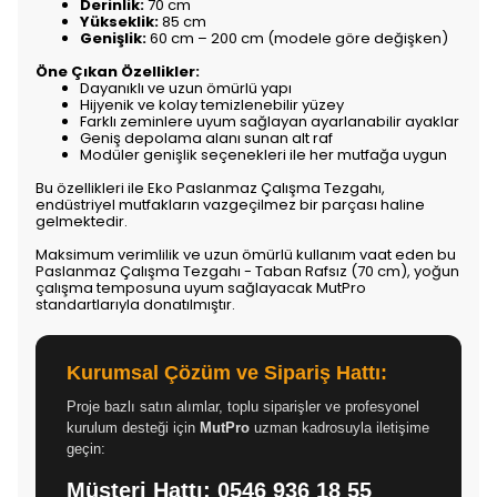
Derinlik:
70 cm
Yükseklik:
85 cm
Genişlik:
60 cm – 200 cm (modele göre değişken)
Öne Çıkan Özellikler:
Dayanıklı ve uzun ömürlü yapı
Hijyenik ve kolay temizlenebilir yüzey
Farklı zeminlere uyum sağlayan ayarlanabilir ayaklar
Geniş depolama alanı sunan alt raf
Modüler genişlik seçenekleri ile her mutfağa uygun
Bu özellikleri ile Eko Paslanmaz Çalışma Tezgahı,
endüstriyel mutfakların vazgeçilmez bir parçası haline
gelmektedir.
Maksimum verimlilik ve uzun ömürlü kullanım vaat eden bu
Paslanmaz Çalışma Tezgahı - Taban Rafsız (70 cm), yoğun
çalışma temposuna uyum sağlayacak MutPro
standartlarıyla donatılmıştır.
Kurumsal Çözüm ve Sipariş Hattı:
Proje bazlı satın alımlar, toplu siparişler ve profesyonel
kurulum desteği için
MutPro
uzman kadrosuyla iletişime
geçin:
Müşteri Hattı:
0546 936 18 55