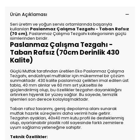
Ürün Açıklaması
Seri üretim ve yoğun servis ortamlarında başarıyla
kullanılan
Paslanmaz Çalışma Tezgahı - Taban Rafsız
(70 cm)
, Paslanmaz Çalışma Tezgahı kategorisinin güçlü
isimlerinden biridir.
Paslanmaz Çalışma Tezgahı -
Taban Rafsız (70cm Derinlik 430
Kalite)
Güçlü Mutfak tarafından üretilen Eko Paslanmaz Çalışma
Tezgahı, endüstriyel mutfaklar için mükemmel bir çözüm
sunmaktadır. 430 kalite paslanmaz çelikten imal edilen üst
tabla, 40 mm alınlar ve 60 mm sırt yükseltisi ile
güçlendirilmiş olup, bu özellikler tezgahın dayanıklılığını
artırırken hijyenik bir yüzey sağlar. Bu sayede, temizlik
işlemleri son derece kolaylaşmaktadır.
Taban rafsız tasarımı, geniş depolama alanı sunarak
mutfak hazırlık süreçlerini daha verimli hale getirir.
Tezgahın ayakları, 40x40 mm kutu profil ile desteklenmiş
olup, ayarlanabilir plastik rotil sayesinde farklı zeminlere
uyum sağlama yeteneğine sahiptir.
Teknik Özellikler: