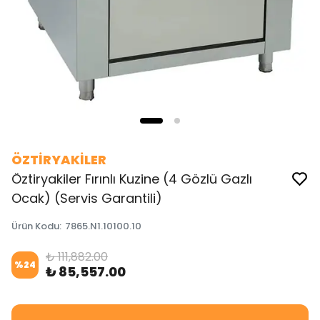
ÖZTİRYAKİLER
Öztiryakiler Fırınlı Kuzine (4 Gözlü Gazlı
Ocak) (Servis Garantili)
Ürün Kodu
:
7865.N1.10100.10
₺ 111,882.00
%
24
₺ 85,557.00