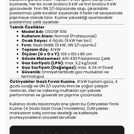
kuzinede, her bir ocak brülörü 9 kW ve fırın brülörü 5 kW
gücündedir. Fırın GN 2/1 ölçüsünde olup, çıkarılabilir
paslanmaz çelik kızaklar sayesinde 3 farklı raf seviyesinde
pişirmeye olanak tanır. Kuzine yüksekliği ayarlanabilir
paslanmaz çelik ayaklıdır.
Teknik Özellikler
Model Adı:
OSOGF 1010
Kullanım Alanı:
Normal (Profesyonel)
Ocak Sayısı:
4 Gözlü (9 kW her biri)
Fırın:
Gazlı Statik (5 kW, GN 2/1 uyumlu)
Toplam Güç:
41 kW
Ölçüler (G x D x Y):
100 x 100 x 85 cm
Gövde Malzemesi:
AISI 430 Paslanmaz Çelik
Gaz Sarfiyatı (LPG):
max. 3,2 kg/saat
Gaz Sarfiyatı (Doğalgaz):
max. 4,34 m³/saat
Güvenlik:
Emniyet tertibatlı gaz muslukları ve
termokupul
Öztiryakiler Gazlı Fırınlı Kuzine
, 41 kW toplam gücü, 4
gözlü ocağı ve GN 2/1 uyumlu fırını ile yoğun çalışan
restoran, otel ve catering mutfakları için yüksek
performanslı ve güvenilir bir pişirme çözümüdür.
Kullanıcı dostu tasarımıyla öne çıkan bu Öztiryakiler Fırınlı
Kuzine (4 Gözlü Gazlı Ocak) modelimiz, Öztiryakiler
markasının satış sonrası desteği ve kalitesiyle
profesyonellerin öncelikli tercihidir.