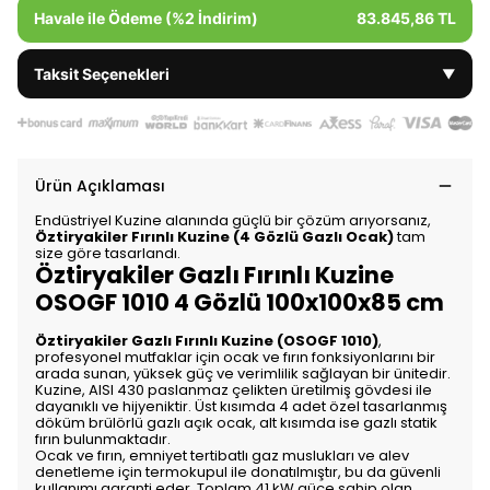
Havale ile Ödeme (%2 İndirim)
83.845,86 TL
Taksit Seçenekleri
▼
Ürün Açıklaması
Endüstriyel Kuzine alanında güçlü bir çözüm arıyorsanız,
Öztiryakiler Fırınlı Kuzine (4 Gözlü Gazlı Ocak)
tam
size göre tasarlandı.
Öztiryakiler Gazlı Fırınlı Kuzine
OSOGF 1010 4 Gözlü 100x100x85 cm
Öztiryakiler Gazlı Fırınlı Kuzine (OSOGF 1010)
,
profesyonel mutfaklar için ocak ve fırın fonksiyonlarını bir
arada sunan, yüksek güç ve verimlilik sağlayan bir ünitedir.
Kuzine, AISI 430 paslanmaz çelikten üretilmiş gövdesi ile
dayanıklı ve hijyeniktir. Üst kısımda 4 adet özel tasarlanmış
döküm brülörlü gazlı açık ocak, alt kısımda ise gazlı statik
fırın bulunmaktadır.
Ocak ve fırın, emniyet tertibatlı gaz muslukları ve alev
denetleme için termokupul ile donatılmıştır, bu da güvenli
kullanımı garanti eder. Toplam 41 kW güce sahip olan