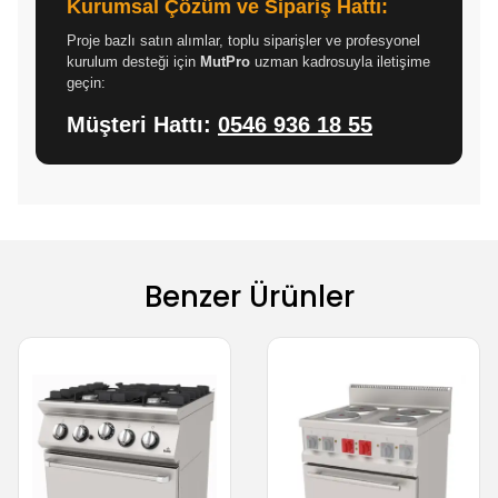
Kurumsal Çözüm ve Sipariş Hattı:
Proje bazlı satın alımlar, toplu siparişler ve profesyonel
kurulum desteği için
MutPro
uzman kadrosuyla iletişime
geçin:
Müşteri Hattı:
0546 936 18 55
Benzer Ürünler