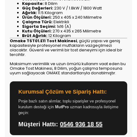
Kapasite:
8 Dilim
Güç Değerleri:
230 V / 1.8kW / 1800 Watt
Ağırlık:
11.5 Kilogram
Ürün Ölçüleri:
250 x 405 x 240 Milimetre
Çalışma Türü:
Elektrikli
Sigorta Seçimi:
1x16 (A)
Kutu Ölçüleri:
270 x 435 x 265 Milimetre
Brüt Ağırlık:
12 Kilogram
Omake TST01.E11 Tost Makinesi
, güçlü yapısı ve geniş
kapasitesiyle profesyonel mutfakların vazgeçilmezi
olacaktır. Güvenli ve verimli bir tost deneyimi için ideal bir
tercihtir.
Maksimum verimlilik ve uzun ömürlü kullanım vaat eden bu
Omake Tost Makinesi, 8 Dilim, yoğun çalışma temposuna
uyum sağlayacak OMAKE standartlarıyla donatılmıştır.
Kurumsal Çözüm ve Sipariş Hattı:
Proje bazlı satın alımlar, toplu siparişler ve profesyonel
kurulum desteği için
MutPro
uzman kadrosuyla iletişime
geçin:
Müşteri Hattı:
0546 936 18 55