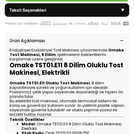
Taksit Seçenekleri
▼
Ürün Açıklaması
Endüstriyel Endüstriyel Tost Makinesi çözümlerinde
Omake
Tost Makinesi, 8 Dilim
, işletmelerin beklentilerini
karşılamak üzere geliştirildi.
Omake TST01.E11 8 Dilim Oluklu Tost
Makinesi, Elektrikli
Omake TST01.E11 Oluklu Tost Makinesi
, 8 dilim
kapasitesiyle sürekli ve yoğun kullanım için idealdir.
Paslanmaz çelik yapısı sayesinde dayanıklılığı ve hijyeni ön
planda tutar.
Bu elektrikli tost makinesi, otomatik termostat sistemi ile
kolay ve güvenli bir kullanım sunar. Isı yalıtımlı plastik sapları
sayesinde güvenle tutulabilir ve oluklu pişirme yüzeyi ile
lezzetli tostlar hazırlar.
Teknik Özellikler
Model:
Omake TST01.E11 8 Dilim Oluklu Tost Makinesi,
Elektrikli
Stok Kodu:
Omk.TST01.E11.0008.Z5F