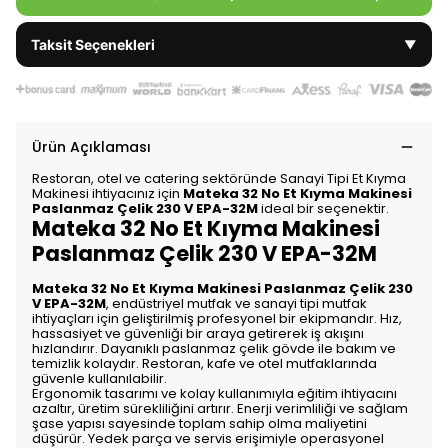
Taksit Seçenekleri
▼
Ürün Açıklaması
Restoran, otel ve catering sektöründe Sanayi Tipi Et Kıyma
Makinesi ihtiyacınız için
Mateka 32 No Et Kıyma Makinesi
Paslanmaz Çelik 230 V EPA-32M
ideal bir seçenektir.
Mateka 32 No Et Kıyma Makinesi
Paslanmaz Çelik 230 V EPA-32M
Mateka 32 No Et Kıyma Makinesi Paslanmaz Çelik 230
V EPA-32M
, endüstriyel mutfak ve sanayi tipi mutfak
ihtiyaçları için geliştirilmiş profesyonel bir ekipmandır. Hız,
hassasiyet ve güvenliği bir araya getirerek iş akışını
hızlandırır. Dayanıklı paslanmaz çelik gövde ile bakım ve
temizlik kolaydır. Restoran, kafe ve otel mutfaklarında
güvenle kullanılabilir.
Ergonomik tasarımı ve kolay kullanımıyla eğitim ihtiyacını
azaltır, üretim sürekliliğini artırır. Enerji verimliliği ve sağlam
şase yapısı sayesinde toplam sahip olma maliyetini
düşürür. Yedek parça ve servis erişimiyle operasyonel