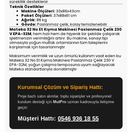
süreklilik desteklenir.
Teknik Özellikler
Makine Ölçüleri:
33x86x43cm
Paket Ölçüleri:
37x88x61 cm
Ağırlık:
86 kg
Gövde:
Paslanmaz çelik, kolay temizlenebilir
Mateka 32 No Et Kıyma Makinesi Paslanmaz Çelik 230
V EPA-32M
, hem hızlı hem de hijyenik bir şekilde çalışarak
işletmenizin verimliliğini artırır. Bu makine, sanayi tipi
olmasıyla yoğun mutfak ortamlarının tüm taleplerini
karşılamak için tasarlanmıştır.
Maksimum verimlilik ve uzun ömürlü kullanım vaat eden bu
Mateka 32 No Et Kıyma Makinesi Paslanmaz Çelik 230 V
EPA-32M, yoğun çalışma temposuna uyum sağlayacak
Mateka standartlarıyla donatılmıştır.
Kurumsal Çözüm ve Sipariş Hattı:
Proje bazlı satın alımlar, toplu siparişler ve profesyonel
kurulum desteği için
MutPro
uzman kadrosuyla iletişime
geçin:
Müşteri Hattı:
0546 936 18 55