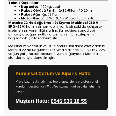
Teknik Özellikler
• Kapasite:
400Kg/saat
• Paket Ölçüsü / m3:
42x86x58cm / 0.20 m
• Paket Ağırlığı:
78 Kg
• Motor Gücü:
1,1kW - 0,75kW Soğutucu moto
Mateka 22 No Soğutmalı Et Kıyma Makinesi 230 V
EPG-22M
, hem hızlı hem de hijyenik bir şekilde çalışarak
işletmenizin verimliliğini artırır. Bu makine, sanayi tipi
olmasıyla yoğun mutfak ortamlarının tüm taleplerini
karşılamak için tasarlanmıştır.
Maksimum verimlilik ve uzun ömürlü kullanım vaat eden bu
Mateka 22 No Soğutmalı Et Kıyma Makinesi 230 V EPG-22M,
yoğun çalışma temposuna uyum sağlayacak Mateka
standartlarıyla donatılmıştır.
Kurumsal Çözüm ve Sipariş Hattı:
Proje bazlı satın alımlar, toplu siparişler ve profesyonel
kurulum desteği için
MutPro
uzman kadrosuyla iletişime
geçin:
Müşteri Hattı:
0546 936 18 55