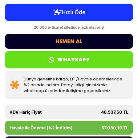
HEMEN AL
WHATSAPP
Dünya geneline kargo, EFT/Havale ödemelerinde
%2 anında indirim. Detaylı bilgi için bizimle
whatsapp üzerinden iletişime geçebilirsiniz.
KDV Hariç Fiyat
48.537,50 TL
Havale ile Ödeme (%2 İndirim)
57.080,10 TL