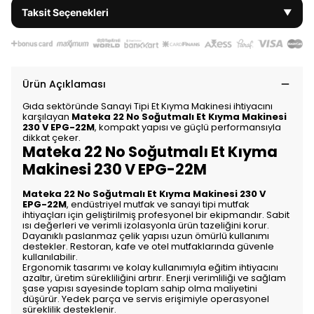
Taksit Seçenekleri
▼
Ürün Açıklaması
Gıda sektöründe Sanayi Tipi Et Kıyma Makinesi ihtiyacını
karşılayan
Mateka 22 No Soğutmalı Et Kıyma Makinesi
230 V EPG-22M
, kompakt yapısı ve güçlü performansıyla
dikkat çeker.
Mateka 22 No Soğutmalı Et Kıyma
Makinesi 230 V EPG-22M
Mateka 22 No Soğutmalı Et Kıyma Makinesi 230 V
EPG-22M
, endüstriyel mutfak ve sanayi tipi mutfak
ihtiyaçları için geliştirilmiş profesyonel bir ekipmandır. Sabit
ısı değerleri ve verimli izolasyonla ürün tazeliğini korur.
Dayanıklı paslanmaz çelik yapısı uzun ömürlü kullanımı
destekler. Restoran, kafe ve otel mutfaklarında güvenle
kullanılabilir.
Ergonomik tasarımı ve kolay kullanımıyla eğitim ihtiyacını
azaltır, üretim sürekliliğini artırır. Enerji verimliliği ve sağlam
şase yapısı sayesinde toplam sahip olma maliyetini
düşürür. Yedek parça ve servis erişimiyle operasyonel
süreklilik desteklenir.