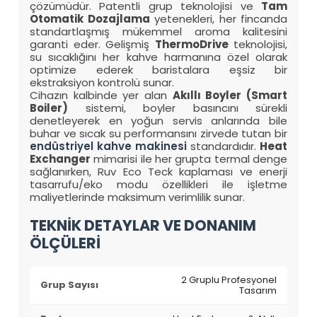
çözümüdür. Patentli grup teknolojisi ve
Tam
Otomatik Dozajlama
yetenekleri, her fincanda
standartlaşmış mükemmel aroma kalitesini
garanti eder. Gelişmiş
ThermoDrive
teknolojisi,
su sıcaklığını her kahve harmanına özel olarak
optimize ederek baristalara eşsiz bir
ekstraksiyon kontrolü sunar.
Cihazın kalbinde yer alan
Akıllı Boyler (Smart
Boiler)
sistemi, boyler basıncını sürekli
denetleyerek en yoğun servis anlarında bile
buhar ve sıcak su performansını zirvede tutan bir
endüstriyel kahve makinesi
standardıdır.
Heat
Exchanger
mimarisi ile her grupta termal denge
sağlanırken, Ruv Eco Teck kaplaması ve enerji
tasarrufu/eko modu özellikleri ile işletme
maliyetlerinde maksimum verimlilik sunar.
TEKNİK DETAYLAR VE DONANIM
ÖLÇÜLERİ
2 Gruplu Profesyonel
Grup Sayısı
Tasarım