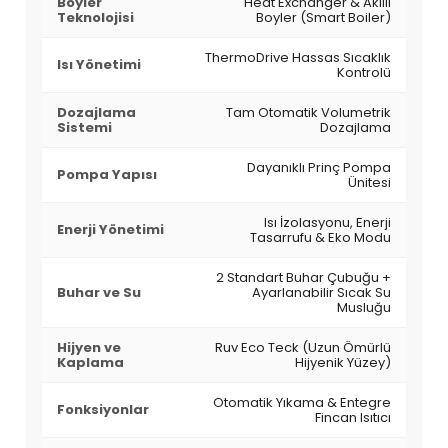
Boyler
Heat Exchanger & Akıllı
Teknolojisi
Boyler (Smart Boiler)
ThermoDrive Hassas Sıcaklık
Isı Yönetimi
Kontrolü
Dozajlama
Tam Otomatik Volumetrik
Sistemi
Dozajlama
Dayanıklı Prinç Pompa
Pompa Yapısı
Ünitesi
Isı İzolasyonu, Enerji
Enerji Yönetimi
Tasarrufu & Eko Modu
2 Standart Buhar Çubuğu +
Buhar ve Su
Ayarlanabilir Sıcak Su
Musluğu
Hijyen ve
Ruv Eco Teck (Uzun Ömürlü
Kaplama
Hijyenik Yüzey)
Otomatik Yıkama & Entegre
Fonksiyonlar
Fincan Isıtıcı