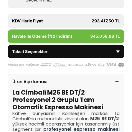
geçebilirsiniz.
KDV Hariç Fiyat
293.417,50 TL
Havale ile Ödeme (%2 İndirim)
345.058,98 TL
Taksit Seçenekleri
▼
Ürün Açıklaması
La Cimbali M26 BE DT/2
Profesyonel 2 Gruplu Tam
Otomatik Espresso Makinesi
Kahve dünyasının ikonikleşen markası La
Cimbali’nin mühendislik zirvesi olan
M26 BE DT/2
,
yüksek hacimli operasyonlar için tasarlanmış üst
segment bir
profesyonel espresso makinesi