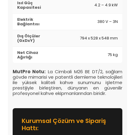
Isıl Güç
4.2 – 4.9 kW
Kapasitesi
Elektrik
380 V – 3N
Bağlantısı
Dış Ölçüler
794 x 528 x 548 mm
(GxDxY)
Net Cihaz
75 kg
Ağırlığı
MutPro Notu:
La Cimbali M26 BE DT/2, sağlam
gövde mimarisi ve patentli demleme teknolojileri
ile yüksek kaliteli kahve sunumunu işletme
prestijiyle birleştiren, dünyanın en güvenilir
profesyonel kahve ekipmanlarından biridir.
Kurumsal Çözüm ve Sipariş
Hattı: