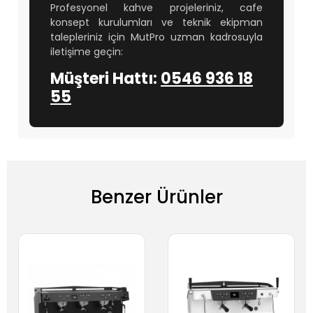
Profesyonel kahve projeleriniz, cafe
konsept kurulumları ve teknik ekipman
talepleriniz için MutPro uzman kadrosuyla
iletişime geçin:
Müşteri Hattı:
0546 936 18
55
Benzer Ürünler