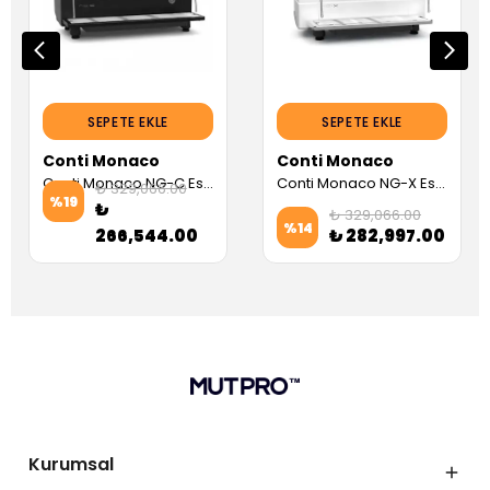
SEPETE EKLE
SEPETE EKLE
Conti Monaco
Conti Monaco
Conti Monaco NG-C Espresso Kahve Makinesi, Siyah (3 Gruplu, Dozaj Ayarlı) (Servis Garantili)
Conti Monaco NG-X Espresso Kahve Makinesi (2 Gruplu, Dozaj Ayarlı) (Servis Garantili)
₺ 329,066.00
%
19
₺
₺ 329,066.00
%
14
266,544.00
₺ 282,997.00
Kurumsal