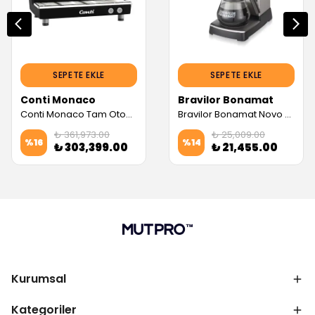
SEPETE EKLE
SEPETE EKLE
Conti Monaco
Bravilor Bonamat
Conti Monaco Tam Otomatik Espresso Makinesi, X-ONE TCI Evo (2 Gruplu, Siyah) (Servis Garantili)
Bravilor Bonamat Novo Filtre Kahve Makinesi (Servis Garantili)
₺ 361,973.00
₺ 25,009.00
%
16
%
14
₺ 303,399.00
₺ 21,455.00
Kurumsal
Kategoriler