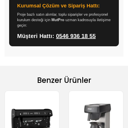
Kurumsal Çözüm ve Sipariş Hattı:
Proje bazlı satın alımlar, toplu siparişler ve profesyonel
kurulum desteği için
MutPro
uzman kadrosuyla iletişime
geçin:
Müşteri Hattı:
0546 936 18 55
Benzer Ürünler