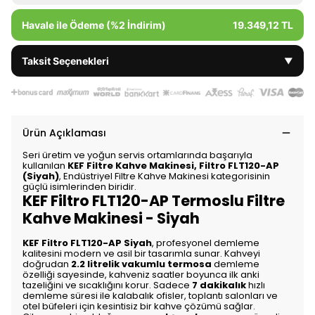
Havale ile Ödeme (%2 İndirim)
19.349,12 TL
Taksit Seçenekleri
▼
Ürün Açıklaması
Seri üretim ve yoğun servis ortamlarında başarıyla
kullanılan
KEF Filtre Kahve Makinesi, Filtro FLT120-AP
(Siyah)
, Endüstriyel Filtre Kahve Makinesi kategorisinin
güçlü isimlerinden biridir.
KEF Filtro FLT120-AP Termoslu Filtre
Kahve Makinesi - Siyah
KEF Filtro FLT120-AP Siyah
, profesyonel demleme
kalitesini modern ve asil bir tasarımla sunar. Kahveyi
doğrudan
2.2 litrelik vakumlu termosa
demleme
özelliği sayesinde, kahveniz saatler boyunca ilk anki
tazeliğini ve sıcaklığını korur. Sadece
7 dakikalık
hızlı
demleme süresi ile kalabalık ofisler, toplantı salonları ve
otel büfeleri için kesintisiz bir kahve çözümü sağlar.