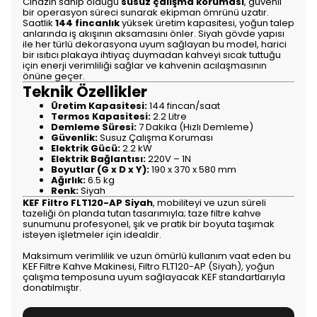
Cihazın sahip olduğu
susuz çalışma koruması
, güvenli
bir operasyon süreci sunarak ekipman ömrünü uzatır.
Saatlik
144 fincanlık
yüksek üretim kapasitesi, yoğun talep
anlarında iş akışının aksamasını önler. Siyah gövde yapısı
ile her türlü dekorasyona uyum sağlayan bu model, harici
bir ısıtıcı plakaya ihtiyaç duymadan kahveyi sıcak tuttuğu
için enerji verimliliği sağlar ve kahvenin acılaşmasının
önüne geçer.
Teknik Özellikler
Üretim Kapasitesi:
144 fincan/saat
Termos Kapasitesi:
2.2 Litre
Demleme Süresi:
7 Dakika (Hızlı Demleme)
Güvenlik:
Susuz Çalışma Koruması
Elektrik Gücü:
2.2 kW
Elektrik Bağlantısı:
220V – 1N
Boyutlar (G x D x Y):
190 x 370 x 580 mm
Ağırlık:
6.5 kg
Renk:
Siyah
KEF Filtro FLT120-AP Siyah
, mobiliteyi ve uzun süreli
tazeliği ön planda tutan tasarımıyla; taze filtre kahve
sunumunu profesyonel, şık ve pratik bir boyuta taşımak
isteyen işletmeler için idealdir.
Maksimum verimlilik ve uzun ömürlü kullanım vaat eden bu
KEF Filtre Kahve Makinesi, Filtro FLT120-AP (Siyah), yoğun
çalışma temposuna uyum sağlayacak KEF standartlarıyla
donatılmıştır.