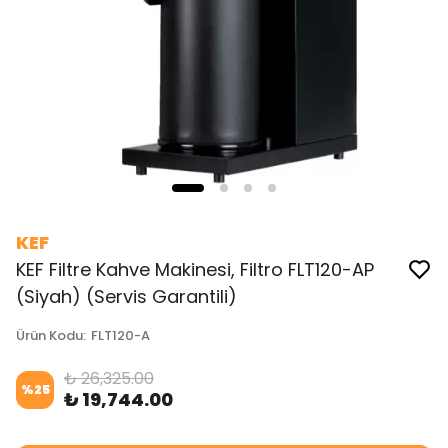
KEF
KEF Filtre Kahve Makinesi, Filtro FLT120-AP
(Siyah) (Servis Garantili)
Ürün Kodu
:
FLT120-A
₺ 26,325.00
%
25
₺ 19,744.00