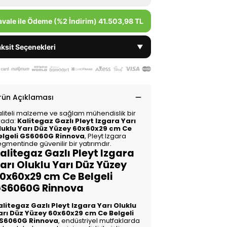
avale ile Ödeme (%2 İndirim)
41.503,98 TL
ksit Seçenekleri
▼
rün Açıklaması
aliteli malzeme ve sağlam mühendislik bir
rada:
Kalitegaz Gazlı Pleyt Izgara Yarı
luklu Yarı Düz Yüzey 60x60x29 cm Ce
elgeli GS6060G Rinnova
, Pleyt Izgara
gmentinde güvenilir bir yatırımdır.
alitegaz Gazlı Pleyt Izgara
arı Oluklu Yarı Düz Yüzey
0x60x29 cm Ce Belgeli
S6060G Rinnova
alitegaz Gazlı Pleyt Izgara Yarı Oluklu
arı Düz Yüzey 60x60x29 cm Ce Belgeli
S6060G Rinnova
, endüstriyel mutfaklarda