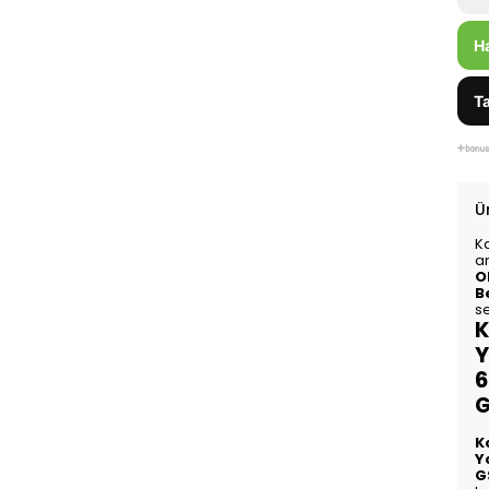
H
Ta
Ü
K
a
O
B
se
K
Y
6
G
K
Y
G