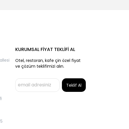
KURUMSAL FİYAT TEKLİFİ AL
llesi
Otel, restoran, kafe çin özel fiyat
ve çözüm teklifimizi alın.
Teklif Al
ş
55