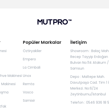
r
Popüler Markalar
İletişim
nesi
Öztiryakiler
Showroom : Balaç Maha
Recep Tayyip Erdoğan
Empero
Bulvarı No:114 Atakum /
La Cimbali
Samsun
ahve Makinesi
Unox
Depo : Maltepe Mah.
Davutpaşa Cad. Tim 1 İ
z Makinesi
Remta
Merkezi. No:6/24
lışma
Vosco
Zeytinburnu/İstanbul
Samixir
Telefon : 0546 936 18 
tfak