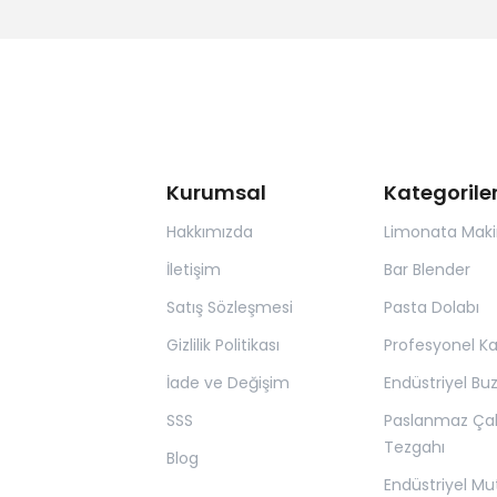
Kurumsal
Kategorile
Hakkımızda
Limonata Maki
İletişim
Bar Blender
Satış Sözleşmesi
Pasta Dolabı
Gizlilik Politikası
Profesyonel K
İade ve Değişim
Endüstriyel Bu
SSS
Paslanmaz Ça
Tezgahı
Blog
Endüstriyel Mu