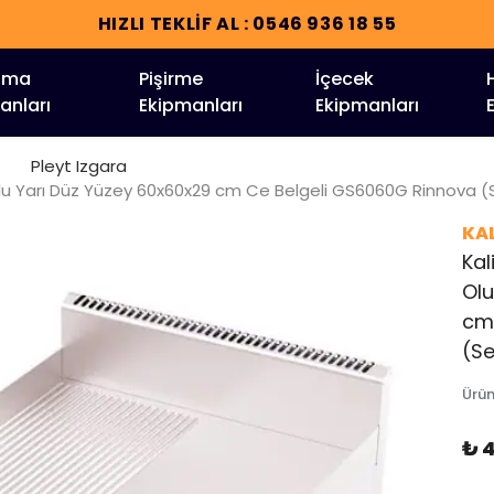
HIZLI TEKLİF AL : 0546 936 18 55
tma
Pişirme
İçecek
anları
Ekipmanları
Ekipmanları
Pleyt Izgara
uklu Yarı Düz Yüzey 60x60x29 cm Ce Belgeli GS6060G Rinnova (S
KA
Kal
Olu
cm
(Se
Ürü
₺ 