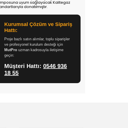
emposuna uyum sağlayacak Kalitegaz
andartlarıyla donatılmıştır.
Kurumsal Çözüm ve Sipariş
Hattı:
Proje bazlı satın alımlar, toplu siparişler
ve profesyonel kurulum desteği için
MutPro
uzman kadrosuyla iletişime
geçin:
Müşteri Hattı:
0546 936
18 55