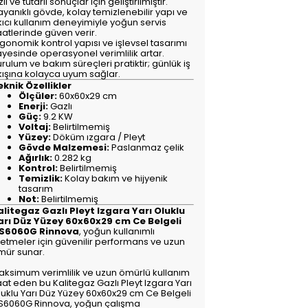
zlı ve tutarlı sonuçlar için geliştirilmiştir.
yanıklı gövde, kolay temizlenebilir yapı ve
kıcı kullanım deneyimiyle yoğun servis
aatlerinde güven verir.
gonomik kontrol yapısı ve işlevsel tasarımı
ayesinde operasyonel verimlilik artar.
rulum ve bakım süreçleri pratiktir; günlük iş
kışına kolayca uyum sağlar.
eknik Özellikler
Ölçüler:
60x60x29 cm
Enerji:
Gazlı
Güç:
9.2 KW
Voltaj:
Belirtilmemiş
Yüzey:
Döküm ızgara / Pleyt
Gövde Malzemesi:
Paslanmaz çelik
Ağırlık:
0.282 kg
Kontrol:
Belirtilmemiş
Temizlik:
Kolay bakım ve hijyenik
tasarım
Not:
Belirtilmemiş
alitegaz Gazlı Pleyt Izgara Yarı Oluklu
arı Düz Yüzey 60x60x29 cm Ce Belgeli
S6060G Rinnova
, yoğun kullanımlı
şletmeler için güvenilir performans ve uzun
mür sunar.
aksimum verimlilik ve uzun ömürlü kullanım
at eden bu Kalitegaz Gazlı Pleyt Izgara Yarı
luklu Yarı Düz Yüzey 60x60x29 cm Ce Belgeli
S6060G Rinnova, yoğun çalışma