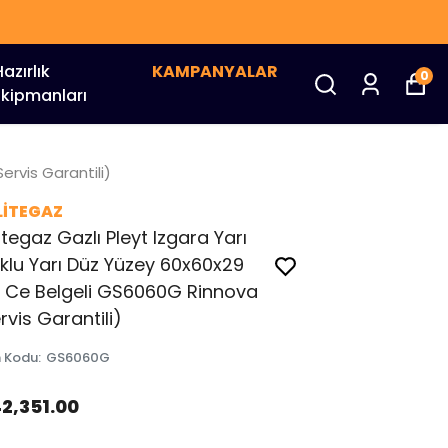
Hazırlık
KAMPANYALAR
0
Ekipmanları
ervis Garantili)
LİTEGAZ
itegaz Gazlı Pleyt Izgara Yarı
klu Yarı Düz Yüzey 60x60x29
 Ce Belgeli GS6060G Rinnova
rvis Garantili)
n Kodu
:
GS6060G
42,351.00