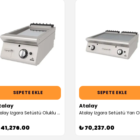
SEPETE EKLE
SEPETE EKLE
talay
Atalay
Atalay Izgara Setüstü Oluklu 400x730x300 Mm Lpg/ng (Servis Garantili)
 41,276.00
₺ 70,237.00