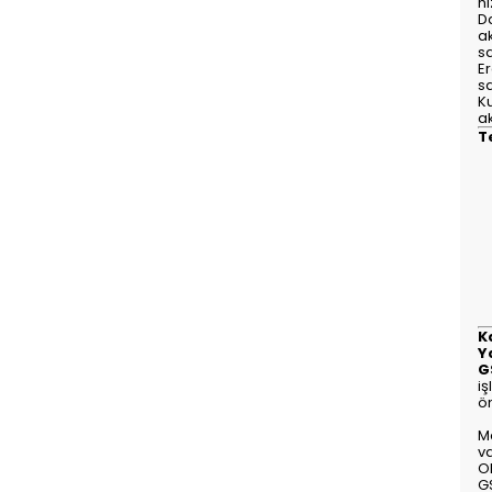
hı
Da
a
s
Er
s
Ku
a
T
K
Y
G
i
ö
M
va
O
G