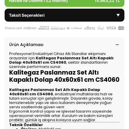
Havale ile Ödeme (%2 İndirim)
15.963,22 TL
Taksit Seçenekleri
▼
Ürün Açıklaması
Profesyonel Endüstriyel Cihaz Altı Standlar ekipmanı
arayanlar için
Kalitegaz Paslanmaz Set Altı Kapaklı
Dolap 40x60x61 cm CS4060
, sektör standartlarının
üzerinde performans sunar.
Kalitegaz Paslanmaz Set Altı
Kapaklı Dolap 40x60x61 cm CS4060
Kalitegaz Paslanmaz Set Altı Kapaklı Dolap
40x60x61 cm CS4060
, endüstriyel mutfaklarda hızlı ve
tutarlı sonuçlar için geliştirilmiştir. Dayanıklı gövde, kolay
temizlenebilir yapı ve akıcı kullanım deneyimiyle yoğun
servis saatlerinde güven verir.
Ergonomik kontrol yapısı ve işlevsel tasarımı sayesinde
operasyonel verimlilik artar. Kurulum ve bakım süreçleri
pratiktir; günlük iş akışına kolayca uyum sağlar.
Teknik Özellikler