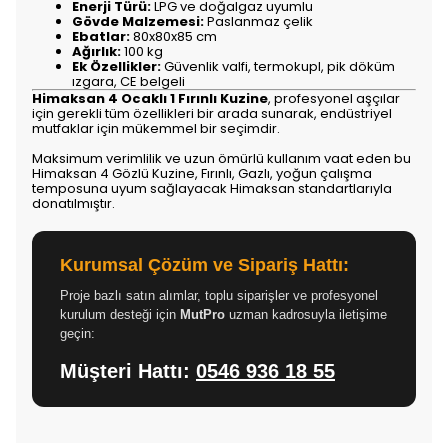
Enerji Türü:
LPG ve doğalgaz uyumlu
Gövde Malzemesi:
Paslanmaz çelik
Ebatlar:
80x80x85 cm
Ağırlık:
100 kg
Ek Özellikler:
Güvenlik valfi, termokupl, pik döküm
ızgara, CE belgeli
Himaksan 4 Ocaklı 1 Fırınlı Kuzine
, profesyonel aşçılar
için gerekli tüm özellikleri bir arada sunarak, endüstriyel
mutfaklar için mükemmel bir seçimdir.
Maksimum verimlilik ve uzun ömürlü kullanım vaat eden bu
Himaksan 4 Gözlü Kuzine, Fırınlı, Gazlı, yoğun çalışma
temposuna uyum sağlayacak Himaksan standartlarıyla
donatılmıştır.
Kurumsal Çözüm ve Sipariş Hattı:
Proje bazlı satın alımlar, toplu siparişler ve profesyonel
kurulum desteği için
MutPro
uzman kadrosuyla iletişime
geçin:
Müşteri Hattı:
0546 936 18 55