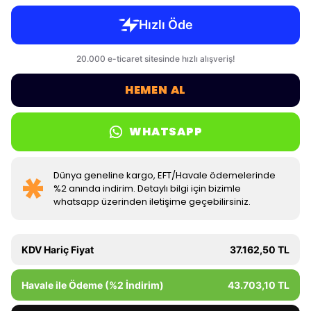
HEMEN AL
WHATSAPP
Dünya geneline kargo, EFT/Havale ödemelerinde
%2 anında indirim. Detaylı bilgi için bizimle
whatsapp üzerinden iletişime geçebilirsiniz.
KDV Hariç Fiyat
37.162,50 TL
Havale ile Ödeme (%2 İndirim)
43.703,10 TL