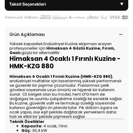
Taksit Seçenekleri
▼
Ürün Açıklaması
Yüksek kapasiteli Endüstriyel Kuzine ekipmanı arayan
profesyoneller için
Himaksan 4 Gözlü Kuzine, Fırınlı,
Gazlı
güçlü bir alternatiftir.
Himaksan 4 Ocaklı 1 Fırınlı Kuzine -
HMK-KZG 880
Himaksan 4 Ocaklı 1 Fırınlı Kuzine (HMK-KZG 880)
,
endüstriyel mutfaklar için tasarlanmış yüksek performanslı
ve güvenilir bir pişirme çözümüdür. Paslanmaz çelik
gövdesi sayesinde uzun ömürlü ve hijyenik bir kullanım
sunar. CE belgeli olan bu model, hem LPG hem de
doğalgaz ile uyumlu çalışabilme özelliği ile esneklik sağlar.
Bu kuzine, güvenlik valfi ve termokup özelliği sayesinde
kullanıcı güvenliğini ön planda tutar. Pik döküm ızgara ve
ocak yapısı, ısıyı eşit şekilde dağıtarak yemeklerin daha
hızlı ve etkili bir şekilde pişmesini sağlar.
Teknik Özellikler
Kapasite:
4 ocak, 1 fırın
Güç:
30,4 kW