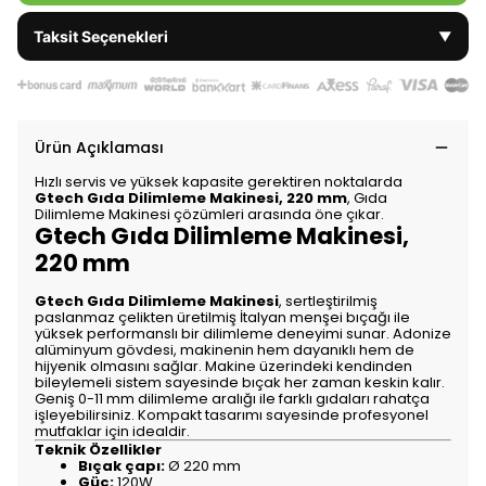
Taksit Seçenekleri
▼
Ürün Açıklaması
Hızlı servis ve yüksek kapasite gerektiren noktalarda
Gtech Gıda Dilimleme Makinesi, 220 mm
, Gıda
Dilimleme Makinesi çözümleri arasında öne çıkar.
Gtech Gıda Dilimleme Makinesi,
220 mm
Gtech Gıda Dilimleme Makinesi
, sertleştirilmiş
paslanmaz çelikten üretilmiş İtalyan menşei bıçağı ile
yüksek performanslı bir dilimleme deneyimi sunar. Adonize
alüminyum gövdesi, makinenin hem dayanıklı hem de
hijyenik olmasını sağlar. Makine üzerindeki kendinden
bileylemeli sistem sayesinde bıçak her zaman keskin kalır.
Geniş 0-11 mm dilimleme aralığı ile farklı gıdaları rahatça
işleyebilirsiniz. Kompakt tasarımı sayesinde profesyonel
mutfaklar için idealdir.
Teknik Özellikler
Bıçak çapı:
Ø 220 mm
Güç:
120W