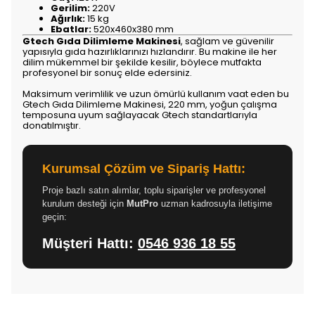
Gerilim:
220V
Ağırlık:
15 kg
Ebatlar:
520x460x380 mm
Gtech Gıda Dilimleme Makinesi
, sağlam ve güvenilir
yapısıyla gıda hazırlıklarınızı hızlandırır. Bu makine ile her
dilim mükemmel bir şekilde kesilir, böylece mutfakta
profesyonel bir sonuç elde edersiniz.
Maksimum verimlilik ve uzun ömürlü kullanım vaat eden bu
Gtech Gıda Dilimleme Makinesi, 220 mm, yoğun çalışma
temposuna uyum sağlayacak Gtech standartlarıyla
donatılmıştır.
Kurumsal Çözüm ve Sipariş Hattı:
Proje bazlı satın alımlar, toplu siparişler ve profesyonel
kurulum desteği için
MutPro
uzman kadrosuyla iletişime
geçin:
Müşteri Hattı:
0546 936 18 55