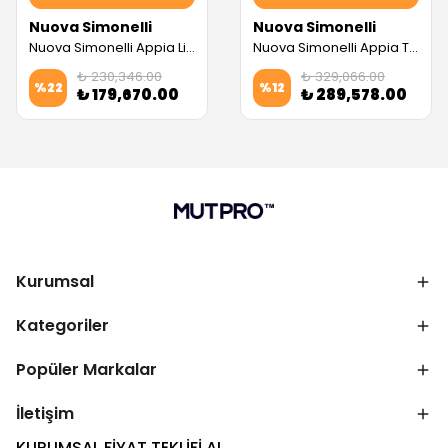
Nuova Simonelli
Nuova Simonelli
Nuova Simonelli Appia Life 2 Gruplu Tam Otomatik Espresso Kahve Makinesi (Kırmızı) (Servis Garantili)
Nuova Simonelli Appia Tam Otomatik Espresso Kahve Makinesi, 3 Gruplu (Servis Garantili)
₺ 230,346.00
₺ 329,066.00
%
22
%
12
₺ 179,670.00
₺ 289,578.00
Kurumsal
Kategoriler
Popüler Markalar
İletişim
KURUMSAL FİYAT TEKLİFİ AL