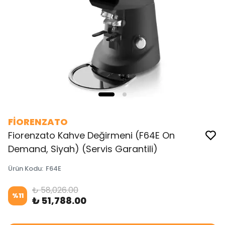
FİORENZATO
Fiorenzato Kahve Değirmeni (F64E On
Demand, Siyah) (Servis Garantili)
Ürün Kodu
:
F64E
₺ 58,026.00
%
11
₺ 51,788.00