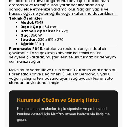
Bu elektronik kahve değirmeni, kahve çekirdeklerinizin
aromasını ve tazeliğini koruyarak her fincanda en iyi
sonucu elde etmenize yardımcı olur. Sağlam yapısı ve
hassas öğütme yeteneği ile yoğun kullanıma dayanıklıdır.
Teknik Özellikler
Model:
F64E
Bıçak Çapı:
64 mm
Hazne Kapasitesi:
1,5 kg
Güç:
350 W
Ebatlar:
230 x 615 x 270
Ağırlık:
13 kg
Fiorenzato F64E
, kafeler ve restoranlar için ideal bir
çözümdür. Taze çekilmiş kahvenin kalitesini en üst
seviyeye çıkararak, müşterilerinize unutulmaz bir deneyim
sunmanızı sağlar.
Maksimum verimlilik ve uzun ömürlü kullanım vaat eden bu
Fiorenzato Kahve Değirmeni (F64E On Demand, Siyah),
yoğun çalışma temposuna uyum sağlayacak Fiorenzato
standartlarıyla donatılmıştır.
Kurumsal Çözüm ve Sipariş Hattı:
Proje bazlı satın alımlar, toplu siparişler ve profesyonel
kurulum desteği için
MutPro
uzman kadrosuyla iletişime
geçin: