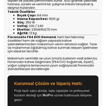
dişlileri ile yüksek performans sunar. 1500 gramlık çekirdek
haznesi, sürekli ve verimli bir çalışma imkanı tanıyarak iş
akışınızı hızlandırır.
Teknik Özellikler
Bıçak Çapı:
64 mm
Hazne Kapasitesi:
1500 gr
Güç:
350 W
Voltaj:
230 / 240
Ebatlar:
230x615x270 mm
Ağırlık:
13 kg
Fiorenzato F64 EVO Demand
, hem ileri teknoloji
özellikleri hem de sağlam yapısıyla kahve
çekirdeklerinizden maksimum verim almanızı sağlar. Taze
ve mükemmel öğütülmüş kahve sunmak isteyen işletmeler
için ideal bir tercihtir.
Maksimum verimlilik ve uzun ömürlü kullanım vaat eden bu
Fiorenzato Kahve Değirmeni (F64 EVO Soğutmalı, Siyah),
yoğun çalışma temposuna uyum sağlayacak Fiorenzato
standartlarıyla donatılmıştır.
Kurumsal Çözüm ve Sipariş Hattı:
Proje bazlı satın alımlar, toplu siparişler ve profesyonel
kurulum desteği için
MutPro
uzman kadrosuyla iletişime
geçin: