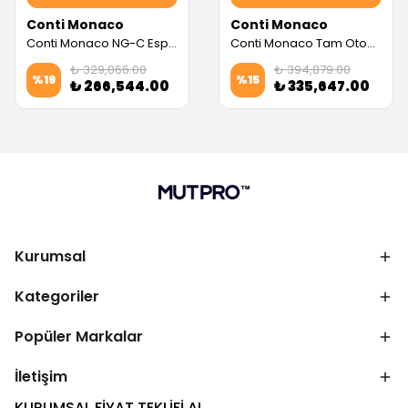
Conti Monaco
Conti Monaco
Conti Monaco NG-C Espresso Kahve Makinesi, Siyah (3 Gruplu, Dozaj Ayarlı) (Servis Garantili)
Conti Monaco Tam Otomatik Espresso Makinesi, X-ONE TCI Evo (3 Gruplu, Kırmızı) (Servis Garantili)
₺ 329,066.00
₺ 394,879.00
%
19
%
15
₺ 266,544.00
₺ 335,647.00
Kurumsal
Kategoriler
Popüler Markalar
İletişim
KURUMSAL FİYAT TEKLİFİ AL