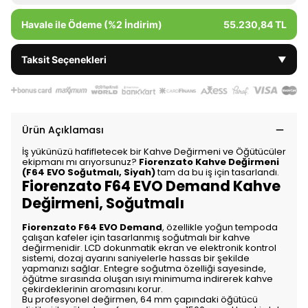
Havale ile Ödeme (%2 İndirim)
55.230,84 TL
Taksit Seçenekleri
▼
Ürün Açıklaması
İş yükünüzü hafifletecek bir Kahve Değirmeni ve Öğütücüler
ekipmanı mı arıyorsunuz?
Fiorenzato Kahve Değirmeni
(F64 EVO Soğutmalı, Siyah)
tam da bu iş için tasarlandı.
Fiorenzato F64 EVO Demand Kahve
Değirmeni, Soğutmalı
Fiorenzato F64 EVO Demand
, özellikle yoğun tempoda
çalışan kafeler için tasarlanmış soğutmalı bir kahve
değirmenidir. LCD dokunmatik ekran ve elektronik kontrol
sistemi, dozaj ayarını saniyelerle hassas bir şekilde
yapmanızı sağlar. Entegre soğutma özelliği sayesinde,
öğütme sırasında oluşan ısıyı minimuma indirerek kahve
çekirdeklerinin aromasını korur.
Bu profesyonel değirmen, 64 mm çapındaki öğütücü