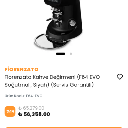
FİORENZATO
Fiorenzato Kahve Değirmeni (F64 EVO
Soğutmalı, Siyah) (Servis Garantili)
Ürün Kodu
:
F64-EVO
₺ 65,279.00
%
14
₺ 56,358.00