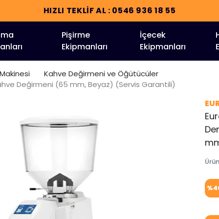
EKLİF AL : 0546 936 18 55
tma
Pişirme
İçecek
anları
Ekipmanları
Ekipmanları
 Makinesi
Kahve Değirmeni ve Öğütücüler
ve Değirmeni (65 mm, Beyaz) (Servis Garantili)
EU
Eur
De
mm,
Ürü
%
4