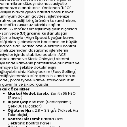
yarını mikron düzeyinde hassasiyetle
apmanıza olanak tanır. Yenilenen "NEO"
risiyle birlikte gelen barista dostu beyaz
lüminyum döküm gövdesi, işletmenize
rah ve prestijli bir görünüm kazandırırken,
r shot'ta kusursuz tutarlılık sağlar.
haz, 65 mm'lik sertleştirilmiş çelik bıçakları
e saniyede
3.8 grama kadar
ulaşan
ğütme hızıyla (High Speed), yoğun kahve
afiği olan işletmelerde baristanın en büyük
rdımcısıdır. Barista özel elektronik kontrol
aneli üzerinden dozajlama işlemlerini
niyeler içinde stabilize edebilir, ACE
Topaklanma ve Statik Önleyici) sistemi
ayesinde kahvenin portafiltreye pürüzsüz ve
omojen bir şekilde dökülmesini
ğlayabilirsiniz. Kolay bakım (Easy Setting)
elliğiyle temizlik süreçlerini hızlandıran bu
odel, profesyonel kahve istasyonunuzun
 güvenilir ve şık parçasıdır.
eknik Özellikler
Marka/Model:
Eureka Zenith 65 NEO
(Beyaz)
Bıçak Çapı:
65 mm (Sertleştirilmiş
Çelik Düz Bıçaklar)
Öğütme Hızı:
2.8 – 3.8 g/s (Yüksek Hız
Teknolojisi)
Kontrol Sistemi:
Barista Özel
Elektronik Kontrol Paneli