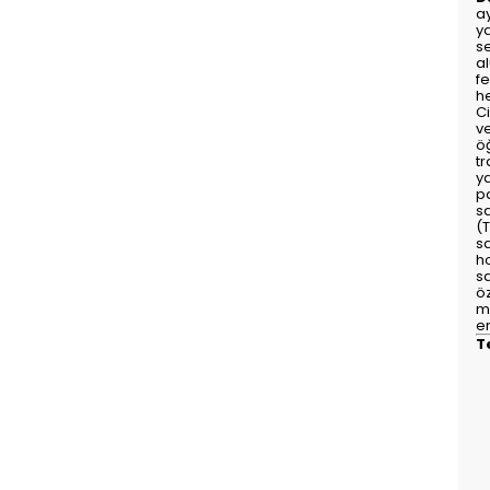
a
y
se
a
fe
he
Ci
v
ö
tr
ya
p
sa
(
s
h
sa
öz
m
en
T