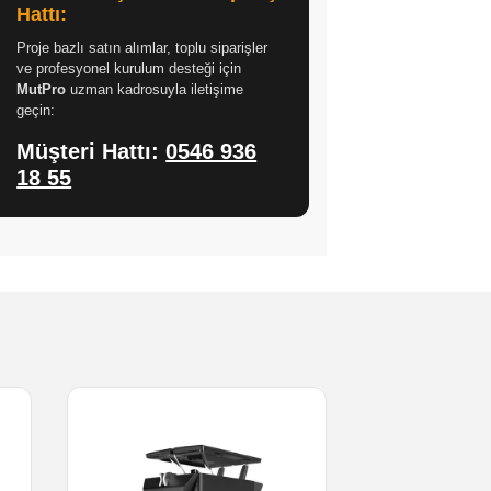
Hattı:
Proje bazlı satın alımlar, toplu siparişler
ve profesyonel kurulum desteği için
MutPro
uzman kadrosuyla iletişime
geçin:
Müşteri Hattı:
0546 936
18 55