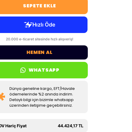
SEPETE EKLE
HEMEN AL
WHATSAPP
Dünya geneline kargo, EFT/Havale
ödemelerinde %2 anında indirim.
Detaylı bilgi için bizimle whatsapp
üzerinden iletişime geçebilirsiniz.
DV Hariç Fiyat
44.424,17 TL