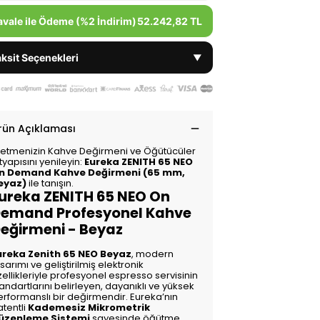
avale ile Ödeme (%2 İndirim)
52.242,82 TL
ksit Seçenekleri
▼
rün Açıklaması
şletmenizin Kahve Değirmeni ve Öğütücüler
tyapısını yenileyin:
Eureka ZENITH 65 NEO
n Demand Kahve Değirmeni (65 mm,
eyaz)
ile tanışın.
ureka ZENITH 65 NEO On
emand Profesyonel Kahve
eğirmeni - Beyaz
ureka Zenith 65 NEO Beyaz
, modern
sarımı ve geliştirilmiş elektronik
ellikleriyle profesyonel espresso servisinin
andartlarını belirleyen, dayanıklı ve yüksek
erformanslı bir değirmendir. Eureka’nın
atentli
Kademesiz Mikrometrik
üzenleme Sistemi
sayesinde öğütme