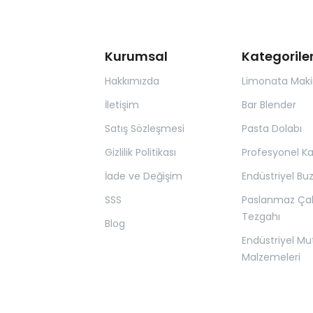
Kurumsal
Kategorile
Hakkımızda
Limonata Maki
İletişim
Bar Blender
Satış Sözleşmesi
Pasta Dolabı
Gizlilik Politikası
Profesyonel K
İade ve Değişim
Endüstriyel Bu
SSS
Paslanmaz Ça
Tezgahı
Blog
Endüstriyel Mu
Malzemeleri