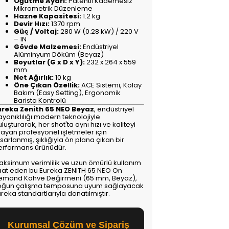
Öğütme Ayarı:
Patentli Kademesiz
Mikrometrik Düzenleme
Hazne Kapasitesi:
1.2 kg
Devir Hızı:
1370 rpm
Güç / Voltaj:
280 W (0.28 kW) / 220 V
– 1N
Gövde Malzemesi:
Endüstriyel
Alüminyum Döküm (Beyaz)
Boyutlar (G x D x Y):
232 x 264 x 559
mm
Net Ağırlık:
10 kg
Öne Çıkan Özellik:
ACE Sistemi, Kolay
Bakım (Easy Setting), Ergonomik
Barista Kontrolü
ureka Zenith 65 NEO Beyaz
, endüstriyel
yanıklılığı modern teknolojiyle
luşturarak, her shot'ta aynı hızı ve kaliteyi
rayan profesyonel işletmeler için
sarlanmış, şıklığıyla ön plana çıkan bir
erformans ürünüdür.
aksimum verimlilik ve uzun ömürlü kullanım
aat eden bu Eureka ZENITH 65 NEO On
emand Kahve Değirmeni (65 mm, Beyaz),
oğun çalışma temposuna uyum sağlayacak
reka standartlarıyla donatılmıştır.
Kurumsal Çözüm ve Sipariş