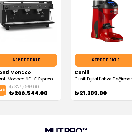
SEPETE EKLE
SEPETE EKLE
onti Monaco
Cunill
Conti Monaco NG-C Espresso Kahve Makinesi, Siyah (3 Gruplu, Dozaj Ayarlı) (Servis Garantili)
₺ 329,066.00
%
19
₺ 266,544.00
₺ 21,389.00