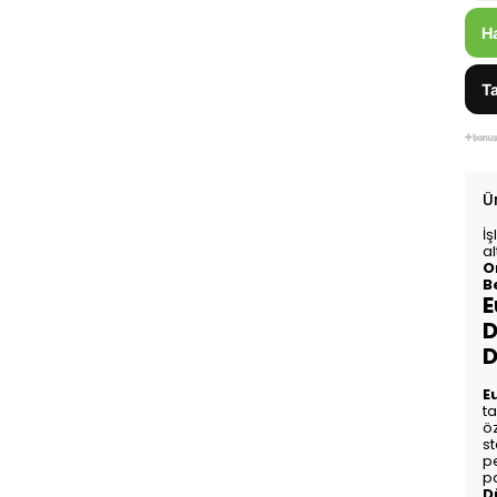
H
Ta
Ü
İ
al
O
B
E
D
D
E
ta
öz
st
p
p
D