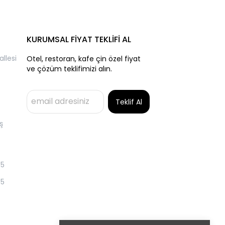
KURUMSAL FİYAT TEKLİFİ AL
llesi
Otel, restoran, kafe çin özel fiyat
ve çözüm teklifimizi alın.
Teklif Al
ş
55
55