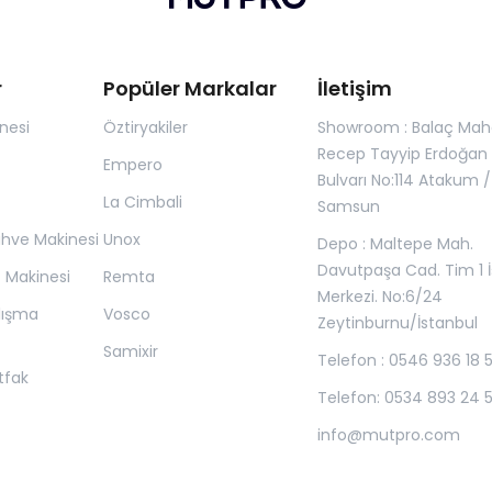
r
Popüler Markalar
İletişim
nesi
Öztiryakiler
Showroom : Balaç Maha
Recep Tayyip Erdoğan
Empero
Bulvarı No:114 Atakum /
La Cimbali
Samsun
ahve Makinesi
Unox
Depo : Maltepe Mah.
Davutpaşa Cad. Tim 1 İ
z Makinesi
Remta
Merkezi. No:6/24
lışma
Vosco
Zeytinburnu/İstanbul
Samixir
Telefon : 0546 936 18 
tfak
Telefon: 0534 893 24 
info@mutpro.com