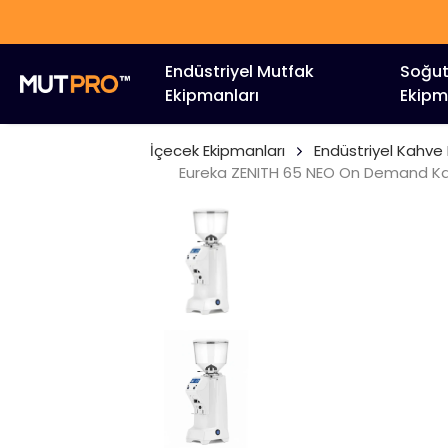
HIZLI T
Endüstriyel Mutfak
Soğu
Ekipmanları
Ekipm
İçecek Ekipmanları
Endüstriyel Kahve
Eureka ZENITH 65 NEO On Demand Kah