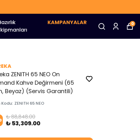
Hazırlık
KAMPANYALAR
0
Ekipmanları
REKA
eka ZENITH 65 NEO On
mand Kahve Değirmeni (65
 Beyaz) (Servis Garantili)
n Kodu
:
ZENITH 65 NEO
₺ 88,848.00
0
₺ 53,309.00