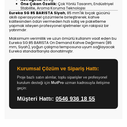
Öne Çıkan Özellik:
Çok Yönlü Tasarım, Endüstriyel
Stabilite, Aroma Koruma Teknolojisi
Eureka SG 85 BARISTA Siyah
, 85 mm'lik bıçak gücünü
akıllı operasyonel çözümlerle birleştirerek; kahve
kalitesinden ödün vermeden hızlı satış ve paketleme
yapmak isteyen profesyonel işletmeler için rakipsiz bir
yatırımdır.
Maksimum verimlilik ve uzun ömürlü kullanım vaat eden bu
Eureka SG 85 BARISTA On Demand Kahve Değirmeni (85
mm, Siyah), yoğun çalışma temposuna uyum sağlayacak
Eureka standartlarıyla donatılmıştır.
Kurumsal Çözüm ve Sipariş Hattı:
Proje bazlı satın alımlar, toplu siparişler ve profesyonel
kurulum desteği için
MutPro
uzman kadrosuyla iletişime
geçin:
Müşteri Hattı:
0546 936 18 55