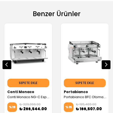
Benzer Ürünler
SEPETE EKLE
SEPETE EKLE
Conti Monaco
Portabianco
Conti Monaco NG-C Espresso Kahve Makinesi, Beyaz (3 Gruplu, Dozaj Ayarlı) (Servis Garantili)
Portabianco BFC Otomatik Espresso Kahve Makinesi (2 Gruplu Yüksek Şase) (Servis Garantili)
₺ 329,066.00
₺ 195,465.00
%
19
%
15
₺ 266,544.00
₺ 166,507.00