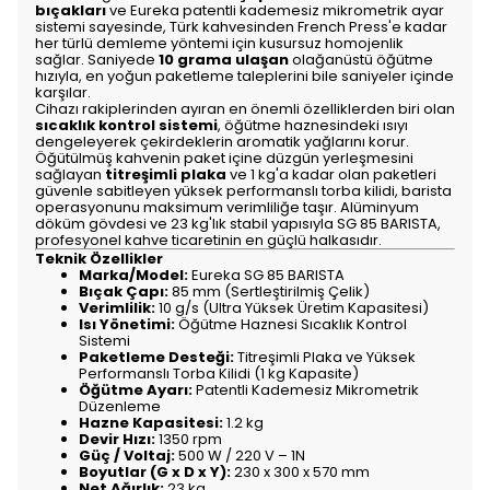
bıçakları
ve Eureka patentli kademesiz mikrometrik ayar
sistemi sayesinde, Türk kahvesinden French Press'e kadar
her türlü demleme yöntemi için kusursuz homojenlik
sağlar. Saniyede
10 grama ulaşan
olağanüstü öğütme
hızıyla, en yoğun paketleme taleplerini bile saniyeler içinde
karşılar.
Cihazı rakiplerinden ayıran en önemli özelliklerden biri olan
sıcaklık kontrol sistemi
, öğütme haznesindeki ısıyı
dengeleyerek çekirdeklerin aromatik yağlarını korur.
Öğütülmüş kahvenin paket içine düzgün yerleşmesini
sağlayan
titreşimli plaka
ve 1 kg'a kadar olan paketleri
güvenle sabitleyen yüksek performanslı torba kilidi, barista
operasyonunu maksimum verimliliğe taşır. Alüminyum
döküm gövdesi ve 23 kg'lık stabil yapısıyla SG 85 BARISTA,
profesyonel kahve ticaretinin en güçlü halkasıdır.
Teknik Özellikler
Marka/Model:
Eureka SG 85 BARISTA
Bıçak Çapı:
85 mm (Sertleştirilmiş Çelik)
Verimlilik:
10 g/s (Ultra Yüksek Üretim Kapasitesi)
Isı Yönetimi:
Öğütme Haznesi Sıcaklık Kontrol
Sistemi
Paketleme Desteği:
Titreşimli Plaka ve Yüksek
Performanslı Torba Kilidi (1 kg Kapasite)
Öğütme Ayarı:
Patentli Kademesiz Mikrometrik
Düzenleme
Hazne Kapasitesi:
1.2 kg
Devir Hızı:
1350 rpm
Güç / Voltaj:
500 W / 220 V – 1N
Boyutlar (G x D x Y):
230 x 300 x 570 mm
Net Ağırlık:
23 kg