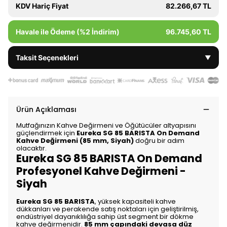
KDV Hariç Fiyat
82.266,67 TL
Havale ile Ödeme (%2 İndirim)
96.745,60 TL
Taksit Seçenekleri
▼
Ürün Açıklaması
Mutfağınızın Kahve Değirmeni ve Öğütücüler altyapısını
güçlendirmek için
Eureka SG 85 BARISTA On Demand
Kahve Değirmeni (85 mm, Siyah)
doğru bir adım
olacaktır.
Eureka SG 85 BARISTA On Demand
Profesyonel Kahve Değirmeni -
Siyah
Eureka SG 85 BARISTA
, yüksek kapasiteli kahve
dükkanları ve perakende satış noktaları için geliştirilmiş,
endüstriyel dayanıklılığa sahip üst segment bir dökme
kahve değirmenidir.
85 mm çapındaki devasa düz