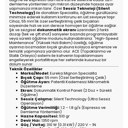
demleme yöntemleri için mikron düzeyinde hassas ayar
yapmanıza imkan tanır. Özel
Sessiz Teknoloji (Silent
Technology)
ile donatılan Specialita, öğütme gürültüsünü
minimize ederek kullanım konforunu en üst seviyeye taşır.
Cihaz, 55 mm'lik özel sertleştirilmiş çelik bıçakları
sayesinde hızlı ve son derece homojen bir öğütme sağlar.
Şık ve sezgisel
dokunmatik ekranı
üzerinden 2 farklı
dozajı (tek ve çift shot) saniyeler bazında programlayabilir
veya sürekli öğütme modunu kullanabilirsiniz. "High-Speed
Maintenance" (Yüksek Hızlı Bakım) özelliği, öğütme
ayarınızı bozmadan bıçak grubuna kolayca erişmenize ve
temizlik yapmanıza yardımcı olur. ACE (Topaklanma ve
Statik Önleyici) sistemi ile kahvenin topaklanmasını
engelleyerek portafiltreye her seferinde kusursuz bir
dolum sunar.
Teknik Özellikler
Marka/Model:
Eureka Mignon Specialita
Bıçak Çapı:
55 mm (Özel Sertleştirilmiş Çelik)
Öğütme Ayarı:
Patentli Kademesiz Mikrometrik
Düzenleme
Ekran:
Dokunmatik Kontrol Paneli (2 Doz + Sürekli
Öğütme)
Sessiz Çalışma:
Silent Technology (Ultra Sessiz
Operasyon)
Öğütme Verimliliği:
1.2 – 1.8 g/s (Espresso ve
Demleme Yöntemleri)
Hazne Kapasitesi:
510 gr
Devir Hızı:
1350 rpm
Güç / Voltaj:
310 W (0.31 kW) / 220 V – 1N