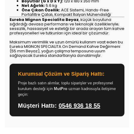
Boyutlar (G x D x Y):
120 x 180 x 350 mm
Net Ağırlık:
5.6 kg
Öne Çıkan Özellik:
ACE Sistemi, Hands-Free
Portafiltre Çatalı, Kompakt İtalyan Mühendisliği
Eureka Mignon Specialita Beyaz
, küçük boyutuna
sığdırdığı devasa performansı ve teknolojik özellikleriyle;
sessizlik, hassasiyet ve estetiği bir arada arayan tüm kahve
profesyonelleri ve tutkunları için ideal bir çözümdür.
Maksimum verimlilik ve uzun ömürlü kullanım vaat eden bu
Eureka MIGNON SPECIALITA On Demand Kahve Değirmeni
(55 mm Beyaz), yoğun çalışma temposuna uyum
sağlayacak Eureka standartlarıyla donatılmıştır.
Kurumsal Çözüm ve Sipariş Hattı:
Proje bazlı satın alımlar, toplu siparişler ve profesyonel
kurulum desteği için
MutPro
uzman kadrosuyla iletişime
geçin:
Müşteri Hattı:
0546 936 18 55