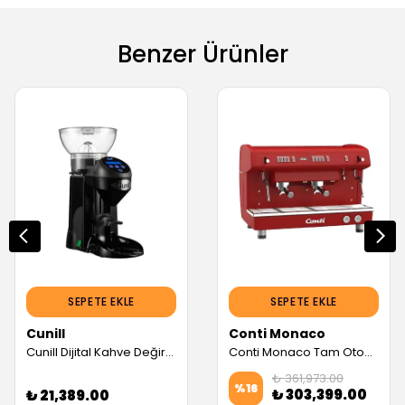
Benzer Ürünler
SEPETE EKLE
SEPETE EKLE
Cunill
Conti Monaco
Cunill Dijital Kahve Değirmeni, Siyah (Servis Garantili)
Conti Monaco Tam Otomatik Espresso Makinesi, X-ONE TCI Evo (2 Gruplu, Kırmızı) (Servis Garantili)
₺ 361,973.00
%
16
₺ 303,399.00
₺ 21,389.00