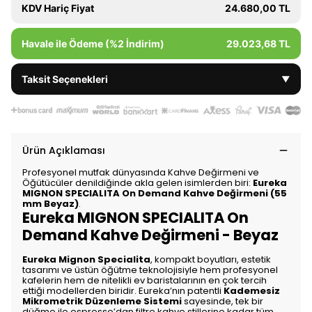
KDV Hariç Fiyat
24.680,00 TL
Havale ile Ödeme (%2 İndirim)
29.023,68 TL
Taksit Seçenekleri
▼
Ürün Açıklaması
Profesyonel mutfak dünyasında Kahve Değirmeni ve
Öğütücüler denildiğinde akla gelen isimlerden biri:
Eureka
MIGNON SPECIALITA On Demand Kahve Değirmeni (55
mm Beyaz)
.
Eureka MIGNON SPECIALITA On
Demand Kahve Değirmeni - Beyaz
Eureka Mignon Specialita
, kompakt boyutları, estetik
tasarımı ve üstün öğütme teknolojisiyle hem profesyonel
kafelerin hem de nitelikli ev baristalarının en çok tercih
ettiği modellerden biridir. Eureka’nın patentli
Kademesiz
Mikrometrik Düzenleme Sistemi
sayesinde, tek bir
düğme ile espresso’dan filtre kahve stillerine kadar tüm