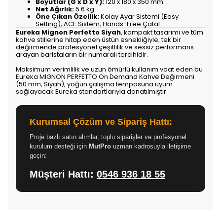
Boyutlar (G x D x Y):
120 x 180 x 350 mm
Net Ağırlık:
5.6 kg
Öne Çıkan Özellik:
Kolay Ayar Sistemi (Easy
Setting), ACE Sistem, Hands-Free Çatal
Eureka Mignon Perfetto Siyah
, kompakt tasarımı ve tüm
kahve stillerine hitap eden üstün esnekliğiyle; tek bir
değirmende profesyonel çeşitlilik ve sessiz performans
arayan baristaların bir numaralı tercihidir.
Maksimum verimlilik ve uzun ömürlü kullanım vaat eden bu
Eureka MIGNON PERFETTO On Demand Kahve Değirmeni
(50 mm, Siyah), yoğun çalışma temposuna uyum
sağlayacak Eureka standartlarıyla donatılmıştır.
Kurumsal Çözüm ve Sipariş Hattı:
Proje bazlı satın alımlar, toplu siparişler ve profesyonel
kurulum desteği için
MutPro
uzman kadrosuyla iletişime
geçin:
Müşteri Hattı:
0546 936 18 55