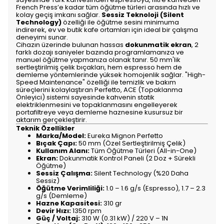
French Press’e kadar tüm öğütme türleri arasında hızlı ve
kolay geçiş imkanı sağlar.
Sessiz Teknoloji (Silent
Technology)
özelliği ile öğütme sesini minimuma
indirerek, ev ve butik kafe ortamları için ideal bir çalışma
deneyimi sunar.
Cihazın üzerinde bulunan hassas
dokunmatik ekran
, 2
farklı dozajı saniyeler bazında programlamanıza ve
manuel öğütme yapmanıza olanak tanır. 50 mm'lik
sertleştirilmiş çelik bıçakları, hem espresso hem de
demleme yöntemlerinde yüksek homojenlik sağlar. "High-
Speed Maintenance" özelliği ile temizlik ve bakım
süreçlerini kolaylaştıran Perfetto, ACE (Topaklanma
Önleyici) sistemi sayesinde kahvenin statik
elektriklenmesini ve topaklanmasını engelleyerek
portafiltreye veya demleme haznesine kusursuz bir
aktarım gerçekleştirir.
Teknik Özellikler
Marka/Model:
Eureka Mignon Perfetto
Bıçak Çapı:
50 mm (Özel Sertleştirilmiş Çelik)
Kullanım Alanı:
Tüm Öğütme Türleri (All-in-One)
Ekran:
Dokunmatik Kontrol Paneli (2 Doz + Sürekli
Öğütme)
Sessiz Çalışma:
Silent Technology (%20 Daha
Sessiz)
Öğütme Verimliliği:
1.0 – 1.6 g/s (Espresso), 1.7 – 2.3
g/s (Demleme)
Hazne Kapasitesi:
310 gr
Devir Hızı:
1350 rpm
Güç / Voltaj:
310 W (0.31 kW) / 220 V – 1N