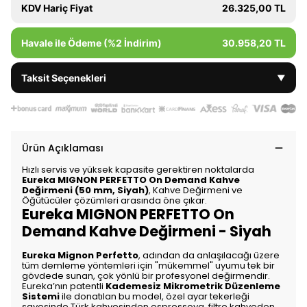
KDV Hariç Fiyat
26.325,00 TL
Havale ile Ödeme (%2 İndirim)
30.958,20 TL
Taksit Seçenekleri
▼
Ürün Açıklaması
Hızlı servis ve yüksek kapasite gerektiren noktalarda
Eureka MIGNON PERFETTO On Demand Kahve
Değirmeni (50 mm, Siyah)
, Kahve Değirmeni ve
Öğütücüler çözümleri arasında öne çıkar.
Eureka MIGNON PERFETTO On
Demand Kahve Değirmeni - Siyah
Eureka Mignon Perfetto
, adından da anlaşılacağı üzere
tüm demleme yöntemleri için "mükemmel" uyumu tek bir
gövdede sunan, çok yönlü bir profesyonel değirmendir.
Eureka’nın patentli
Kademesiz Mikrometrik Düzenleme
Sistemi
ile donatılan bu model, özel ayar tekerleği
sayesinde Türk kahvesinden espressoya, filtre kahveden