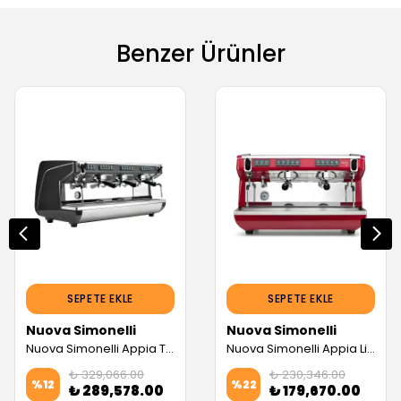
Benzer Ürünler
SEPETE EKLE
SEPETE EKLE
Nuova Simonelli
Nuova Simonelli
Nuova Simonelli Appia Tam Otomatik Espresso Kahve Makinesi, 3 Gruplu (Servis Garantili)
Nuova Simonelli Appia Life 2 Gruplu Tam Otomatik Espresso Kahve Makinesi (Kırmızı) (Servis Garantili)
₺ 329,066.00
₺ 230,346.00
%
12
%
22
₺ 289,578.00
₺ 179,670.00