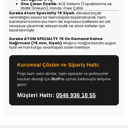
Öne Çıkan Özellik:
ACE Sistemi (Topaklanma ve
Statik Önleyici), Hands-Free Çatal
Eureka Atom Specialty 75 Siyah
, devasa bıçak
verimliliğini sessiz bir teknolojiyle taçlandırarak, hem
baristanın konforunu hem de espresso kalitesini en üst
seviyeye çıkarmak isteyen butik ve zincir kafeler için
tasarlanmıştır.
Eureka ATOM SPECIALTY 75 On Demand Kahve
Değirmeni (75 mm, Siyah)
, Mutpro mağazasında uygun
fiyat ve hızlı kargo avantajıyla sizleri bekliyor.
Kurumsal Çözüm ve Sipariş Hattı:
Proje bazlı satın alımlar, toplu siparişler ve profesyonel
kurulum desteği için
MutPro
uzman kadrosuyla iletişime
geçin:
Müşteri Hattı:
0546 936 18 55