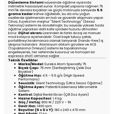
Düzenleme Sistemi
sayesinde öğütme ayarında
milimetrik hassasiyet sunar. Kompakt yapısına rağmen 75
mm'lik devasa bıçakları ve güçlü motoruyla saniyede
5.5
grama kadar
kahve öğütebilir, bu da onu yoğun
saatlerde işletmenizin en hızlı ve güvenilir ekipmanı yapar.
Cihaz, Eureka’nın meşhur "Silent Technology" (Sessiz
Teknoloji) sistemi ile donatılmıştır; bu sayede yüksek hızda
öğütme yaparken dahi kafe içindeki huzurlu atmosferi
korur.
Dijital ekranı
üzerinden iki farklı dozaj ve manuel
mod kolayca ayarlanabilir. Özel kaşık tutucu çatalı,
portafiltreyi bırakmanıza olanak tanıyarak (hands-free) iş
akışınızı hızlandırır. Alüminyum döküm gövdesi ve ACE
(Topaklanma Önleyici) sistemi ile topaklanmayı
engelleyerek, her seferinde kusursuz ve homojen bir
espresso shot'ı almanızı sağlar.
Teknik Özellikler
Marka/Model:
Eureka Atom Specialty 75
Bıçak Çapı:
75 mm (Sertleştirilmiş Çelik Düz
Bıçaklar)
Öğütme Hızı:
4.5 – 5.5 g/s (High Speed
Performans)
Sessizlik:
Silent Technology (Ultra Sessiz Öğütme)
Öğütme Ayarı:
Patentli Kademesiz Mikrometrik
Sistem
Kontrol:
Dijital Renkli Ekran (Çift Doz Ayarlı)
Hazne Kapasitesi:
1.4 kg
Güç / Voltaj:
800 W / 220 V – 1N
Devir Hızı:
1400 rpm
Boyutlar (G x D x Y):
180 x 240 x 470 mm
Net Ağırlık:
12 kg