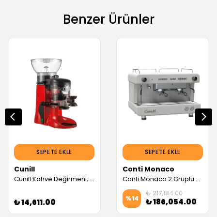
Benzer Ürünler
SEPETE EKLE
SEPETE EKLE
Cunill
Conti Monaco
Cunill Kahve Değirmeni, Kırmızı (Servis Garantili)
Conti Monaco 2 Gruplu Tam Otomatik Espresso Kahve Makinesi (Beyaz, CC202 DTC) (Servis Garantili)
₺ 217,184.00
%
14
₺ 186,054.00
₺ 14,611.00