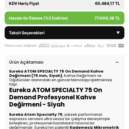
KDV Hariç Fiyat
65.484,17 TL
Havale ile Ödeme (%2 İndirim)
77.009,38 TL
Taksit Seçenekleri
▼
Ürün Açıklaması
Eureka ATOM SPECIALTY 75 On Demand Kahve
Değirmeni (75 mm, Siyah)
, Kahve Değirmeni ve
Öğütücüler alanındaki en güncel teknolojiyi işletmenize
taşır.
Eureka ATOM SPECIALTY 75 On
Demand Profesyonel Kahve
Değirmeni - Siyah
Eureka Atom Specialty 75
, yüksek performanslı
espresso servisini ultra sessiz bir çalışma deneyimiyle
birleştiren, profesyonel baristaların favorisi bir
değirmendir. Eureka’nın patentli
Kademesiz Mikrometrik