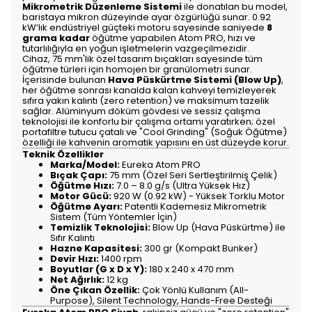
Mikrometrik Düzenleme Sistemi
ile donatılan bu model,
baristaya mikron düzeyinde ayar özgürlüğü sunar. 0.92
kW’lık endüstriyel güçteki motoru sayesinde saniyede
8
grama kadar
öğütme yapabilen Atom PRO, hızı ve
tutarlılığıyla en yoğun işletmelerin vazgeçilmezidir.
Cihaz, 75 mm'lik özel tasarım bıçakları sayesinde tüm
öğütme türleri için homojen bir granülometri sunar.
İçerisinde bulunan
Hava Püskürtme Sistemi (Blow Up)
,
her öğütme sonrası kanalda kalan kahveyi temizleyerek
sıfıra yakın kalıntı (zero retention) ve maksimum tazelik
sağlar. Alüminyum döküm gövdesi ve sessiz çalışma
teknolojisi ile konforlu bir çalışma ortamı yaratırken; özel
portafiltre tutucu çatalı ve "Cool Grinding" (Soğuk Öğütme)
özelliği ile kahvenin aromatik yapısını en üst düzeyde korur.
Teknik Özellikler
Marka/Model:
Eureka Atom PRO
Bıçak Çapı:
75 mm (Özel Seri Sertleştirilmiş Çelik)
Öğütme Hızı:
7.0 – 8.0 g/s (Ultra Yüksek Hız)
Motor Gücü:
920 W (0.92 kW) - Yüksek Torklu Motor
Öğütme Ayarı:
Patentli Kademesiz Mikrometrik
Sistem (Tüm Yöntemler İçin)
Temizlik Teknolojisi:
Blow Up (Hava Püskürtme) ile
Sıfır Kalıntı
Hazne Kapasitesi:
300 gr (Kompakt Bunker)
Devir Hızı:
1400 rpm
Boyutlar (G x D x Y):
180 x 240 x 470 mm
Net Ağırlık:
12 kg
Öne Çıkan Özellik:
Çok Yönlü Kullanım (All-
Purpose), Silent Technology, Hands-Free Desteği