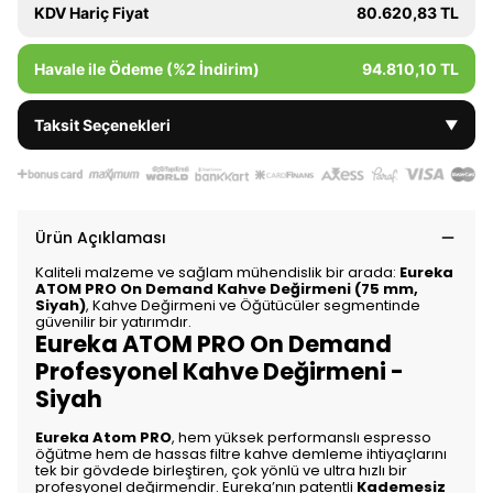
KDV Hariç Fiyat
80.620,83 TL
Havale ile Ödeme (%2 İndirim)
94.810,10 TL
Taksit Seçenekleri
▼
Ürün Açıklaması
Kaliteli malzeme ve sağlam mühendislik bir arada:
Eureka
ATOM PRO On Demand Kahve Değirmeni (75 mm,
Siyah)
, Kahve Değirmeni ve Öğütücüler segmentinde
güvenilir bir yatırımdır.
Eureka ATOM PRO On Demand
Profesyonel Kahve Değirmeni -
Siyah
Eureka Atom PRO
, hem yüksek performanslı espresso
öğütme hem de hassas filtre kahve demleme ihtiyaçlarını
tek bir gövdede birleştiren, çok yönlü ve ultra hızlı bir
profesyonel değirmendir. Eureka’nın patentli
Kademesiz