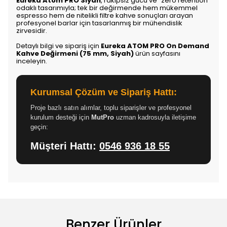
Eureka Atom PRO Siyah
, rakipsiz gücü ve "zero retention"
odaklı tasarımıyla; tek bir değirmende hem mükemmel
espresso hem de nitelikli filtre kahve sonuçları arayan
profesyonel barlar için tasarlanmış bir mühendislik
zirvesidir.
Detaylı bilgi ve sipariş için
Eureka ATOM PRO On Demand
Kahve Değirmeni (75 mm, Siyah)
ürün sayfasını
inceleyin.
Kurumsal Çözüm ve Sipariş Hattı:
Proje bazlı satın alımlar, toplu siparişler ve profesyonel
kurulum desteği için
MutPro
uzman kadrosuyla iletişime
geçin:
Müşteri Hattı:
0546 936 18 55
Benzer Ürünler