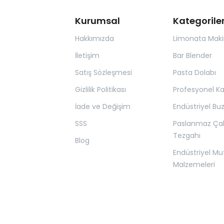
Kurumsal
Kategorile
Hakkımızda
Limonata Maki
İletişim
Bar Blender
Satış Sözleşmesi
Pasta Dolabı
Gizlilik Politikası
Profesyonel K
İade ve Değişim
Endüstriyel Bu
SSS
Paslanmaz Ça
Tezgahı
Blog
Endüstriyel Mu
Malzemeleri