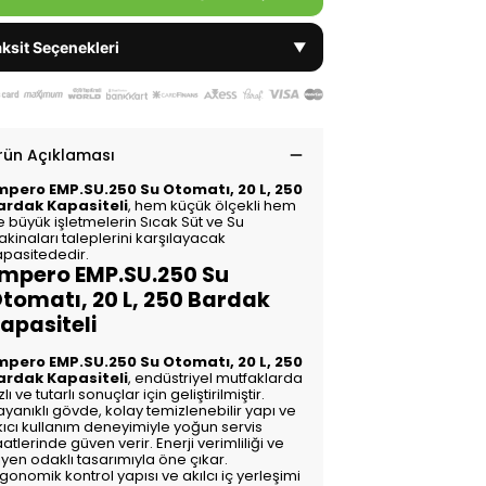
ksit Seçenekleri
▼
rün Açıklaması
mpero EMP.SU.250 Su Otomatı, 20 L, 250
ardak Kapasiteli
, hem küçük ölçekli hem
e büyük işletmelerin Sıcak Süt ve Su
kinaları taleplerini karşılayacak
apasitededir.
mpero EMP.SU.250 Su
tomatı, 20 L, 250 Bardak
apasiteli
mpero EMP.SU.250 Su Otomatı, 20 L, 250
ardak Kapasiteli
, endüstriyel mutfaklarda
zlı ve tutarlı sonuçlar için geliştirilmiştir.
yanıklı gövde, kolay temizlenebilir yapı ve
kıcı kullanım deneyimiyle yoğun servis
atlerinde güven verir. Enerji verimliliği ve
jyen odaklı tasarımıyla öne çıkar.
gonomik kontrol yapısı ve akılcı iç yerleşimi