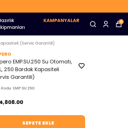
Hazırlık
KAMPANYALAR
0
Ekipmanları
pasiteli (Servis Garantili)
PERO
pero EMP.SU.250 Su Otomatı,
L, 250 Bardak Kapasiteli
rvis Garantili)
n Kodu
:
EMP.SU.250
14,808.00
SEPETE EKLE