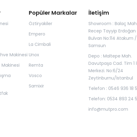
r
Popüler Markalar
İletişim
nesi
Öztiryakiler
Showroom : Balaç Maha
Recep Tayyip Erdoğan
Empero
Bulvarı No:114 Atakum /
La Cimbali
Samsun
ahve Makinesi
Unox
Depo : Maltepe Mah.
Davutpaşa Cad. Tim 1 İ
z Makinesi
Remta
Merkezi. No:6/24
lışma
Vosco
Zeytinburnu/İstanbul
Samixir
Telefon : 0546 936 18 
tfak
Telefon: 0534 893 24 
info@mutpro.com