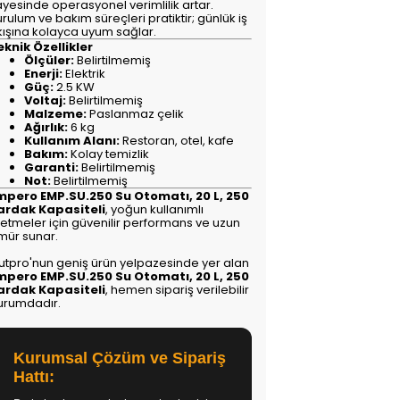
ayesinde operasyonel verimlilik artar.
rulum ve bakım süreçleri pratiktir; günlük iş
kışına kolayca uyum sağlar.
eknik Özellikler
Ölçüler:
Belirtilmemiş
Enerji:
Elektrik
Güç:
2.5 KW
Voltaj:
Belirtilmemiş
Malzeme:
Paslanmaz çelik
Ağırlık:
6 kg
Kullanım Alanı:
Restoran, otel, kafe
Bakım:
Kolay temizlik
Garanti:
Belirtilmemiş
Not:
Belirtilmemiş
mpero EMP.SU.250 Su Otomatı, 20 L, 250
ardak Kapasiteli
, yoğun kullanımlı
şletmeler için güvenilir performans ve uzun
mür sunar.
utpro'nun geniş ürün yelpazesinde yer alan
mpero EMP.SU.250 Su Otomatı, 20 L, 250
ardak Kapasiteli
, hemen sipariş verilebilir
urumdadır.
Kurumsal Çözüm ve Sipariş
Hattı: