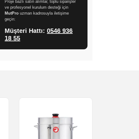
Proje bazlı satın alımlar, toplu siparişler
ve profesyonel kurulum desteği için
MutPro
uzman kadrosuyla iletişime
geçin:
Müşteri Hattı:
0546 936
18 55