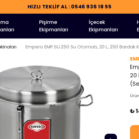
HIZLI TEKLİF AL : 0546 936 18 55
tma
Pişirme
İçecek
anları
Ekipmanları
Ekipmanları
kinaları
Empero EMP.SU.250 Su Otomatı, 20 L, 250 Bardak Ka
EM
Em
20 
(Se
Ürü
₺ 