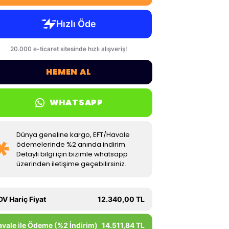
HEMEN AL
WHATSAPP
Dünya geneline kargo, EFT/Havale
ödemelerinde %2 anında indirim.
Detaylı bilgi için bizimle whatsapp
üzerinden iletişime geçebilirsiniz.
DV Hariç Fiyat
12.340,00 TL
avale ile Ödeme (%2 İndirim)
14.511,84 TL