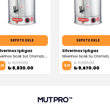
SEPETE EKLE
SEPETE EKLE
ilverInox Işıkgaz
SilverInox Işıkgaz
SilverInox Sıcak Süt Otomatı, 160 Bardak Kapasiteli, 12 L (Servis Garantili)
₺ 10,103.00
₺ 11,065.00
%
13
%
13
₺ 8,830.00
₺ 9,670.00