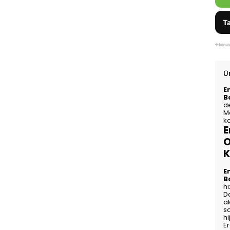
Ta
Ü
E
B
d
Ma
k
E
O
K
E
B
hı
Da
a
sa
hi
Er