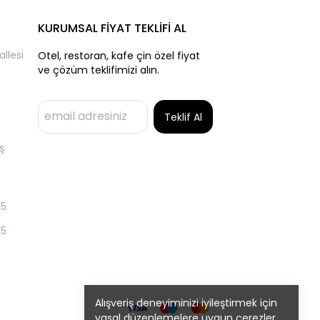
KURUMSAL FİYAT TEKLİFİ AL
llesi
Otel, restoran, kafe çin özel fiyat
ve çözüm teklifimizi alın.
Teklif Al
ş
55
55
Alışveriş deneyiminizi iyileştirmek için
yasal düzenlemelere uygun çerezler