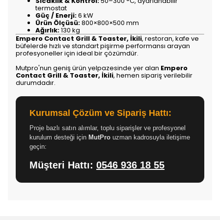
Sıcaklık & Kontrol:
50–300 °C, ayarlanabilir
termostat
Güç / Enerji:
6 kW
Ürün Ölçüsü:
800×800×500 mm
Ağırlık:
130 kg
Empero Contact Grill & Toaster, İkili
, restoran, kafe ve
büfelerde hızlı ve standart pişirme performansı arayan
profesyoneller için ideal bir çözümdür.
Mutpro'nun geniş ürün yelpazesinde yer alan
Empero
Contact Grill & Toaster, İkili
, hemen sipariş verilebilir
durumdadır.
Kurumsal Çözüm ve Sipariş Hattı:
Proje bazlı satın alımlar, toplu siparişler ve profesyonel
kurulum desteği için
MutPro
uzman kadrosuyla iletişime
geçin:
Müşteri Hattı:
0546 936 18 55