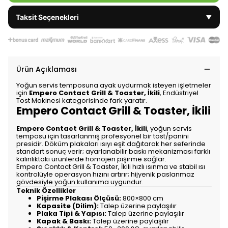
Taksit Seçenekleri
▼
Ürün Açıklaması
Yoğun servis temposuna ayak uydurmak isteyen işletmeler
için
Empero Contact Grill & Toaster, İkili
, Endüstriyel
Tost Makinesi kategorisinde fark yaratır.
Empero Contact Grill & Toaster, İkili
Empero Contact Grill & Toaster, İkili
, yoğun servis
temposu için tasarlanmış profesyonel bir tost/panini
presidir. Döküm plakaları ısıyı eşit dağıtarak her seferinde
standart sonuç verir; ayarlanabilir baskı mekanizması farklı
kalınlıktaki ürünlerde homojen pişirme sağlar.
Empero Contact Grill & Toaster, İkili hızlı ısınma ve stabil ısı
kontrolüyle operasyon hızını artırır; hijyenik paslanmaz
gövdesiyle yoğun kullanıma uygundur.
Teknik Özellikler
Pişirme Plakası Ölçüsü:
800×800 cm
Kapasite (Dilim):
Talep üzerine paylaşılır
Plaka Tipi & Yapısı:
Talep üzerine paylaşılır
Kapak & Baskı:
Talep üzerine paylaşılır