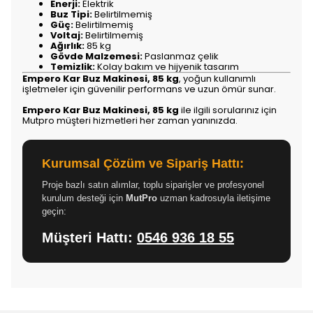
Enerji:
Elektrik
Buz Tipi:
Belirtilmemiş
Güç:
Belirtilmemiş
Voltaj:
Belirtilmemiş
Ağırlık:
85 kg
Gövde Malzemesi:
Paslanmaz çelik
Temizlik:
Kolay bakım ve hijyenik tasarım
Empero Kar Buz Makinesi, 85 kg
, yoğun kullanımlı
işletmeler için güvenilir performans ve uzun ömür sunar.
Empero Kar Buz Makinesi, 85 kg
ile ilgili sorularınız için
Mutpro müşteri hizmetleri her zaman yanınızda.
Kurumsal Çözüm ve Sipariş Hattı:
Proje bazlı satın alımlar, toplu siparişler ve profesyonel
kurulum desteği için
MutPro
uzman kadrosuyla iletişime
geçin:
Müşteri Hattı:
0546 936 18 55