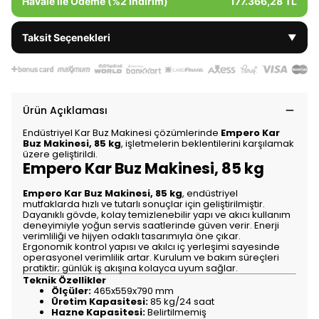
Havale ile Ödeme (%2 İndirim)
177.366,28 TL
Taksit Seçenekleri
▼
Ürün Açıklaması
Endüstriyel Kar Buz Makinesi çözümlerinde
Empero Kar
Buz Makinesi, 85 kg
, işletmelerin beklentilerini karşılamak
üzere geliştirildi.
Empero Kar Buz Makinesi, 85 kg
Empero Kar Buz Makinesi, 85 kg
, endüstriyel
mutfaklarda hızlı ve tutarlı sonuçlar için geliştirilmiştir.
Dayanıklı gövde, kolay temizlenebilir yapı ve akıcı kullanım
deneyimiyle yoğun servis saatlerinde güven verir. Enerji
verimliliği ve hijyen odaklı tasarımıyla öne çıkar.
Ergonomik kontrol yapısı ve akılcı iç yerleşimi sayesinde
operasyonel verimlilik artar. Kurulum ve bakım süreçleri
pratiktir; günlük iş akışına kolayca uyum sağlar.
Teknik Özellikler
Ölçüler:
465x559x790 mm
Üretim Kapasitesi:
85 kg/24 saat
Hazne Kapasitesi:
Belirtilmemiş