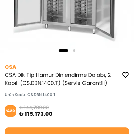
CSA
CSA Dik Tip Hamur Dinlendirme Dolabı, 2
Kapılı (CS.DBN.1400.T) (Servis Garantili)
Ürün Kodu
:
CS.DBN.1400.T
₺ 144,789.00
%
20
₺ 115,173.00