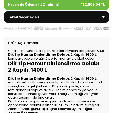
Havale ile Ödeme (%2 İndirim)
112.869,54 TL
Taksit Seçenekleri
▼
Ürün Açıklaması
Gıda sektöründe Dik Tip Buzdolabı ihtiyacını karşılayan
CSA
Dik Tip Hamur Dinlendirme Dolabı, 2 Kapılı, 1400 L
,
kompakt yapısı ve güçlü performansıyla dikkat çeker.
Dik Tip Hamur Dinlendirme Dolabı,
2 Kapılı, 1400 L
Dik Tip Hamur Dinlendirme Dolabı, 2 Kapılı, 1400 L
,
endüstriyel mutfak ve sanayi tipi mutfaklarda hızlı ve tutarlı
sonuçlar için geliştirilmiştir. Dayanıklı gövde, kolay
temizlenebilir yapı ve akıcı kullanım deneyimiyle yoğun
servis saatlerinde güven verir. Enerji verimliliği ve hijyen
odaklı tasarımıyla öne çıkar.
Pratik kontrol yapısı ve ergonomik tasarımı sayesinde
operasyonel verimlilik artar. Kurulum ve bakım süreçleri
zahmetsizdir; günlük iş akışına kolayca uyum sağlar.