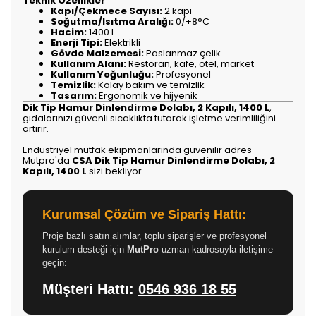
Teknik Özellikler
Kapı/Çekmece Sayısı:
2 kapı
Soğutma/Isıtma Aralığı:
0/+8°C
Hacim:
1400 L
Enerji Tipi:
Elektrikli
Gövde Malzemesi:
Paslanmaz çelik
Kullanım Alanı:
Restoran, kafe, otel, market
Kullanım Yoğunluğu:
Profesyonel
Temizlik:
Kolay bakım ve temizlik
Tasarım:
Ergonomik ve hijyenik
Dik Tip Hamur Dinlendirme Dolabı, 2 Kapılı, 1400 L
,
gıdalarınızı güvenli sıcaklıkta tutarak işletme verimliliğini
artırır.
Endüstriyel mutfak ekipmanlarında güvenilir adres
Mutpro'da
CSA Dik Tip Hamur Dinlendirme Dolabı, 2
Kapılı, 1400 L
sizi bekliyor.
Kurumsal Çözüm ve Sipariş Hattı:
Proje bazlı satın alımlar, toplu siparişler ve profesyonel
kurulum desteği için
MutPro
uzman kadrosuyla iletişime
geçin:
Müşteri Hattı:
0546 936 18 55