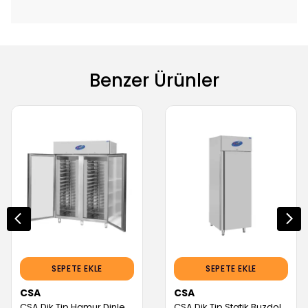
Benzer Ürünler
SEPETE EKLE
SEPETE EKLE
CSA
CSA
CSA Dik Tip Hamur Dinlendirme Dolabı, 2 Kapılı, 1400 L (Servis Garantili)
CSA Dik Tip Statik Buzdolabı, 304 Kalite (CS.DBNK.700.ST) (Servis Garantili)