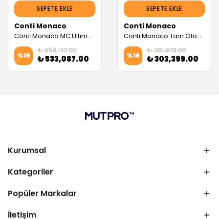
SEPETE EKLE
SEPETE EKLE
Conti Monaco
Conti Monaco
Conti Monaco MC Ultima Tam Otomatik Espresso Makinesi (2 Gruplu, Siyah) (Servis Garantili)
Conti Monaco Tam Otomatik Espresso Makinesi, X-ONE TCI Evo (2 Gruplu, Siyah) (Servis Garantili)
₺ 658,132.00
₺ 361,973.00
%
19
%
16
₺ 533,087.00
₺ 303,399.00
Kurumsal
Kategoriler
Popüler Markalar
İletişim