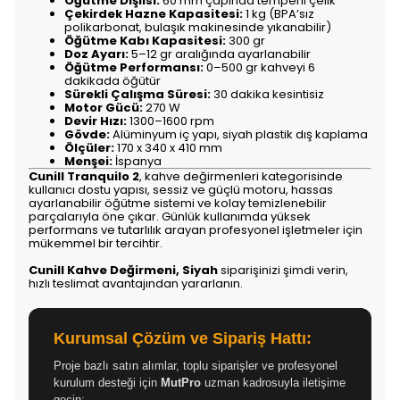
Öğütme Dişlisi:
60 mm çapında temperli çelik
Çekirdek Hazne Kapasitesi:
1 kg (BPA’sız
polikarbonat, bulaşık makinesinde yıkanabilir)
Öğütme Kabı Kapasitesi:
300 gr
Doz Ayarı:
5–12 gr aralığında ayarlanabilir
Öğütme Performansı:
0–500 gr kahveyi 6
dakikada öğütür
Sürekli Çalışma Süresi:
30 dakika kesintisiz
Motor Gücü:
270 W
Devir Hızı:
1300–1600 rpm
Gövde:
Alüminyum iç yapı, siyah plastik dış kaplama
Ölçüler:
170 x 340 x 410 mm
Menşei:
İspanya
Cunill Tranquilo 2
, kahve değirmenleri kategorisinde
kullanıcı dostu yapısı, sessiz ve güçlü motoru, hassas
ayarlanabilir öğütme sistemi ve kolay temizlenebilir
parçalarıyla öne çıkar. Günlük kullanımda yüksek
performans ve tutarlılık arayan profesyonel işletmeler için
mükemmel bir tercihtir.
Cunill Kahve Değirmeni, Siyah
siparişinizi şimdi verin,
hızlı teslimat avantajından yararlanın.
Kurumsal Çözüm ve Sipariş Hattı:
Proje bazlı satın alımlar, toplu siparişler ve profesyonel
kurulum desteği için
MutPro
uzman kadrosuyla iletişime
geçin: