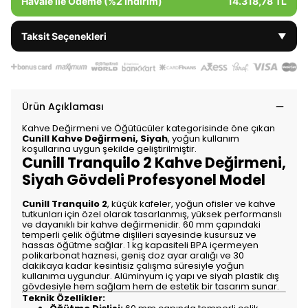
Havale ile Ödeme (%2 İndirim)
14.318,78 TL
Taksit Seçenekleri
▼
Ürün Açıklaması
Kahve Değirmeni ve Öğütücüler kategorisinde öne çıkan
Cunill Kahve Değirmeni, Siyah
, yoğun kullanım
koşullarına uygun şekilde geliştirilmiştir.
Cunill Tranquilo 2 Kahve Değirmeni,
Siyah Gövdeli Profesyonel Model
Cunill Tranquilo 2
, küçük kafeler, yoğun ofisler ve kahve
tutkunları için özel olarak tasarlanmış, yüksek performanslı
ve dayanıklı bir kahve değirmenidir. 60 mm çapındaki
temperli çelik öğütme dişlileri sayesinde kusursuz ve
hassas öğütme sağlar. 1 kg kapasiteli BPA içermeyen
polikarbonat haznesi, geniş doz ayar aralığı ve 30
dakikaya kadar kesintisiz çalışma süresiyle yoğun
kullanıma uygundur. Alüminyum iç yapı ve siyah plastik dış
gövdesiyle hem sağlam hem de estetik bir tasarım sunar.
Teknik Özellikler: