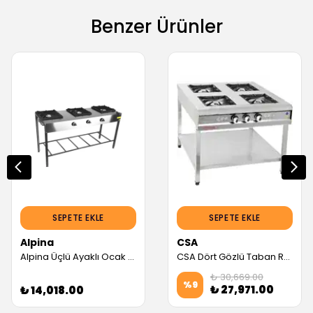
Benzer Ürünler
SEPETE EKLE
SEPETE EKLE
Alpina
CSA
Alpina Üçlü Ayaklı Ocak Doğalgazlı Ce Belgeli (Servis Garantili)
CSA Dört Gözlü Taban Raflı Ocak, Tüplü (Servis Garantili)
₺ 30,669.00
%
9
₺ 27,971.00
₺ 14,018.00