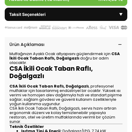
Taksit Seçenekleri
▼
Ürün Açıklaması
Mutfağınızın Ayaklı Ocak altyapısını güçlendirmek için
CSA
İkili Ocak Taban Raflı, Doğalgazlı
doğru bir adım
olacaktır.
CSA İkili Ocak Taban Raflı,
Doğalgazlı
CSA İkili Ocak Taban Raflı, Doğalgazlı
, profesyonel
mutfaklar için tasarlanmış endüstriyel bir ocaktır. Yüksek ısı
verimi ve homojen alev dağılımıyla hızlı ve standart pişirme
sağlar; sağlam gövdesi ve güvenli kullanım özellikleriyle
yoğun kullanıma uygundur.
CSA İkili Ocak Taban Raflı, Doğalgazlı, servis hızını artıran
ergonomik düzeni ve kolay temizlenebilir yapısıyla
restoran, otel ve üretim mutfaklarında verimli bir çözüm
sunar.
Teknik Özellikler
Isıtma Tipi & Enerji:
Doğalgaz/LPG, 7.74 kW