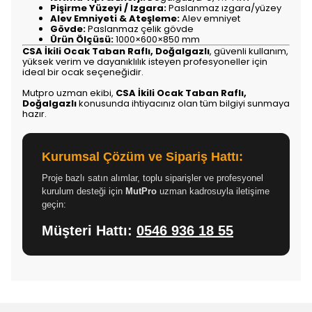
Pişirme Yüzeyi / Izgara:
Paslanmaz ızgara/yüzey
Alev Emniyeti & Ateşleme:
Alev emniyet
Gövde:
Paslanmaz çelik gövde
Ürün Ölçüsü:
1000×600×850 mm
CSA İkili Ocak Taban Raflı, Doğalgazlı
, güvenli kullanım,
yüksek verim ve dayanıklılık isteyen profesyoneller için
ideal bir ocak seçeneğidir.
Mutpro uzman ekibi,
CSA İkili Ocak Taban Raflı,
Doğalgazlı
konusunda ihtiyacınız olan tüm bilgiyi sunmaya
hazır.
Kurumsal Çözüm ve Sipariş Hattı:
Proje bazlı satın alımlar, toplu siparişler ve profesyonel
kurulum desteği için
MutPro
uzman kadrosuyla iletişime
geçin:
Müşteri Hattı:
0546 936 18 55