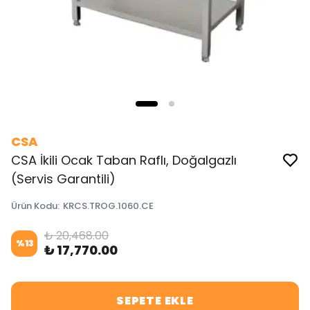
CSA
CSA İkili Ocak Taban Raflı, Doğalgazlı
(Servis Garantili)
Ürün Kodu
:
KRCS.TROG.1060.CE
₺ 20,468.00
%
13
₺ 17,770.00
SEPETE EKLE