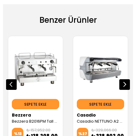
Benzer Ürünler
SEPETE EKLE
SEPETE EKLE
Bezzera
Casadio
Bezzera B2016PM Tall Cup Yarı Otomatik Espresso Kahve Makinesi, 2 Gruplu (Servis Garantili)
Casadio NETTUNO A2 ES TC Tall Cup Tam Otomatik Espresso Kahve Makinesi, (2 Gruplu, Beyaz)
₺ 157,952.00
₺ 329,066.00
%
13
%
27
₺ 138,208.00
₺ 238,902.00