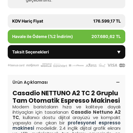
geçebilirsiniz.
KDV Hariç Fiyat
176.599,17 TL
Havale ile Ödeme (%2 İndirim)
207.680,62 TL
Taksit Seçenekleri
▼
Ürün Açıklaması
Casadio NETTUNO A2 TC 2 Gruplu
Tam Otomatik Espresso Makinesi
Modern baristaların hıza ve kaliteye dayalı
ihtiyaçları için tasarlanan
Casadio Nettuno A2
TC
, kullanıcı dostu dijital arayüzü ve kompakt
yapısıyla öne çıkan bir
profesyonel espresso
makinesi
modelidir. 2.4 inçlik dijital grafik ekranı