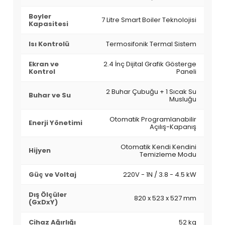
Boyler
7 Litre Smart Boiler Teknolojisi
Kapasitesi
Isı Kontrolü
Termosifonik Termal Sistem
Ekran ve
2.4 İnç Dijital Grafik Gösterge
Kontrol
Paneli
2 Buhar Çubuğu + 1 Sıcak Su
Buhar ve Su
Musluğu
Otomatik Programlanabilir
Enerji Yönetimi
Açılış-Kapanış
Otomatik Kendi Kendini
Hijyen
Temizleme Modu
Güç ve Voltaj
220V - 1N / 3.8 - 4.5 kW
Dış Ölçüler
820 x 523 x 527 mm
(GxDxY)
Cihaz Ağırlığı
52 kg