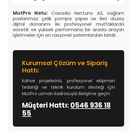
MutPro Notu:
Casadio Nettuno A2, sağlam
paslanmaz çelik pompa yapısı ve ileri düzey
dijital donanımı ile profesyonel mutfaklarda
estetik ve yüksek performansı bir arada arayan
işletmeler için en rasyonel yatırımlardan biridir.
Kurumsal Çözüm ve Sipariş
Hattı:
Kahve projeleriniz, profesyonel ekipman
tedariği ve teknik kurulum desteği için
MutPro uzman kadrosuyla iletişime geçin:
Müşteri Hattı:
0546 936 18
55