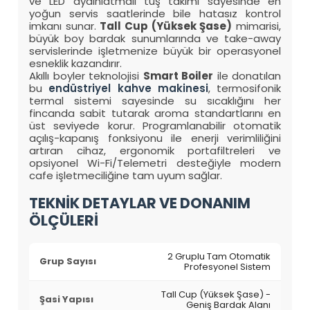
ve LED aydınlatmalı tuş takımı sayesinde en
yoğun servis saatlerinde bile hatasız kontrol
imkanı sunar.
Tall Cup (Yüksek Şase)
mimarisi,
büyük boy bardak sunumlarında ve take-away
servislerinde işletmenize büyük bir operasyonel
esneklik kazandırır.
Akıllı boyler teknolojisi
Smart Boiler
ile donatılan
bu
endüstriyel kahve makinesi
, termosifonik
termal sistemi sayesinde su sıcaklığını her
fincanda sabit tutarak aroma standartlarını en
üst seviyede korur. Programlanabilir otomatik
açılış-kapanış fonksiyonu ile enerji verimliliğini
artıran cihaz, ergonomik portafiltreleri ve
opsiyonel Wi-Fi/Telemetri desteğiyle modern
cafe işletmeciliğine tam uyum sağlar.
TEKNİK DETAYLAR VE DONANIM
ÖLÇÜLERİ
2 Gruplu Tam Otomatik
Grup Sayısı
Profesyonel Sistem
Tall Cup (Yüksek Şase) -
Şasi Yapısı
Geniş Bardak Alanı