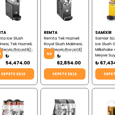
MTA
REMTA
SAMIXIR
ta Ice Slush
Remta Tek Hazneli
Samixir S
nesi, Tek Hazneli,
Royal Slush Makinesi,
Ice Slush 
 (Servis Garantili)
12 L (Servis Garantili)
Milkshake
₺ 66,435.00
₺ 68,721.00
8
%
9
Meyve Su
₺
₺
Dispenseri,
54,474.00
62,854.00
₺ 67,43
Garantili)
SEPETE EKLE
SEPETE EKLE
SEPET