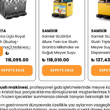
MTA
SAMIXIR
SAMIXIR
ta Üçlü Royal
Samixir SLUSH24
Samixir SL
sh (Buzlaş-
Allure Twin Ice Slush
Slush Trip
lamaç) Makinesi,
Granita Milkshake ve
Meyve Su
₺ 126,471.00
8
2+12 L (Servis
Soğuk Meyve Suyu
Dispenseri,
₺
ntili)
Dispenseri, 12+12 L
(Servis Gar
116,095.00
₺ 118,010.00
₺ 137,4
(Servis Garantili)
SEPETE EKLE
SEPETE EKLE
SEPET
slush makinesi
, profesyonel gıda işletmelerinde meyve ko
 kristal buz parçacıklarına dönüştürerek müşterilerinize 
ı frozen içecekler sunmanıza olanak tanıyan teknolojik b
n gastronomi dünyasında özellikle yaz aylarının vazgeçil
kleri soğutmakla kalmaz, aynı zamanda sürekli dönen karış