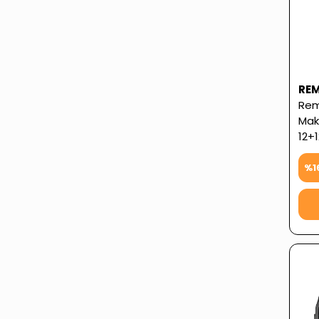
RE
Rem
Maki
12+1
Gara
%
1