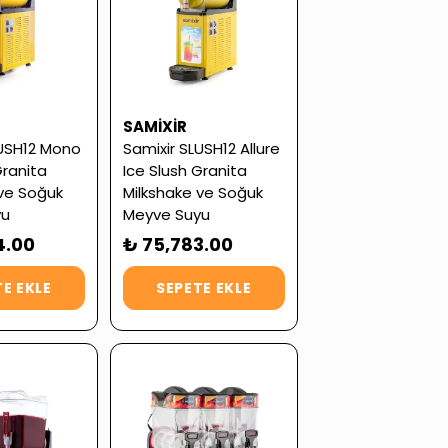
SAMIXIR
LUSH12 Mono
Samixir SLUSH12 Allure
Granita
Ice Slush Granita
 ve Soğuk
Milkshake ve Soğuk
yu
Meyve Suyu
 12 L (Servis
Dispenseri, 12 L (Servis
4.00
₺ 75,783.00
Garantili)
E EKLE
SEPETE EKLE