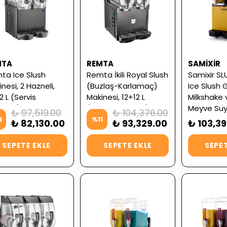
MTA
REMTA
SAMIXIR
ta Ice Slush
Remta İkili Royal Slush
Samixir S
nesi, 2 Hazneli,
(Buzlaş-Karlamaç)
Ice Slush 
2 L (Servis
Makinesi, 12+12 L
Milkshake
ntili)
(Servis Garantili)
Meyve Su
₺ 97,519.00
₺ 104,376.00
Dispenseri,
6
%
11
₺ 82,130.00
₺ 93,329.00
₺ 103,3
(Servis Gar
SEPETE EKLE
SEPETE EKLE
SEPET