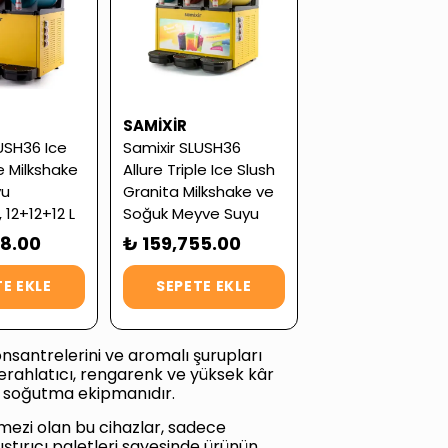
SAMIXIR
USH36 Ice
Samixir SLUSH36
le Milkshake
Allure Triple Ice Slush
yu
Granita Milkshake ve
 12+12+12 L
Soğuk Meyve Suyu
antili)
Dispenseri, 12+12+12 L
38.00
₺ 159,755.00
(Servis Garantili)
E EKLE
SEPETE EKLE
nsantrelerini ve aromalı şurupları
ferahlatıcı, rengarenk ve yüksek kâr
ir soğutma ekipmanıdır.
mezi olan bu cihazlar, sadece
tırıcı paletleri sayesinde ürünün