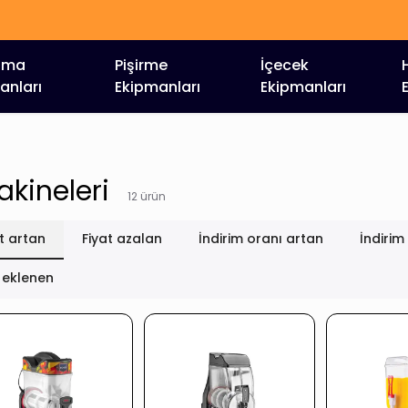
HIZLI TEKLİF AL : 0546 936 18 55
tma
Pişirme
İçecek
anları
Ekipmanları
Ekipmanları
akineleri
12
ürün
t artan
Fiyat azalan
İndirim oranı artan
İndirim
 eklenen