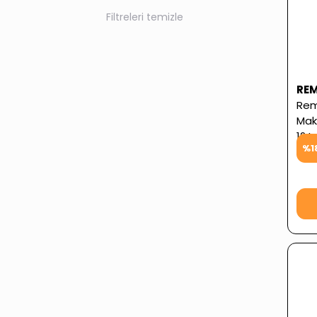
Filtreleri temizle
RE
Rem
Maki
12 L
%
1