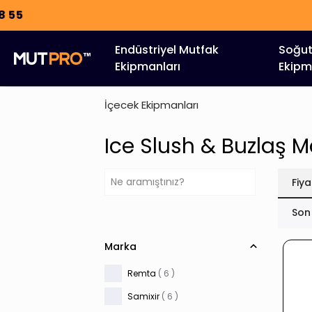
Endüstriyel Mutfak
Soğu
Ekipmanları
Ekipm
İçecek Ekipmanları
Ice Slush & Buzlaş M
Fiya
Son
Marka
Remta
( 6 )
Samixir
( 6 )