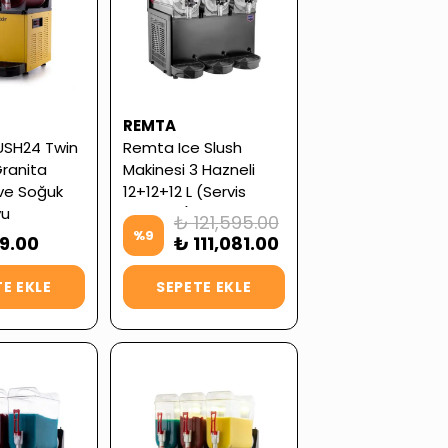
REMTA
LUSH24 Twin
Remta Ice Slush
Granita
Makinesi 3 Hazneli
 ve Soğuk
12+12+12 L (Servis
yu
Garantili)
₺ 121,595.00
 12+12 L
%
9
99.00
₺ 111,081.00
antili)
E EKLE
SEPETE EKLE