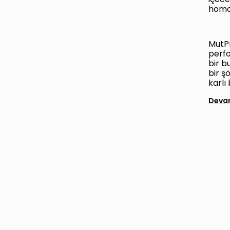
homoj
MutP
perfo
bir b
bir ş
karlı
Devam