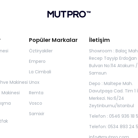
r
Popüler Markalar
İletişim
nesi
Öztiryakiler
Showroom : Balaç Maha
Recep Tayyip Erdoğan
Empero
Bulvarı No:114 Atakum /
La Cimbali
Samsun
ahve Makinesi
Unox
Depo : Maltepe Mah.
Davutpaşa Cad. Tim 1 İ
z Makinesi
Remta
Merkezi. No:6/24
lışma
Vosco
Zeytinburnu/İstanbul
Samixir
Telefon : 0546 936 18 
tfak
Telefon: 0534 893 24 
info@mutpro.com