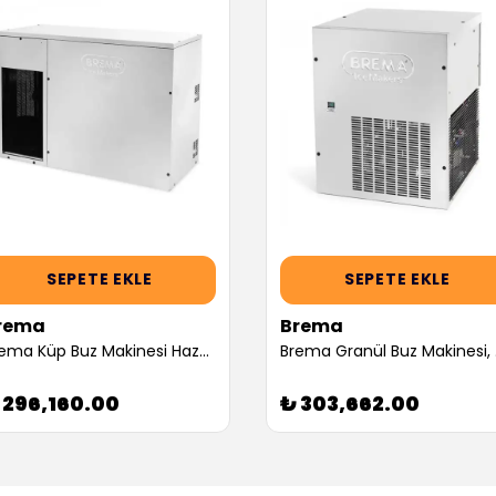
SEPETE EKLE
SEPETE EKLE
rema
Brema
Brema Küp Buz Makinesi Haznesiz, 300 Kg (Servis Garantili)
Bre
 296,160.00
₺ 303,662.00