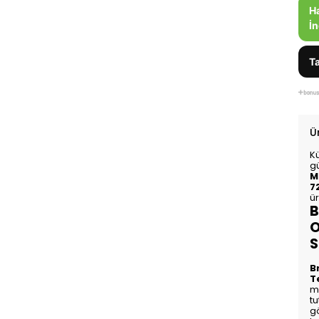
H
İn
Ta
Ü
K
gü
M
7
ür
B
O
S
B
T
mu
tu
gö