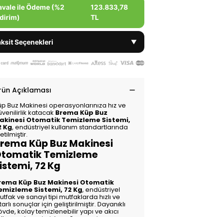
avale ile Ödeme (%2
123.833,78
dirim)
TL
ksit Seçenekleri
▼
rün Açıklaması
üp Buz Makinesi operasyonlarınıza hız ve
venilirlik katacak
Brema Küp Buz
akinesi Otomatik Temizleme Sistemi,
2 Kg
, endüstriyel kullanım standartlarında
etilmiştir.
rema Küp Buz Makinesi
tomatik Temizleme
istemi, 72 Kg
rema Küp Buz Makinesi Otomatik
emizleme Sistemi, 72 Kg
, endüstriyel
tfak ve sanayi tipi mutfaklarda hızlı ve
tarlı sonuçlar için geliştirilmiştir. Dayanıklı
vde, kolay temizlenebilir yapı ve akıcı