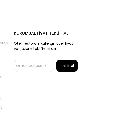
KURUMSAL FİYAT TEKLİFİ AL
llesi
Otel, restoran, kafe çin özel fiyat
ve çözüm teklifimizi alın.
Teklif Al
ş
55
55