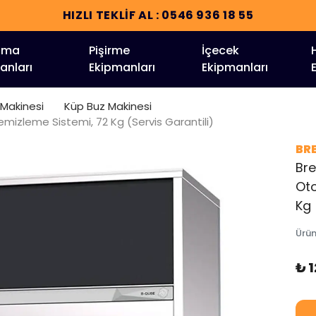
HIZLI TEKLİF AL : 0546 936 18 55
tma
Pişirme
İçecek
anları
Ekipmanları
Ekipmanları
 Makinesi
Küp Buz Makinesi
izleme Sistemi, 72 Kg (Servis Garantili)
BR
Br
Oto
Kg 
Ürü
₺ 1