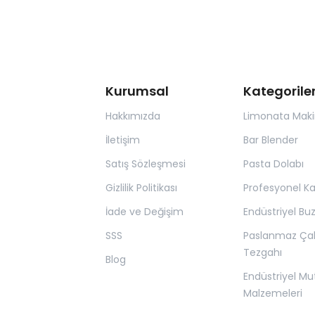
Kurumsal
Kategorile
Hakkımızda
Limonata Maki
İletişim
Bar Blender
Satış Sözleşmesi
Pasta Dolabı
Gizlilik Politikası
Profesyonel K
İade ve Değişim
Endüstriyel Bu
SSS
Paslanmaz Ça
Tezgahı
Blog
Endüstriyel Mu
Malzemeleri