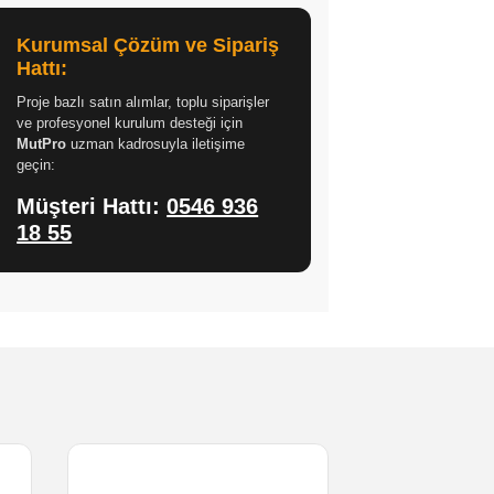
Kurumsal Çözüm ve Sipariş
Hattı:
Proje bazlı satın alımlar, toplu siparişler
ve profesyonel kurulum desteği için
MutPro
uzman kadrosuyla iletişime
geçin:
Müşteri Hattı:
0546 936
18 55