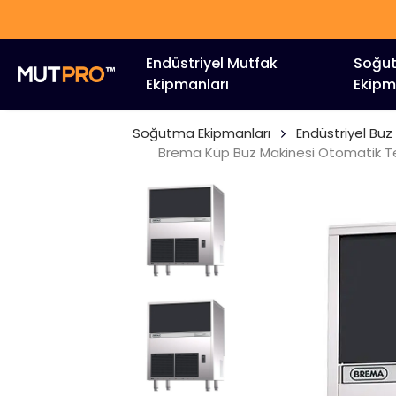
Endüstriyel Mutfak
Soğu
Ekipmanları
Ekipm
Soğutma Ekipmanları
Endüstriyel Buz
Brema Küp Buz Makinesi Otomatik Tem