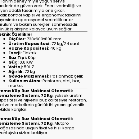
ullanım deneyimiyle yoğun servis
atlerinde güven verir. Enerji verimliliği ve
jyen odaklı tasarımıyla öne çıkar.
atik kontrol yapısı ve ergonomik tasarımı
ayesinde operasyonel verimlilik artar.
urulum ve bakım süreçleri zahmetsizdir;
ünlük iş akışına kolayca uyum sağlar.
eknik Özellikler
Ölçüler:
738x600x800 mm
Üretim Kapasitesi:
72 kg/24 saat
Hazne Kapasitesi:
40 kg
Enerji:
Elektrik
Buz Tipi:
Küp
Güç:
0.6 KW
Voltaj:
50HZ
Ağırlık:
72 kg
Gövde Malzemesi:
Paslanmaz çelik
Kullanım Alanı:
Restoran, otel, bar,
market
rema Küp Buz Makinesi Otomatik
emizleme Sistemi, 72 Kg
, yüksek üretim
pasitesi ve hijyenik buz kalitesiyle restoran,
el ve marketlerin günlük ihtiyacını güvenilir
kilde karşılar.
rema Küp Buz Makinesi Otomatik
emizleme Sistemi, 72 Kg
, Mutpro
ağazasında uygun fiyat ve hızlı kargo
antajıyla sizleri bekliyor.