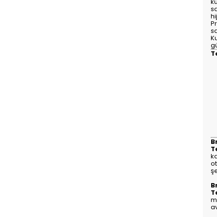
k
sa
hi
Pr
s
K
g
T
B
T
ka
ot
şe
B
T
m
av