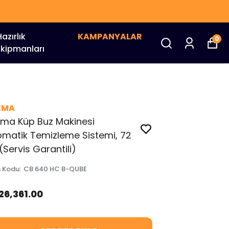
Hazırlık
KAMPANYALAR
0
Ekipmanları
EMA
ema Küp Buz Makinesi
matik Temizleme Sistemi, 72
(Servis Garantili)
n Kodu
:
CB 640 HC B-QUBE
26,361.00