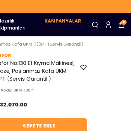
Hazırlık
KAMPANYALAR
0
Ekipmanları
anmaz Kafa UKM-130PT (Servis Garantili)
SFOR
for No:130 Et Kıyma Makinesi,
faze, Paslanmaz Kafa UKM-
PT (Servis Garantili)
n Kodu
:
UKM-130PT
632,070.00
SEPETE EKLE