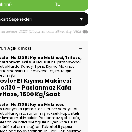
dirim)
TL
ksit Seçenekleri
▼
rün Açıklaması
osfor No:130 Et Kıyma Makinesi, Trifaze,
aslanmaz Kafa UKM-130PT
, profesyonel
utfaklarda Sanayi Tipi Et Kıyma Makinesi
erformansını üst seviyeye taşımak için
etilmiştir.
osfor Et Kıyma Makinesi
o:130 – Paslanmaz Kafa,
rifaze, 1500 Kg/Saat
osfor No:130 Et Kıyma Makinesi
,
düstriyel et işleme tesisleri ve sanayi tipi
tfaklar için tasarlanmış yüksek kapasiteli
ir kıyma makinesidir. Paslanmaz çelik kafa,
lezon ve kafa bileziği ile hijyenik ve uzun
ürlü kullanım sağlar. Tekerlekli yapısı
yesinde kolay taşınabilir. Geri-ileri çalışma