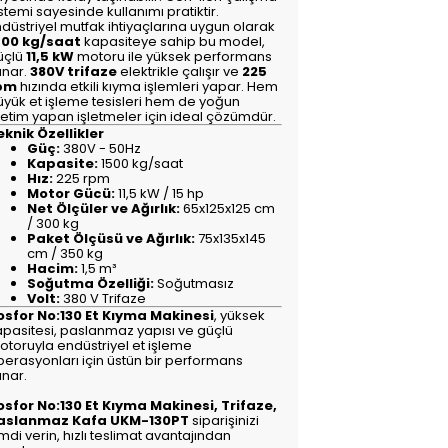
stemi sayesinde kullanımı pratiktir.
düstriyel mutfak ihtiyaçlarına uygun olarak
500 kg/saat
kapasiteye sahip bu model,
üçlü
11,5 kW
motoru ile yüksek performans
unar.
380V trifaze
elektrikle çalışır ve
225
pm
hızında etkili kıyma işlemleri yapar. Hem
üyük et işleme tesisleri hem de yoğun
retim yapan işletmeler için ideal çözümdür.
eknik Özellikler
Güç:
380V - 50Hz
Kapasite:
1500 kg/saat
Hız:
225 rpm
Motor Gücü:
11,5 kW / 15 hp
Net Ölçüler ve Ağırlık:
65x125x125 cm
/ 300 kg
Paket Ölçüsü ve Ağırlık:
75x135x145
cm / 350 kg
Hacim:
1,5 m³
Soğutma Özelliği:
Soğutmasız
Volt:
380 V Trifaze
osfor No:130 Et Kıyma Makinesi
, yüksek
apasitesi, paslanmaz yapısı ve güçlü
otoruyla endüstriyel et işleme
perasyonları için üstün bir performans
unar.
osfor No:130 Et Kıyma Makinesi, Trifaze,
aslanmaz Kafa UKM-130PT
siparişinizi
mdi verin, hızlı teslimat avantajından