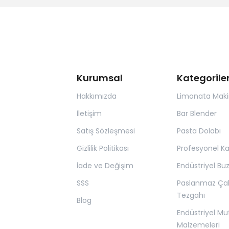
Kurumsal
Kategorile
Hakkımızda
Limonata Maki
İletişim
Bar Blender
Satış Sözleşmesi
Pasta Dolabı
Gizlilik Politikası
Profesyonel K
İade ve Değişim
Endüstriyel Bu
SSS
Paslanmaz Ça
Tezgahı
Blog
Endüstriyel Mu
Malzemeleri