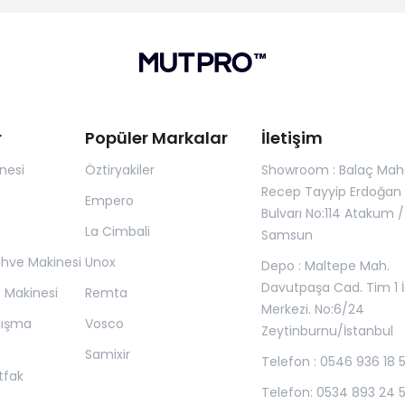
r
Popüler Markalar
İletişim
nesi
Öztiryakiler
Showroom : Balaç Maha
Recep Tayyip Erdoğan
Empero
Bulvarı No:114 Atakum /
La Cimbali
Samsun
ahve Makinesi
Unox
Depo : Maltepe Mah.
Davutpaşa Cad. Tim 1 İ
z Makinesi
Remta
Merkezi. No:6/24
lışma
Vosco
Zeytinburnu/İstanbul
Samixir
Telefon : 0546 936 18 
tfak
Telefon: 0534 893 24 