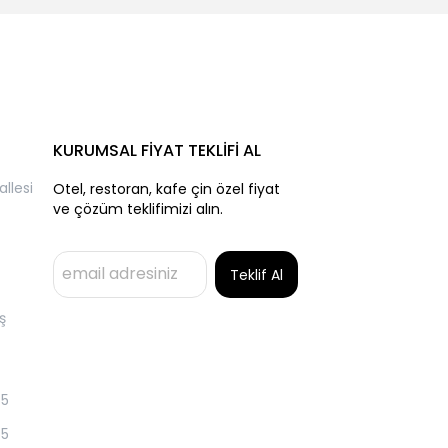
KURUMSAL FİYAT TEKLİFİ AL
llesi
Otel, restoran, kafe çin özel fiyat
ve çözüm teklifimizi alın.
Teklif Al
ş
55
55