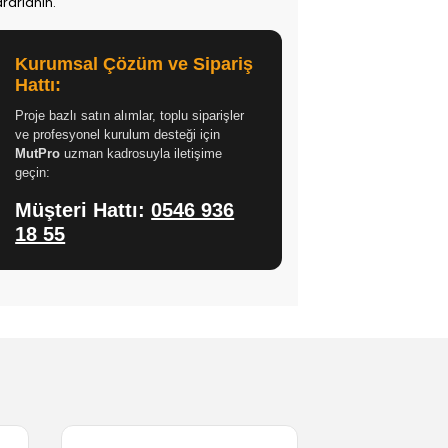
rarlanın.
Kurumsal Çözüm ve Sipariş
Hattı:
Proje bazlı satın alımlar, toplu siparişler
ve profesyonel kurulum desteği için
MutPro
uzman kadrosuyla iletişime
geçin:
Müşteri Hattı:
0546 936
18 55