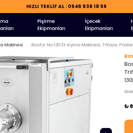
HIZLI TEKLİF AL : 0546 936 18 55
tma
Pişirme
İçecek
anları
Ekipmanları
Ekipmanları
ma Makinesi
Bosfor No:130 Et Kıyma Makinesi, Trifaze, Pasl
BO
Bos
Tri
130
Ürü
₺ 