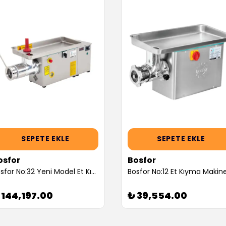
SEPETE EKLE
SEPETE EKLE
osfor
Bosfor
Bosfor No:32 Yeni Model Et Kıyma Makinesi, Soğutmalı, Paslanmaz Kafa, Trifaze UKMS-32PTY (Servis Garantili)
 144,197.00
₺ 39,554.00