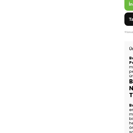
İn
Ta
Ü
B
P
m
p
ür
B
N
T
B
en
mu
b
he
öm
sa