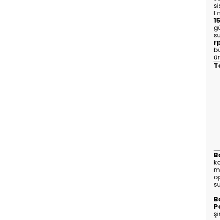
si
En
1
g
s
r
b
ü
T
B
k
m
o
s
B
P
şi