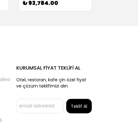
₺ 93,784.00
₺ 39,554.
KURUMSAL FİYAT TEKLİFİ AL
llesi
Otel, restoran, kafe çin özel fiyat
ve çözüm teklifimizi alın.
Teklif Al
ş