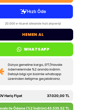
HEMEN AL
WHATSAPP
Dünya geneline kargo, EFT/Havale
ödemelerinde %2 anında indirim.
Detaylı bilgi için bizimle whatsapp
üzerinden iletişime geçebilirsiniz.
DV Hariç Fiyat
37.020,00 TL
avale ile Ödeme (%2 İndirim)
43.535,52 TL