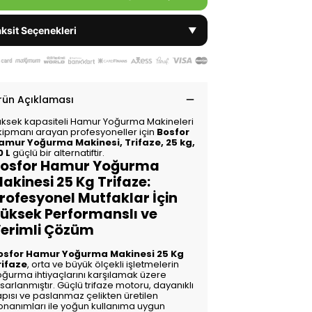
ksit Seçenekleri
▼
rün Açıklaması
üksek kapasiteli Hamur Yoğurma Makineleri
kipmanı arayan profesyoneller için
Bosfor
amur Yoğurma Makinesi, Trifaze, 25 kg,
0 L
güçlü bir alternatiftir.
osfor Hamur Yoğurma
akinesi 25 Kg Trifaze:
rofesyonel Mutfaklar İçin
üksek Performanslı ve
erimli Çözüm
osfor Hamur Yoğurma Makinesi 25 Kg
rifaze
, orta ve büyük ölçekli işletmelerin
oğurma ihtiyaçlarını karşılamak üzere
sarlanmıştır. Güçlü trifaze motoru, dayanıklı
apısı ve paslanmaz çelikten üretilen
onanımları ile yoğun kullanıma uygun