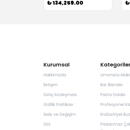
0
₺ 134,259.00
₺
Kurumsal
Kategorile
Hakkımızda
Limonata Maki
İletişim
Bar Blender
Satış Sözleşmesi
Pasta Dolabı
Gizlilik Politikası
Profesyonel K
İade ve Değişim
Endüstriyel Bu
SSS
Paslanmaz Ça