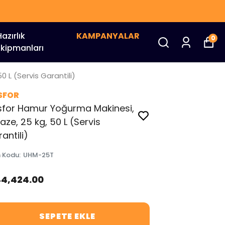
Hazırlık
KAMPANYALAR
0
Ekipmanları
 L (Servis Garantili)
SFOR
sfor Hamur Yoğurma Makinesi,
faze, 25 kg, 50 L (Servis
antili)
n Kodu
:
UHM-25T
44,424.00
SEPETE EKLE