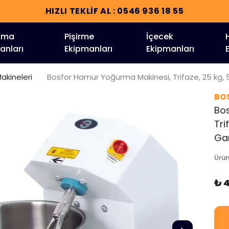
HIZLI TEKLİF AL : 0546 936 18 55
tma
Pişirme
İçecek
anları
Ekipmanları
Ekipmanları
kineleri
Bosfor Hamur Yoğurma Makinesi, Trifaze, 25 kg, 50
BO
Bo
Tri
Gar
Ürü
₺ 