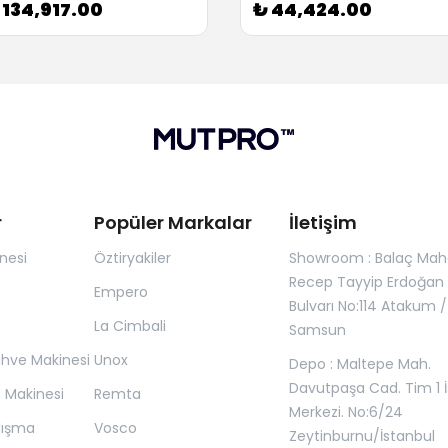
 134,917.00
₺ 44,424.00
r
Popüler Markalar
İletişim
nesi
Öztiryakiler
Showroom : Balaç Maha
Recep Tayyip Erdoğan
Empero
Bulvarı No:114 Atakum /
La Cimbali
Samsun
ahve Makinesi
Unox
Depo : Maltepe Mah.
Davutpaşa Cad. Tim 1 İ
z Makinesi
Remta
Merkezi. No:6/24
lışma
Vosco
Zeytinburnu/İstanbul