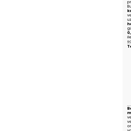
p
B
k
ve
u
h
g
0
i
s
T
B
m
v
v
or
y