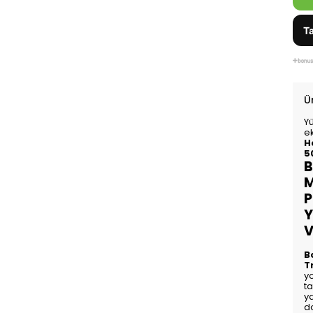
Ta
Ü
Y
e
H
5
B
M
P
Y
V
B
T
y
ta
y
d