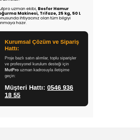
utpro uzman ekibi,
Bosfor Hamur
oğurma Makinesi, Trifaze, 25 kg, 50 L
nusunda ihtiyacınız olan tüm bilgiyi
unmaya hazır.
Kurumsal Çözüm ve Sipariş
Hattı:
Proje bazlı satın alımlar, toplu siparişler
ve profesyonel kurulum desteği için
MutPro
uzman kadrosuyla iletişime
geçin:
Müşteri Hattı:
0546 936
18 55