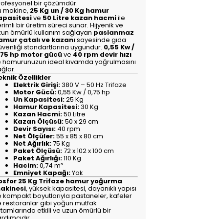
rofesyonel bir çözümdür.
u makine,
25 Kg un / 30 Kg hamur
apasitesi
ve
50 Litre kazan hacmi
ile
rimli bir üretim süreci sunar. Hijyenik ve
zun ömürlü kullanım sağlayan
paslanmaz
amur çatalı ve kazanı
sayesinde gıda
üvenliği standartlarına uygundur.
0,55 Kw /
,75 hp motor gücü
ve
40 rpm devir hızı
le hamurunuzun ideal kıvamda yoğrulmasını
ağlar.
eknik Özellikler
Elektrik Girişi:
380 V – 50 Hz Trifaze
Motor Gücü:
0,55 Kw / 0,75 hp
Un Kapasitesi:
25 Kg
Hamur Kapasitesi:
30 Kg
Kazan Hacmi:
50 Litre
Kazan Ölçüsü:
50 x 29 cm
Devir Sayısı:
40 rpm
Net Ölçüler:
55 x 85 x 80 cm
Net Ağırlık:
75 Kg
Paket Ölçüsü:
72 x 102 x 100 cm
Paket Ağırlığı:
110 Kg
Hacim:
0,74 m³
Emniyet Kapağı:
Yok
osfor 25 Kg Trifaze hamur yoğurma
akinesi
, yüksek kapasitesi, dayanıklı yapısı
e kompakt boyutlarıyla pastaneler, kafeler
e restoranlar gibi yoğun mutfak
tamlarında etkili ve uzun ömürlü bir
ardımcıdır.