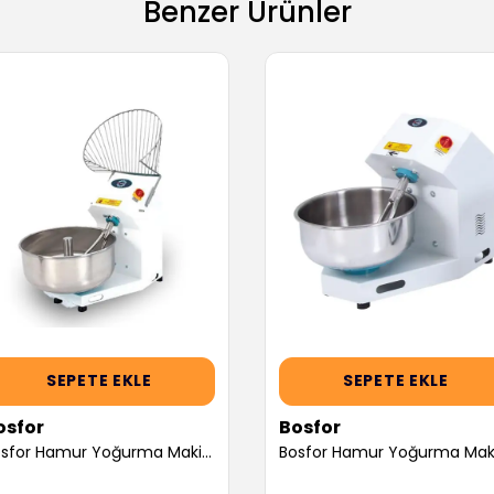
Benzer Ürünler
SEPETE EKLE
SEPETE EKLE
osfor
Bosfor
Bosfor Hamur Yoğurma Makinesi, Trifaze, Kafesli, 100 kg, 160 L (Servis Garantili)