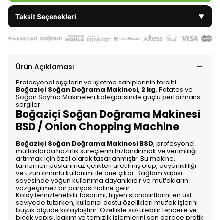
Taksit Seçenekleri
▼
Ürün Açıklaması
Profesyonel aşçıların ve işletme sahiplerinin tercihi:
Boğaziçi Soğan Doğrama Makinesi, 2 kg
. Patates ve
Soğan Soyma Makineleri kategorisinde güçlü performans
sergiler.
Boğaziçi Soğan Doğrama Makinesi
BSD / Onion Chopping Machine
Boğaziçi Soğan Doğrama Makinesi BSD
, profesyonel
mutfaklarda hazırlık süreçlerini hızlandırmak ve verimliliği
artırmak için özel olarak tasarlanmıştır. Bu makine,
tamamen paslanmaz çelikten üretilmiş olup, dayanıklılığı
ve uzun ömürlü kullanımı ile öne çıkar. Sağlam yapısı
sayesinde yoğun kullanıma dayanıklıdır ve mutfakların
vazgeçilmez bir parçası haline gelir.
Kolay temizlenebilir tasarımı, hijyen standartlarını en üst
seviyede tutarken, kullanıcı dostu özellikleri mutfak işlerini
büyük ölçüde kolaylaştırır. Özellikle sökülebilir tencere ve
bıçak yapısı, bakım ve temizlik işlemlerini son derece pratik