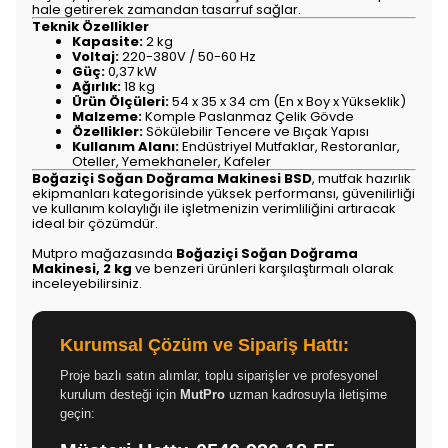
hale getirerek zamandan tasarruf sağlar.
Teknik Özellikler
Kapasite:
2 kg
Voltaj:
220-380V / 50-60 Hz
Güç:
0,37 kW
Ağırlık:
18 kg
Ürün Ölçüleri:
54 x 35 x 34 cm (En x Boy x Yükseklik)
Malzeme:
Komple Paslanmaz Çelik Gövde
Özellikler:
Sökülebilir Tencere ve Bıçak Yapısı
Kullanım Alanı:
Endüstriyel Mutfaklar, Restoranlar,
Oteller, Yemekhaneler, Kafeler
Boğaziçi Soğan Doğrama Makinesi BSD
, mutfak hazırlık
ekipmanları kategorisinde yüksek performansı, güvenilirliği
ve kullanım kolaylığı ile işletmenizin verimliliğini artıracak
ideal bir çözümdür.
Mutpro mağazasında
Boğaziçi Soğan Doğrama
Makinesi, 2 kg
ve benzeri ürünleri karşılaştırmalı olarak
inceleyebilirsiniz.
Kurumsal Çözüm ve Sipariş Hattı:
Proje bazlı satın alımlar, toplu siparişler ve profesyonel
kurulum desteği için
MutPro
uzman kadrosuyla iletişime
geçin: