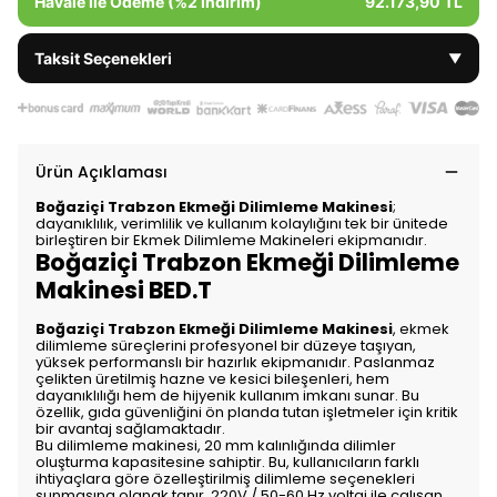
Havale ile Ödeme (%2 İndirim)
92.173,90 TL
Taksit Seçenekleri
▼
Ürün Açıklaması
Boğaziçi Trabzon Ekmeği Dilimleme Makinesi
;
dayanıklılık, verimlilik ve kullanım kolaylığını tek bir ünitede
birleştiren bir Ekmek Dilimleme Makineleri ekipmanıdır.
Boğaziçi Trabzon Ekmeği Dilimleme
Makinesi BED.T
Boğaziçi Trabzon Ekmeği Dilimleme Makinesi
, ekmek
dilimleme süreçlerini profesyonel bir düzeye taşıyan,
yüksek performanslı bir hazırlık ekipmanıdır. Paslanmaz
çelikten üretilmiş hazne ve kesici bileşenleri, hem
dayanıklılığı hem de hijyenik kullanım imkanı sunar. Bu
özellik, gıda güvenliğini ön planda tutan işletmeler için kritik
bir avantaj sağlamaktadır.
Bu dilimleme makinesi, 20 mm kalınlığında dilimler
oluşturma kapasitesine sahiptir. Bu, kullanıcıların farklı
ihtiyaçlara göre özelleştirilmiş dilimleme seçenekleri
sunmasına olanak tanır. 220V / 50-60 Hz voltaj ile çalışan