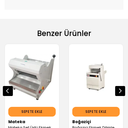
Benzer Ürünler
SEPETE EKLE
SEPETE EKLE
Mateka
Boğaziçi
Mateka Set Üstü Ekmek Dilimleme Makinesi 10-16 mm DLM-740M (Servis Garantili)
Boğaziçi Ekmek Dilimleme Makinası (Servis Garantili)