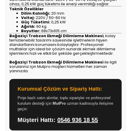
cihaz, 0,25 kW güç tüketimi ile enerji verimliliği sağlar.
Teknik Özellikler
Dilim Kalınlığı:
20 mm
Voltaj:
220V / 50-60 Hz
Güç Tüketimi:
0,25 kW
Ağırlık:
90 kg
Boyutlar:
68x73x105 cm
Boğaziçi Trabzon Ekmeği Dilimleme Makinesi
, kolay
temizlenebilir tasarımı sayesinde işletmelerin hijyen
standartlarını korumasını kolaylaştırır. Profesyonel
mutfaklar için ideal bir çözüm sunarak ekmek dilimleme
işlemlerini hızlı ve etkili bir şekilde gerçekleştirmektedir.
Boğaziçi Trabzon Ekmeği Dilimleme Makinesi
ile ilgili
sorularınız için Mutpro müşteri hizmetleri her zaman
yanınızda.
Kurumsal Çözüm ve Sipariş Hattı:
Proje bazlı satın alımlar, toplu siparişler ve profesyonel
kurulum desteği için
MutPro
uzman kadrosuyla iletişime
geçin:
Müşteri Hattı:
0546 936 18 55