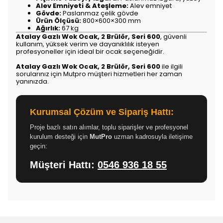
Alev Emniyeti & Ateşleme:
Alev emniyet
Gövde:
Paslanmaz çelik gövde
Ürün Ölçüsü:
800×600×300 mm
Ağırlık:
67 kg
Atalay Gazlı Wok Ocak, 2 Brülör, Seri 600
, güvenli
kullanım, yüksek verim ve dayanıklılık isteyen
profesyoneller için ideal bir ocak seçeneğidir.
Atalay Gazlı Wok Ocak, 2 Brülör, Seri 600
ile ilgili
sorularınız için Mutpro müşteri hizmetleri her zaman
yanınızda.
Kurumsal Çözüm ve Sipariş Hattı:
Proje bazlı satın alımlar, toplu siparişler ve profesyonel
kurulum desteği için
MutPro
uzman kadrosuyla iletişime
geçin:
Müşteri Hattı:
0546 936 18 55