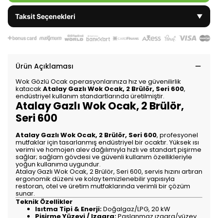
Taksit Seçenekleri
▼
Ürün Açıklaması
Wok Gözlü Ocak operasyonlarınıza hız ve güvenilirlik
katacak
Atalay Gazlı Wok Ocak, 2 Brülör, Seri 600
,
endüstriyel kullanım standartlarında üretilmiştir.
Atalay Gazlı Wok Ocak, 2 Brülör,
Seri 600
Atalay Gazlı Wok Ocak, 2 Brülör, Seri 600
, profesyonel
mutfaklar için tasarlanmış endüstriyel bir ocaktır. Yüksek ısı
verimi ve homojen alev dağılımıyla hızlı ve standart pişirme
sağlar; sağlam gövdesi ve güvenli kullanım özellikleriyle
yoğun kullanıma uygundur.
Atalay Gazlı Wok Ocak, 2 Brülör, Seri 600, servis hızını artıran
ergonomik düzeni ve kolay temizlenebilir yapısıyla
restoran, otel ve üretim mutfaklarında verimli bir çözüm
sunar.
Teknik Özellikler
Isıtma Tipi & Enerji:
Doğalgaz/LPG, 20 kW
Pişirme Yüzeyi / Izgara:
Paslanmaz ızgara/yüzey