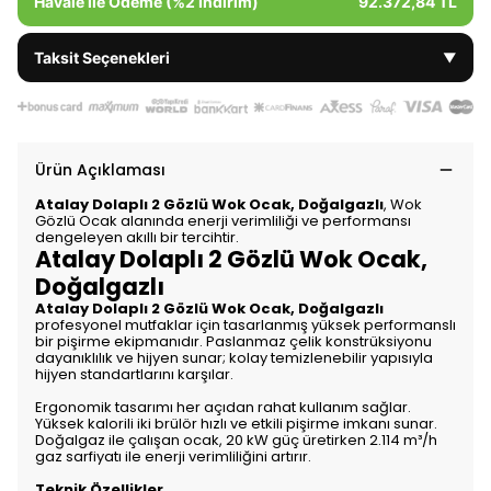
Havale ile Ödeme (%2 İndirim)
92.372,84 TL
Taksit Seçenekleri
▼
Ürün Açıklaması
Atalay Dolaplı 2 Gözlü Wok Ocak, Doğalgazlı
, Wok
Gözlü Ocak alanında enerji verimliliği ve performansı
dengeleyen akıllı bir tercihtir.
Atalay Dolaplı 2 Gözlü Wok Ocak,
Doğalgazlı
Atalay Dolaplı 2 Gözlü Wok Ocak, Doğalgazlı
profesyonel mutfaklar için tasarlanmış yüksek performanslı
bir pişirme ekipmanıdır. Paslanmaz çelik konstrüksiyonu
dayanıklılık ve hijyen sunar; kolay temizlenebilir yapısıyla
hijyen standartlarını karşılar.
Ergonomik tasarımı her açıdan rahat kullanım sağlar.
Yüksek kalorili iki brülör hızlı ve etkili pişirme imkanı sunar.
Doğalgaz ile çalışan ocak, 20 kW güç üretirken 2.114 m³/h
gaz sarfiyatı ile enerji verimliliğini artırır.
Teknik Özellikler