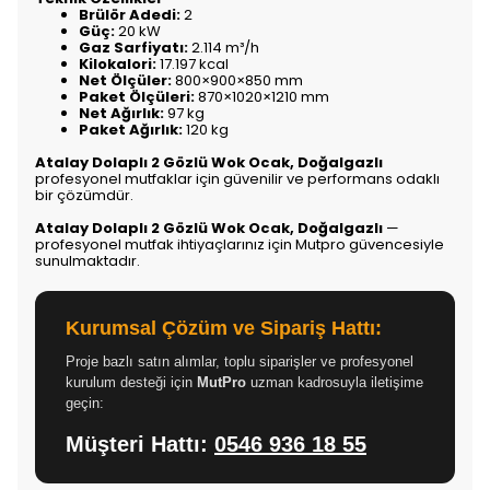
Brülör Adedi:
2
Güç:
20 kW
Gaz Sarfiyatı:
2.114 m³/h
Kilokalori:
17.197 kcal
Net Ölçüler:
800×900×850 mm
Paket Ölçüleri:
870×1020×1210 mm
Net Ağırlık:
97 kg
Paket Ağırlık:
120 kg
Atalay Dolaplı 2 Gözlü Wok Ocak, Doğalgazlı
profesyonel mutfaklar için güvenilir ve performans odaklı
bir çözümdür.
Atalay Dolaplı 2 Gözlü Wok Ocak, Doğalgazlı
—
profesyonel mutfak ihtiyaçlarınız için Mutpro güvencesiyle
sunulmaktadır.
Kurumsal Çözüm ve Sipariş Hattı:
Proje bazlı satın alımlar, toplu siparişler ve profesyonel
kurulum desteği için
MutPro
uzman kadrosuyla iletişime
geçin:
Müşteri Hattı:
0546 936 18 55