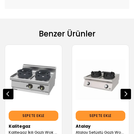
Benzer Ürünler
SEPETE EKLE
SEPETE EKLE
Kalitegaz
Atalay
Kalitegaz İkili Gazlı Wok Ocak 80x70x29 cm Ce Belgeli WC8070G Rinnova (Servis Garantili)
Atalay Setüstü Gazlı Wok Ocak (Servis Garantili)