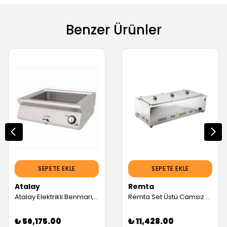
Benzer Ürünler
SEPETE EKLE
SEPETE EKLE
Atalay
Remta
Atalay Elektrikli Benmari, 80x73 Cm (Servis Garantili)
Remta Set Üstü Camsız Benmari, 3'lü, Elektrikli (Servis Garantili)
₺ 56,175.00
₺ 11,428.00