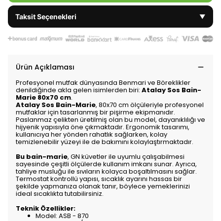
Taksit Seçenekleri
▼
Ürün Açıklaması
Profesyonel mutfak dünyasında Benmari ve Böreklikler
denildiğinde akla gelen isimlerden biri:
Atalay Sos Bain-
Marie 80x70 cm
.
Atalay Sos Bain-Marie
, 80x70 cm ölçüleriyle profesyonel
mutfaklar için tasarlanmış bir pişirme ekipmanıdır.
Paslanmaz çelikten üretilmiş olan bu model, dayanıklılığı ve
hijyenik yapısıyla öne çıkmaktadır. Ergonomik tasarımı,
kullanıcıya her yönden rahatlık sağlarken, kolay
temizlenebilir yüzeyi ile de bakımını kolaylaştırmaktadır.
Bu bain-marie
, GN küvetler ile uyumlu çalışabilmesi
sayesinde çeşitli ölçülerde kullanım imkanı sunar. Ayrıca,
tahliye musluğu ile sıvıların kolayca boşaltılmasını sağlar.
Termostat kontrollü yapısı, sıcaklık ayarını hassas bir
şekilde yapmanıza olanak tanır, böylece yemeklerinizi
ideal sıcaklıkta tutabilirsiniz.
Teknik Özellikler:
Model: ASB - 870