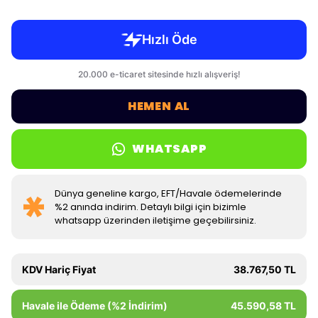
HEMEN AL
WHATSAPP
Dünya geneline kargo, EFT/Havale ödemelerinde
%2 anında indirim. Detaylı bilgi için bizimle
whatsapp üzerinden iletişime geçebilirsiniz.
KDV Hariç Fiyat
38.767,50 TL
Havale ile Ödeme (%2 İndirim)
45.590,58 TL