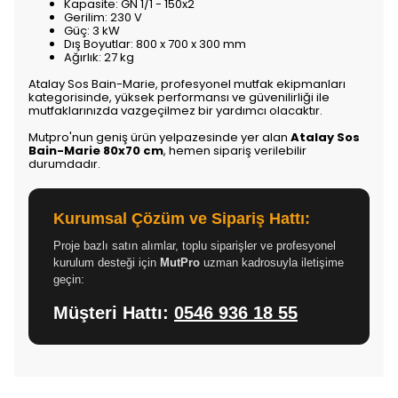
Kapasite: GN 1/1 - 150x2
Gerilim: 230 V
Güç: 3 kW
Dış Boyutlar: 800 x 700 x 300 mm
Ağırlık: 27 kg
Atalay Sos Bain-Marie, profesyonel mutfak ekipmanları
kategorisinde, yüksek performansı ve güvenilirliği ile
mutfaklarınızda vazgeçilmez bir yardımcı olacaktır.
Mutpro'nun geniş ürün yelpazesinde yer alan
Atalay Sos
Bain-Marie 80x70 cm
, hemen sipariş verilebilir
durumdadır.
Kurumsal Çözüm ve Sipariş Hattı:
Proje bazlı satın alımlar, toplu siparişler ve profesyonel
kurulum desteği için
MutPro
uzman kadrosuyla iletişime
geçin:
Müşteri Hattı:
0546 936 18 55