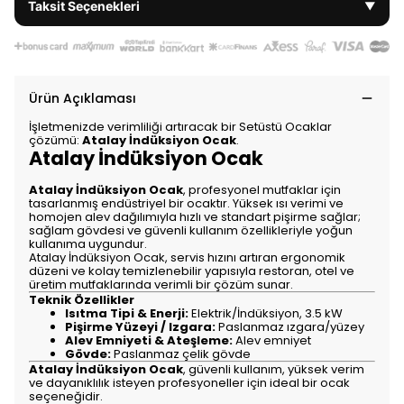
Taksit Seçenekleri
▼
Ürün Açıklaması
İşletmenizde verimliliği artıracak bir Setüstü Ocaklar
çözümü:
Atalay İndüksiyon Ocak
.
Atalay İndüksiyon Ocak
Atalay İndüksiyon Ocak
, profesyonel mutfaklar için
tasarlanmış endüstriyel bir ocaktır. Yüksek ısı verimi ve
homojen alev dağılımıyla hızlı ve standart pişirme sağlar;
sağlam gövdesi ve güvenli kullanım özellikleriyle yoğun
kullanıma uygundur.
Atalay İndüksiyon Ocak, servis hızını artıran ergonomik
düzeni ve kolay temizlenebilir yapısıyla restoran, otel ve
üretim mutfaklarında verimli bir çözüm sunar.
Teknik Özellikler
Isıtma Tipi & Enerji:
Elektrik/İndüksiyon, 3.5 kW
Pişirme Yüzeyi / Izgara:
Paslanmaz ızgara/yüzey
Alev Emniyeti & Ateşleme:
Alev emniyet
Gövde:
Paslanmaz çelik gövde
Atalay İndüksiyon Ocak
, güvenli kullanım, yüksek verim
ve dayanıklılık isteyen profesyoneller için ideal bir ocak
seçeneğidir.