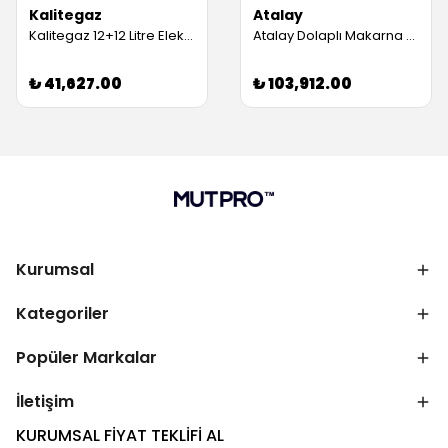
Kalitegaz
Atalay
Kalitegaz 12+12 Litre Elektrikli Makarna Haşlama Makinesi 80x70x29 cm PC4070E Rinnova (Servis Garantili)
Atalay Dolaplı Makarna Pişirici, Elektrikli (Servis Garantili)
₺ 41,627.00
₺ 103,912.00
Kurumsal
Kategoriler
Popüler Markalar
İletişim
KURUMSAL FİYAT TEKLİFİ AL