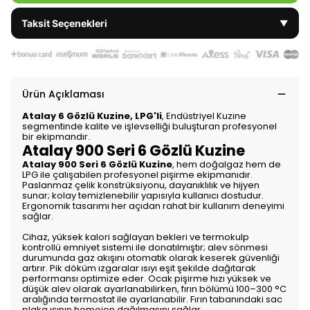
Taksit Seçenekleri
▼
Ürün Açıklaması
Atalay 6 Gözlü Kuzine, LPG'li
, Endüstriyel Kuzine
segmentinde kalite ve işlevselliği buluşturan profesyonel
bir ekipmandır.
Atalay 900 Seri 6 Gözlü Kuzine
Atalay 900 Seri 6 Gözlü Kuzine
, hem doğalgaz hem de
LPG ile çalışabilen profesyonel pişirme ekipmanıdır.
Paslanmaz çelik konstrüksiyonu, dayanıklılık ve hijyen
sunar; kolay temizlenebilir yapısıyla kullanıcı dostudur.
Ergonomik tasarımı her açıdan rahat bir kullanım deneyimi
sağlar.
Cihaz, yüksek kalori sağlayan bekleri ve termokulp
kontrollü emniyet sistemi ile donatılmıştır; alev sönmesi
durumunda gaz akışını otomatik olarak keserek güvenliği
artırır. Pik döküm ızgaralar ısıyı eşit şekilde dağıtarak
performansı optimize eder. Ocak pişirme hızı yüksek ve
düşük alev olarak ayarlanabilirken, fırın bölümü 100–300 °C
aralığında termostat ile ayarlanabilir. Fırın tabanındaki sac
plaka ısının homojen dağılmasını sağlar.