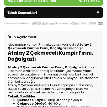
Havale ile Ödeme (%2 İndirim)
47.973,94 TL
Taksit Seçenekleri
▼
Ürün Açıklaması
İşletmenizin Kumpir Fırını altyapısını yenileyin:
Atalay 2
Çekmeceli Kumpir Fırını, Doğalgazlı
ile tanışın.
Atalay 2 Çekmeceli Kumpir Fırını,
Doğalgazlı
Atalay 2 Çekmeceli Kumpir Fırını, Doğalgazlı
, kumpir
üretimine özel tasarlanmış bir fırındır. Çekmeceli yapısı
sayesinde patateslerin içi yumuşak dışı çıtır bir kıvam alır;
homojen ısı dağılımı ve etkili hava sirkülasyonu ile standart
ürün kalitesi sağlar.
Atalay 2 Çekmeceli Kumpir Fırını, Doğalgazlı hızlı ısınma,
düşük kayıp ve pratik kullanım avantajlarıyla büfe ve
restoranlarda yüksek servis temposuna uygundur.
Teknik Özellikler
Çekmece Sayısı:
Talep üzerine paylaşılır
Çekmece Ölçüsü:
40×60 cm