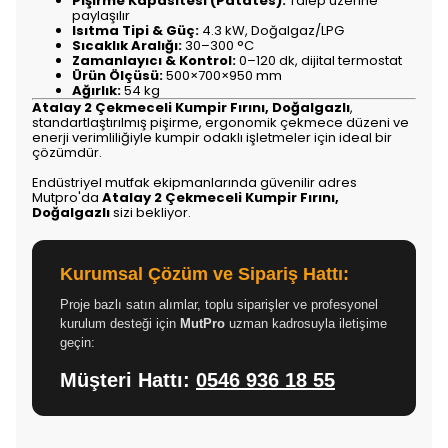
Pişirme Kapasitesi (Patates):
Talep üzerine
paylaşılır
Isıtma Tipi & Güç:
4.3 kW, Doğalgaz/LPG
Sıcaklık Aralığı:
30–300 °C
Zamanlayıcı & Kontrol:
0–120 dk, dijital termostat
Ürün Ölçüsü:
500×700×950 mm
Ağırlık:
54 kg
Atalay 2 Çekmeceli Kumpir Fırını, Doğalgazlı
,
standartlaştırılmış pişirme, ergonomik çekmece düzeni ve
enerji verimliliğiyle kumpir odaklı işletmeler için ideal bir
çözümdür.
Endüstriyel mutfak ekipmanlarında güvenilir adres
Mutpro'da
Atalay 2 Çekmeceli Kumpir Fırını,
Doğalgazlı
sizi bekliyor.
Kurumsal Çözüm ve Sipariş Hattı:
Proje bazlı satın alımlar, toplu siparişler ve profesyonel
kurulum desteği için
MutPro
uzman kadrosuyla iletişime
geçin:
Müşteri Hattı:
0546 936 18 55