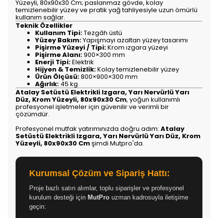
Yüzeyli, 80x90x30 Cm; paslanmaz gövde, kolay
temizlenebilir yüzey ve pratik yağ tahliyesiyle uzun ömürlü
kullanım sağlar.
Teknik Özellikler
Kullanım Tipi:
Tezgâh üstü
Yüzey Bakım:
Yapışmayı azaltan yüzey tasarımı
Pişirme Yüzeyi / Tipi:
Krom ızgara yüzeyi
Pişirme Alanı:
900×300 mm
Enerji Tipi:
Elektrik
Hijyen & Temizlik:
Kolay temizlenebilir yüzey
Ürün Ölçüsü:
800×900×300 mm
Ağırlık:
45 kg
Atalay Setüstü Elektrikli Izgara, Yarı Nervürlü Yarı
Düz, Krom Yüzeyli, 80x90x30 Cm
, yoğun kullanımlı
profesyonel işletmeler için güvenilir ve verimli bir
çözümdür.
Profesyonel mutfak yatırımınızda doğru adım:
Atalay
Setüstü Elektrikli Izgara, Yarı Nervürlü Yarı Düz, Krom
Yüzeyli, 80x90x30 Cm
şimdi Mutpro'da.
Kurumsal Çözüm ve Sipariş Hattı:
Proje bazlı satın alımlar, toplu siparişler ve profesyonel
kurulum desteği için
MutPro
uzman kadrosuyla iletişime
geçin: